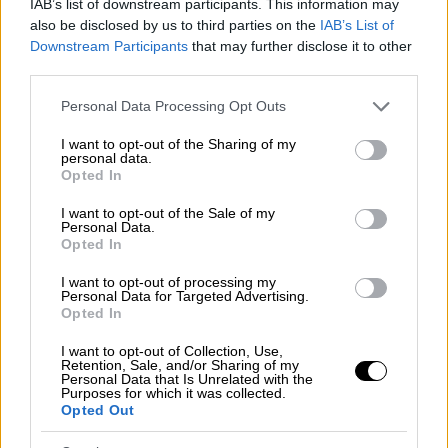
Βασιλίσσης Όλγας: Μπλόκο στην
IAB’s list of downstream participants. This information may
επαναλειτουργία της επιχειρούν τα
also be disclosed by us to third parties on the
IAB’s List of
Downstream Participants
that may further disclose it to other
υπουργεία - «Δεν παράγονται έννομα
third parties.
αποτελέσματα»
Please note that this website/app uses one or more Google
Personal Data Processing Opt Outs
services and may gather and store information including but
not limited to your visit or usage behaviour. You may click to
I want to opt-out of the Sharing of my
personal data.
grant or deny consent to Google and its third-party tags to
Το απαράδεκτο περιστατικό
Opted In
use your data for below specified purposes in below Google
consent section.
I want to opt-out of the Sale of my
Σύμφωνα με το Flashnews.gr, η γυναίκα
Personal Data.
ξάπλωσε αμέριμνη στον ειδικά
Opted In
οριοθετημένο χώρο, αγνοώντας εμφανώς τα
I want to opt-out of processing my
προειδοποιητικά σημάδια
και τους
Personal Data for Targeted Advertising.
Opted In
πασσάλους περίφραξης που έχουν
τοποθετηθεί για την προστασία των
I want to opt-out of Collection, Use,
Retention, Sale, and/or Sharing of my
φωλιών.
Personal Data that Is Unrelated with the
Purposes for which it was collected.
Opted Out
Το συμβάν προκάλεσε έντονη ενόχληση σε
παρευρισκόμενους λουόμενους, οι οποίοι