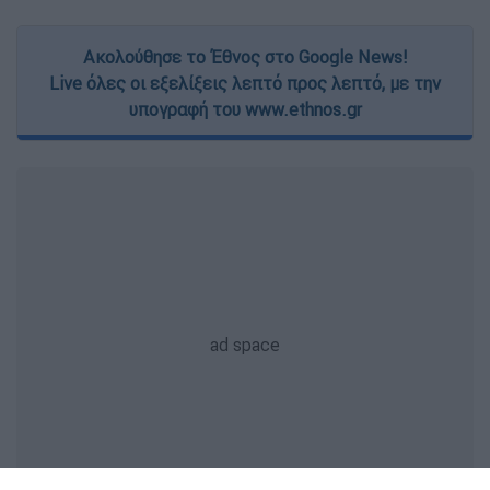
Ακολούθησε το Έθνος στο Google News!
Live όλες οι εξελίξεις λεπτό προς λεπτό, με την
υπογραφή του www.ethnos.gr