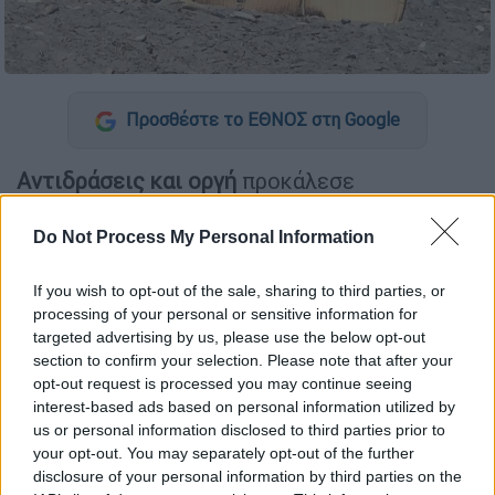
Προσθέστε το ΕΘΝΟΣ στη Google
Αντιδράσεις και οργή
προκάλεσε
περιστατικό που σημειώθηκε στην παραλία
των Ραπανιαστών, στο Κολυμπάρι
Χανίων
,
Do Not Process My Personal Information
όταν γυναίκα
εντοπίστηκε να κάνει
If you wish to opt-out of the sale, sharing to third parties, or
ηλιοθεραπεία εντός περιφραγμένου χώρου
processing of your personal or sensitive information for
που έχει οριστεί για την προστασία των
targeted advertising by us, please use the below opt-out
φωλιών
θαλάσσιων χελωνών
.
section to confirm your selection. Please note that after your
opt-out request is processed you may continue seeing
interest-based ads based on personal information utilized by
ΔΙΑΒΑΣΤΕ ΕΠΙΣΗΣ
us or personal information disclosed to third parties prior to
your opt-out. You may separately opt-out of the further
Ελλάδα
|
29.08.2025 15:30
disclosure of your personal information by third parties on the