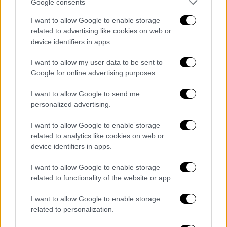
Google consents
εξέφρασαν φόβους για πιθανή καταστροφή ή
I want to allow Google to enable storage
διατάραξη των ευαίσθητων σημείων
όπου οι
related to advertising like cookies on web or
χελώνες γεννούν τα αυγά τους.
device identifiers in apps.
I want to allow my user data to be sent to
Google for online advertising purposes.
I want to allow Google to send me
personalized advertising.
I want to allow Google to enable storage
related to analytics like cookies on web or
device identifiers in apps.
Χανιά - Παραλία - Χελώνες
I want to allow Google to enable storage
related to functionality of the website or app.
Μέχρι στιγμής δεν έχει διευκρινιστεί αν η
I want to allow Google to enable storage
γυναίκα α
γνόησε σκόπιμα τις σημάνσεις ή αν
related to personalization.
πρόκειται για περιστατικό άγνοιας, ωστόσο