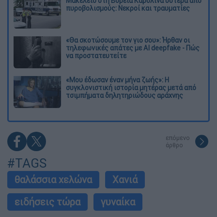
Μακελειό στη Βόρεια Καρολίνα ύστερα από
πυροβολισμούς: Νεκροί και τραυματίες
«Θα σκοτώσουμε τον γιο σου»: Ήρθαν οι
τηλεφωνικές απάτες με AI deepfake - Πώς
να προστατευτείτε
«Μου έδωσαν έναν μήνα ζωής»: Η
συγκλονιστική ιστορία μητέρας μετά από
τσιμπήματα δηλητηριώδους αράχνης
επόμενο
άρθρο
#TAGS
θαλάσσια χελώνα
Χανιά
ειδήσεις τώρα
γυναίκα