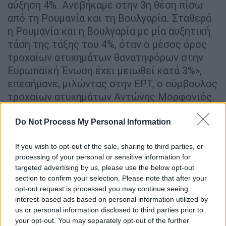
αύξηση 4%. Ανεβήκαμε στην 3η θέση πίσω
από τη Ρουμανία και τη Βουλγαρία. Σταθερά
η Ρουμανία και η Βουλγαρία με μία αυξητική
τάση της τάξης του 4%, όταν ο μέσος όρος
τροχαίων ατυχημάτων θανατηφόρων στην
Ευρωπαϊκή Ένωση έχει μειωθεί κατά 3%»,
επεσήμανε, μιλώντας στην ΕΡΤ, ο σύμβουλος
τροχαίων ατυχημάτων Αντώνης Μορφονιός.
Do Not Process My Personal Information
ΔΙΑΒΑΣΤΕ ΕΠΙΣΗΣ
If you wish to opt-out of the sale, sharing to third parties, or
Ελλάδα
|
31.08.2025 08:35
processing of your personal or sensitive information for
Τροχαίο στην Πάτρα: Συγκλονίζει ο
targeted advertising by us, please use the below opt-out
πατέρας της 8χρονης στο OPEN - «Το
section to confirm your selection. Please note that after your
παιδί μού λέει “μπαμπά ζω ένα όνειρο,
opt-out request is processed you may continue seeing
θέλω να ξυπνήσω”»
interest-based ads based on personal information utilized by
us or personal information disclosed to third parties prior to
your opt-out. You may separately opt-out of the further