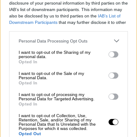
disclosure of your personal information by third parties on the
IAB’s list of downstream participants. This information may
Να επενδύσουμε στην πρόληψη
also be disclosed by us to third parties on the
IAB’s List of
Downstream Participants
that may further disclose it to other
«Πρέπει να διαφοροποιήσουμε λίγο τον νέο
third parties.
Κώδικα Οδικής Κυκλοφορίας
, ο οποίος
δεν
Please note that this website/app uses one or more Google
Personal Data Processing Opt Outs
έχει επενδύσει στην αποτροπή.
Ναι μεν ο
services and may gather and store information including but
σκοπός του νόμου είναι η αποτροπή, αλλά
not limited to your visit or usage behaviour. You may click to
I want to opt-out of the Sharing of my
personal data.
ουσιαστικά δεν έρχεται να μειώσει τα
grant or deny consent to Google and its third-party tags to
Opted In
use your data for below specified purposes in below Google
τροχαία ατυχήματα παρά μόνο να τιμωρήσει
consent section.
I want to opt-out of the Sale of my
και να εισπράξει.
Είναι ένας νόμος
Personal Data.
τιμωρητικός, εισπρακτικός και όχι
Opted In
προληπτικός.
Διότι υπάρχει και ευρωπαϊκή
I want to opt-out of processing my
στρατηγική και μέχρι το 2030 που σκοπό
Personal Data for Targeted Advertising.
Opted In
έχει τη μείωση έως και 50% των
θανατηφόρων τροχαίων, αλλά και με βάση το
I want to opt-out of Collection, Use,
Retention, Sale, and/or Sharing of my
όραμα του μηδενικού κινδύνου έως το 2050
Personal Data that Is Unrelated with the
Purposes for which it was collected.
δεν φαίνεται να έχει αποτέλεσμα. Γιατί;
Opted Out