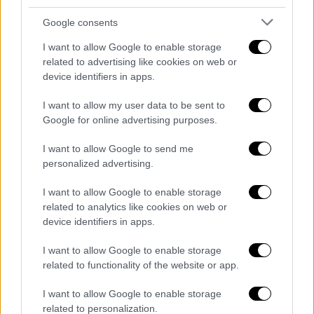
Διότι
δεν υπάρχει σωστή εκπαίδευση από τα
πρώτα χρόνια της οδήγηση
ς», πρόσθεσε.
Google consents
I want to allow Google to enable storage
Από την πλευρά της η πρόεδρος του
related to advertising like cookies on web or
Ινστιτούτου Οδικής Ασφάλειας «Πάνος
device identifiers in apps.
Μυλωνάς», Βασιλική Δανέλλη Μυλωνά,
μίλησε για το δράμα που βιώνουν οι
I want to allow my user data to be sent to
Google for online advertising purposes.
οικογένειες των θυμάτων. «Μετράμε τα
νούμερα και τους αριθμούς, αλλά δεν
I want to allow Google to send me
μπορούμε να μετρήσουμε τον πόνο και τις
personalized advertising.
συνέπειες που κρύβονται πίσω από αυτά τα
I want to allow Google to enable storage
νούμερα.Γιατί πίσω από αυτούς τους
related to analytics like cookies on web or
αριθμούς υπάρχουν άνθρωποι. Υπάρχουν
device identifiers in apps.
ζωές που χάνονται, όνειρα που σβήνουν,
I want to allow Google to enable storage
οικογένειες που καταστρέφονται, που
related to functionality of the website or app.
διαλύονται.
I want to allow Google to enable storage
Η Βασιλική Δανέλλη υποστήριξε ότι η
related to personalization.