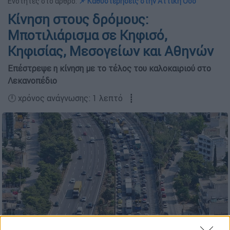
Ενότητες στο άρθρο:
📌 Καθυστερήσεις στην Αττική Οδό
Κίνηση στους δρόμους:
Μποτιλιάρισμα σε Κηφισό,
Κηφισίας, Μεσογείων και Αθηνών
Επέστρεψε η κίνηση με το τέλος του καλοκαιριού στο
Λεκανοπέδιο
🕛 χρόνος ανάγνωσης: 1 λεπτό ┋