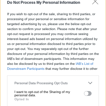
Do Not Process My Personal Information
Κίνηση στους δρόμους (EUROKINISSI/ΑΝΤΩΝΗΣ
ΝΙΚΟΛΟΠΟΥΛΟΣ)
If you wish to opt-out of the sale, sharing to third parties, or
processing of your personal or sensitive information for
targeted advertising by us, please use the below opt-out
Προσθέστε το ΕΘΝΟΣ στη Google
section to confirm your selection. Please note that after your
opt-out request is processed you may continue seeing
Επέστρεψε η
κίνηση στους δρόμους
στο
interest-based ads based on personal information utilized by
Λεκανοπέδιο την πρώτη μέρα του μήνα,
us or personal information disclosed to third parties prior to
your opt-out. You may separately opt-out of the further
καθώς οι περισσότεροι εργαζόμενοι
disclosure of your personal information by third parties on the
επιστρέφουν σήμερα στις δουλειές τους.
IAB’s list of downstream participants. This information may
also be disclosed by us to third parties on the
IAB’s List of
Downstream Participants
that may further disclose it to other
ΔΙΑΒΑΣΤΕ ΕΠΙΣΗΣ
third parties.
Ελλάδα
|
01.09.2025 07:43
Please note that this website/app uses one or more Google
Personal Data Processing Opt Outs
Διάσωση 39 μεταναστών νότια της
services and may gather and store information including but
not limited to your visit or usage behaviour. You may click to
I want to opt-out of the Sharing of my
Γαύδου από σκάφος της Frontex
personal data.
grant or deny consent to Google and its third-party tags to
Opted In
use your data for below specified purposes in below Google