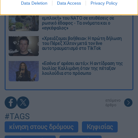
Data Deletion
Data Access
Privacy Policy
Νέα κλιμάκωση: Η Μόσχα δείχνει «άμεση
εμπλοκή» του ΝΑΤΟ σε επιθέσεις σε
ρωσικό έδαφος - Τα ονόματα και ο
«εγκέφαλος»
«Χρειάζομαι βοήθεια»: Η πρώτη δήλωση
του Πέρεζ Χίλτον μετά τον live
αυτοτραυματισμό στο TikTok
«Εσένα σ’ αρέσει αυτό;»: Η αντίδραση της
Ιουλίας Καλλιμάνη όταν της πέταξαν
λουλούδια στο πρόσωπο
επόμενο
άρθρο
#TAGS
κίνηση στους δρόμους
Κηφισίας