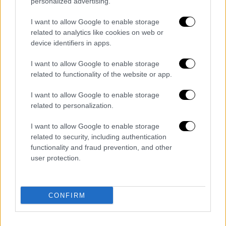
καθυστερήσεις στο ρεύμα προς Αεροδρόμιο
personalized advertising.
5΄-10΄από Μεταμόρφωση έως Κηφισίας.
I want to allow Google to enable storage
Καθυστερήσεις 5΄-10΄στην έξοδο για Λαμία
related to analytics like cookies on web or
στο ρεύμα προς Ελευσίνα.
device identifiers in apps.
Καθυστερήσεις στο ρεύμα προς
I want to allow Google to enable storage
related to functionality of the website or app.
Αεροδρόμιο 5΄-10΄από
Μεταμόρφωση έως Κηφισίας.
I want to allow Google to enable storage
related to personalization.
Καθυστερήσεις 5΄-10΄στην έξοδο για
I want to allow Google to enable storage
Λαμία στο ρεύμα προς Ελευσίνα.
related to security, including authentication
functionality and fraud prevention, and other
— Attiki Odos Traffic (@aodostraffic)
user protection.
September 1, 2025
Διαβάστε ακόμη
CONFIRM
Σοκαριστικό βίντεο από το τροχαίο στις
Σέρρες που σκοτώθηκαν μητέρα και γιος:
Το ΙΧ πέφτει πάνω στο φορτηγό