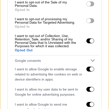
consent section.
I want to opt-out of the Sale of my
Personal Data.
Opted In
Έντονη κίνηση υπάρχει στον
Κηφισό
και στα
δύο ρεύματα. Αυξημένη κίνηση παρατηρείται
I want to opt-out of processing my
Personal Data for Targeted Advertising.
στη λεωφόρο Κηφισίας στο ρεύμα της
Opted In
καθόδου προς το κέντρο της Αθήνας.
Ομοίως και στη λεωφόρο Μεσογείων.
I want to opt-out of Collection, Use,
Retention, Sale, and/or Sharing of my
Personal Data that Is Unrelated with the
Κίνηση παρατηρείται επίσης στους δρόμους
Purposes for which it was collected.
Opted Out
γύρω από το λιμάνι του Πειραιά καθώς και
στη λεωφόρο Αθηνών στην έξοδο προς
Google consents
Σκαραμαγκά.
I want to allow Google to enable storage
related to advertising like cookies on web or
Τέλος, με χαμηλές ταχύτητες κινούνται οι
device identifiers in apps.
οδηγοί στη λεωφόρο του Καρέα.
I want to allow my user data to be sent to
Καθυστερήσεις στην Αττική Οδό
Google for online advertising purposes.
Αναφορικά με την
Αττική οδό,
υπάρχουν
I want to allow Google to send me