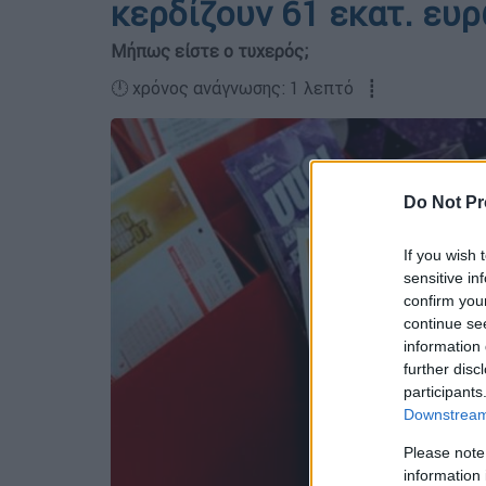
κερδίζουν 61 εκατ. ευ
Μήπως είστε ο τυχερός;
🕛 χρόνος ανάγνωσης: 1 λεπτό ┋
Do Not Pr
If you wish 
sensitive in
confirm you
continue se
information 
further disc
participants
Downstream 
Please note
information 