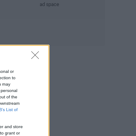
sonal or
ection to
ou may
 personal
out of the
 downstream
B’s List of
er and store
to grant or