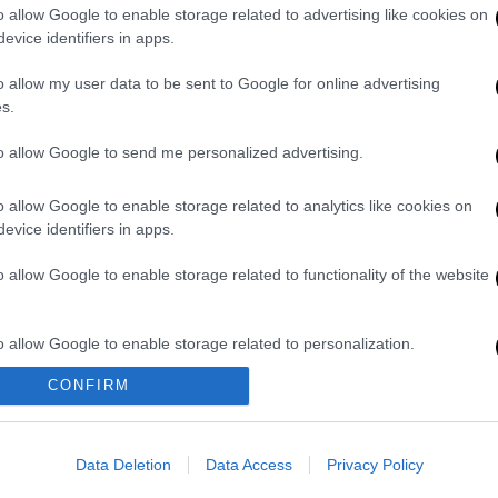
o allow Google to enable storage related to advertising like cookies on
evice identifiers in apps.
νομων επιδοτήσεων ανά Περιφέρεια -
o allow my user data to be sent to Google for online advertising
s.
to allow Google to send me personalized advertising.
παιχνίδι τύχης
. Στόχος του είναι η σωστή
o allow Google to enable storage related to analytics like cookies on
ω μέρος και 2 αριθμοί (από 12) στο κάτω
evice identifiers in apps.
ς, είτε με συστήματα (πλήρη ή
o allow Google to enable storage related to functionality of the website
από 50 αριθμοί στο πάνω πεδίο & 2 από 12
o allow Google to enable storage related to personalization.
η) είναι 2,50€.
CONFIRM
o allow Google to enable storage related to security, including
ινά στα καταστήματα ΟΠΑΠ ή ηλεκτρονικά
cation functionality and fraud prevention, and other user protection.
για κινητά εντός των καταστημάτων ΟΠΑΠ
πραγματοποιούνται κάθε Τρίτη και
Data Deletion
Data Access
Privacy Policy
ι μετά, στο Ελσίνκι της Φιλανδίας.