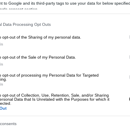
 to Google and its third-party tags to use your data for below specifi
ogle consent section.
l Data Processing Opt Outs
o opt-out of the Sharing of my personal data.
In
o opt-out of the Sale of my Personal Data.
 το ΕΘΝΟΣ στη Google
In
to opt-out of processing my Personal Data for Targeted
ου
Eurojackpot
, το οποίο στην πρώτη
ing.
000.000 ευρώ
.
In
o opt-out of Collection, Use, Retention, Sale, and/or Sharing
/08) κλήρωσης του Eurojackpot με αριθμό
ersonal Data that Is Unrelated with the Purposes for which it
 8.
lected.
Out
consents