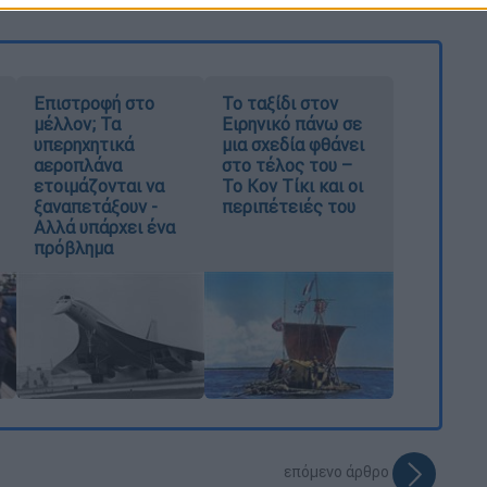
Επιστροφή στο
Το ταξίδι στον
μέλλον; Τα
Ειρηνικό πάνω σε
υπερηχητικά
μια σχεδία φθάνει
αεροπλάνα
στο τέλος του –
ετοιμάζονται να
Το Κον Τίκι και οι
ξαναπετάξουν -
περιπέτειές του
Αλλά υπάρχει ένα
πρόβλημα
επόμενο άρθρο