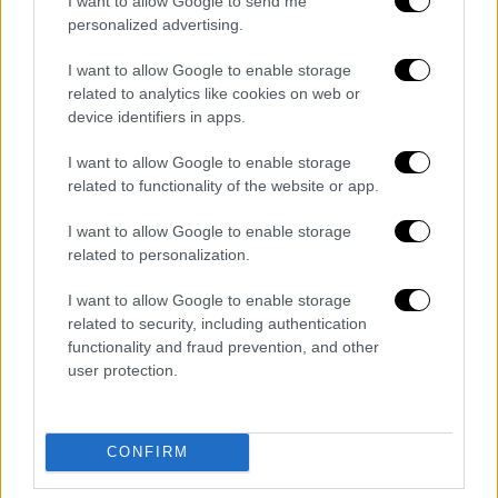
I want to allow Google to send me
Εγνατία,
personalized advertising.
Τσιμισκή,
Αγίου Δημητρίου,
I want to allow Google to enable storage
related to analytics like cookies on web or
Αγίας Σοφίας,
device identifiers in apps.
Π. Μελά,
Βενιζέλου.
I want to allow Google to enable storage
related to functionality of the website or app.
Την ίδια ημέρα,
από 08:00 έως 20:00
δεν
επιτρέπεται στάθμευση στην οδό Στίλπωνος
I want to allow Google to enable storage
related to personalization.
Κυριακίδη.
I want to allow Google to enable storage
Υπενθυμίζεται ότι
ήδη ισχύει απαγόρευση
related to security, including authentication
στάσης και στάθμευσης σε Τσιμισκή,
functionality and fraud prevention, and other
Εγνατία, Αγίας Σοφίας, καθώς και στις
user protection.
λεωφόρους Νίκης και Μ. Αλεξάνδρου
.
Οι εναλλακτικές διαδρομές
CONFIRM
Η
κυκλοφορία
θα διεξάγεται σταδιακά από: