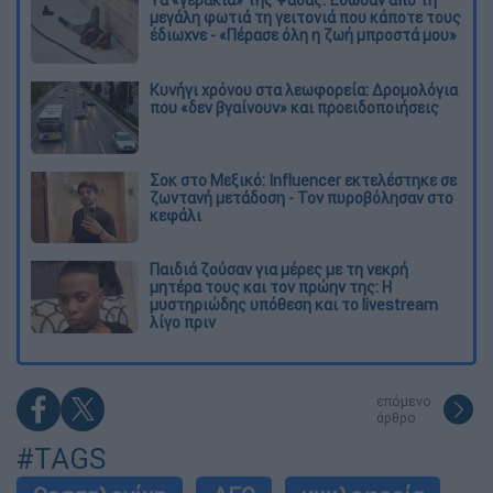
μεγάλη φωτιά τη γειτονιά που κάποτε τους
έδιωχνε - «Πέρασε όλη η ζωή μπροστά μου»
Κυνήγι χρόνου στα λεωφορεία: Δρομολόγια
που «δεν βγαίνουν» και προειδοποιήσεις
Σοκ στο Μεξικό: Influencer εκτελέστηκε σε
ζωντανή μετάδοση - Τον πυροβόλησαν στο
κεφάλι
Παιδιά ζούσαν για μέρες με τη νεκρή
μητέρα τους και τον πρώην της: Η
μυστηριώδης υπόθεση και το livestream
λίγο πριν
επόμενο
άρθρο
#TAGS