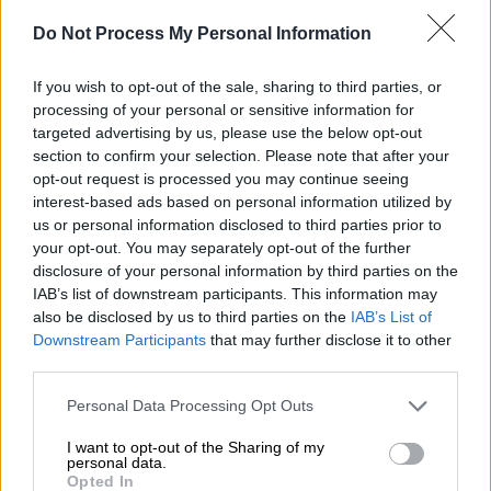
συναυλίας «Όλοι Μαζί Μπορούμε»
Do Not Process My Personal Information
If you wish to opt-out of the sale, sharing to third parties, or
Σημαντικά σημεία
processing of your personal or sensitive information for
targeted advertising by us, please use the below opt-out
Απαγόρευση στάσης και στάθμευσης από
section to confirm your selection. Please note that after your
opt-out request is processed you may continue seeing
Παρασκευή 5/9 06:00 έως Κυριακή 7/9 20:00
interest-based ads based on personal information utilized by
σε βασικές οδούς όπως:
us or personal information disclosed to third parties prior to
your opt-out. You may separately opt-out of the further
Αγγελάκη (ολόκληρη),
disclosure of your personal information by third parties on the
Εθν. Αμύνης (από Αγ. Δημητρίου έως
IAB’s list of downstream participants. This information may
Λευκό Πύργο),
also be disclosed by us to third parties on the
IAB’s List of
Αγίου Δημητρίου,
Downstream Participants
that may further disclose it to other
third parties.
Γ. Λαμπράκη,
Αρμενοπούλου,
Please note that this website/app uses one or more Google
Personal Data Processing Opt Outs
services and may gather and store information including but
Ν. Γερμανού,
not limited to your visit or usage behaviour. You may click to
I want to opt-out of the Sharing of my
Ιασωνίδου,
personal data.
grant or deny consent to Google and its third-party tags to
Opted In
Καυτανζόγλου (ρεύμα καθόδου).