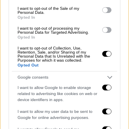
use your data for below specified purposes in below Google
consent section.
I want to opt-out of the Sale of my
Από Πέμπτη 4/9 15:00 έως Κυριακή 7/9 20:00
Personal Data.
επίσης
απαγορεύεται η στάση-στάθμευση
Opted In
στις λεωφόρους Στρατού και Γ'
I want to opt-out of processing my
Σεπτεμβρίου
.
Personal Data for Targeted Advertising.
Opted In
Την Ημέρα των εγκαινίων, Σάββατο 6/9 από
I want to opt-out of Collection, Use,
15:00 και μέχρι το τέλος των εκδηλώσεων,
Retention, Sale, and/or Sharing of my
Personal Data that Is Unrelated with the
θα απαγορευτεί η κυκλοφορία σε κεντρικές
Purposes for which it was collected.
Opted Out
λεωφόρους και οδούς
, μεταξύ των οποίων:
Google consents
Λεωφόρος Στρατού,
Γ' Σεπτεμβρίου,
I want to allow Google to enable storage
related to advertising like cookies on web or
Βασ. Όλγας,
device identifiers in apps.
Βασ. Γεωργίου,
Λεωφόρος Νίκης,
I want to allow my user data to be sent to
Κουντουριώτη,
Google for online advertising purposes.
Κων/νου Καραμανλή,