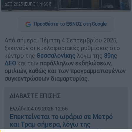
ΔΕΘ 2025 (EUROKINISSI)
Προσθέστε το ΕΘΝΟΣ στη Google
Από σήμερα, Πέμπτη 4 Σεπτεμβρίου 2025,
ξεκινούν οι κυκλοφοριακές ρυθμίσεις στο
κέντρο της
Θεσσαλονίκης
λόγω της
89ης
ΔΕΘ
και των
παράλληλων εκδηλώσεων,
ομιλιών, καθώς και των προγραμματισμένων
συγκεντρώσεων διαμαρτυρίας
.
ΔΙΑΒΑΣΤΕ ΕΠΙΣΗΣ
Ελλάδα
|
04.09.2025 12:55
Επεκτείνεται το ωράριο σε Μετρό
και Τραμ σήμερα, λόγω της