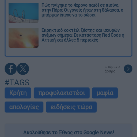
Πώς πνίγηκε το 4χρονο παιδί σε πισίνα
στην Πάρο: Οι γονείς ήταν στη θάλασσα, ο
μπάρμαν έπεσε να το σώσει
Εκρηκτικό κοκτέιλ ζέστης και ισχυρών
ανέμων σήμερα: Σε κατάσταση Red Code η
Αττική και άλλες 5 περιοχές
επόμενο
άρθρο
#TAGS
Κρήτη
προφυλακιστέοι
μαφία
απολογίες
ειδήσεις τώρα
Ακολούθησε το Έθνος στο Google News!