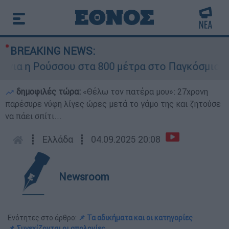
BREAKING NEWS:
α η Ρούσσου στα 800 μέτρα στο Παγκόσμιο Πρω
δημοφιλές τώρα:
«Θέλω τον πατέρα μου»: 27χρονη
παρέσυρε νύφη λίγες ώρες μετά το γάμο της και ζητούσε
να πάει σπίτι...
┋
Ελλάδα
┋
04.09.2025 20:08
Newsroom
Ενότητες στο άρθρο:
📌 Τα αδικήματα και οι κατηγορίες
📌 Συνεχίζονται οι απολογίες