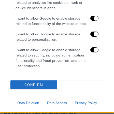
related to analytics like cookies on web or
Γιώργος Φραντζεσκάκης
, υπογράμμισε ότι η
device identifiers in apps.
απελευθέρωση αρκετών κατηγορουμένων με
περιοριστικούς όρους αποτελεί ένδειξη ότι
I want to allow Google to enable storage
«τα πράγματα δεν είναι όπως φαίνονται»,
related to functionality of the website or app.
παραπέμποντας σε περιπτώσεις παρόμοιων
I want to allow Google to enable storage
υποθέσεων.
related to personalization.
I want to allow Google to enable storage
related to security, including authentication
functionality and fraud prevention, and other
user protection.
CONFIRM
Data Deletion
Data Access
Privacy Policy
Συνεχίζονται οι απολογίες