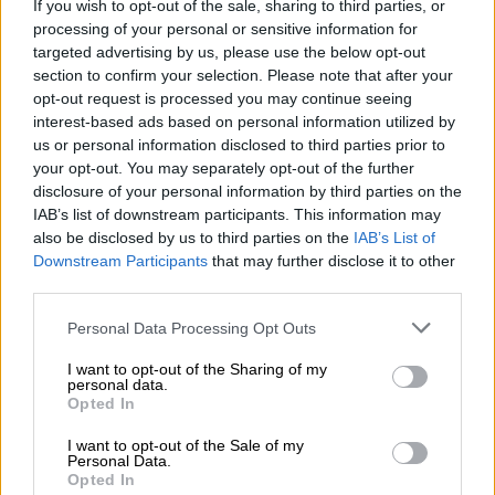
τους υπόλοιπους 16 συλληφθέντες.
If you wish to opt-out of the sale, sharing to third parties, or
processing of your personal or sensitive information for
Χθες, Τετάρτη, ένας αστυνομικός από το
targeted advertising by us, please use the below opt-out
Ρέθυμνο
αφέθηκε ελεύθερος μετά την
section to confirm your selection. Please note that after your
opt-out request is processed you may continue seeing
απολογία του, με τον περιοριστικό όρο
interest-based ads based on personal information utilized by
απαγόρευσης εξόδου από τη χώρα
, σύμφωνα
us or personal information disclosed to third parties prior to
με την ΕΡΤ.
your opt-out. You may separately opt-out of the further
disclosure of your personal information by third parties on the
IAB’s list of downstream participants. This information may
ΔΙΑΒΑΣΤΕ ΕΠΙΣΗΣ
also be disclosed by us to third parties on the
IAB’s List of
Downstream Participants
that may further disclose it to other
Ελλάδα
|
04.09.2025 18:55
third parties.
Τραγωδία στα Πατήσια: «Τους
Please note that this website/app uses one or more Google
Personal Data Processing Opt Outs
ακούμπησα και ήταν παγωμένοι» -
services and may gather and store information including but
Συγκλονίζει ο σύζυγος της γυναίκας
not limited to your visit or usage behaviour. You may click to
I want to opt-out of the Sharing of my
personal data.
που πέθανε μαζί με το βρέφος
grant or deny consent to Google and its third-party tags to
Opted In
use your data for below specified purposes in below Google
consent section.
I want to opt-out of the Sale of my
Ελλάδα
|
04.09.2025 19:32
Personal Data.
Opted In
Σοκ στην Κέρκυρα: Γιατρός