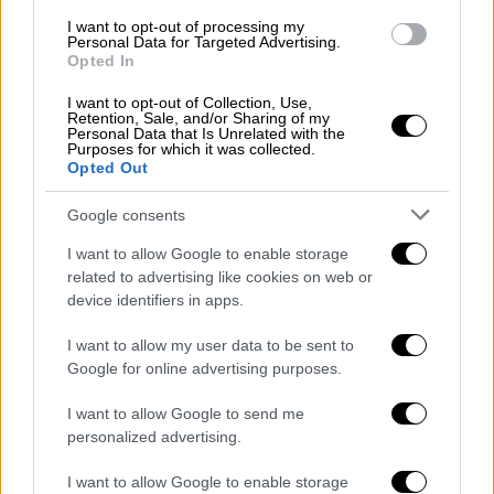
συνελήφθη για βιασμό 18χρονης -
I want to opt-out of processing my
Personal Data for Targeted Advertising.
Είναι πατέρας 2 παιδιών
Opted In
I want to opt-out of Collection, Use,
Retention, Sale, and/or Sharing of my
Personal Data that Is Unrelated with the
Purposes for which it was collected.
Τα αδικήματα και οι κατηγορίες
Opted Out
Οι σημερινές
απολογίες
αφορούσαν κυρίως
Google consents
διακίνηση ναρκωτικών
και
ένταξη σε
I want to allow Google to enable storage
εγκληματική οργάνωση
. Η διαδικασία
related to advertising like cookies on web or
συνεχίζεται, με τις δικαστικές αρχές να
device identifiers in apps.
εξετάζουν προσεκτικά στοιχεία και
μαρτυρίες, ενώ οι συνήγοροι των
I want to allow my user data to be sent to
Google for online advertising purposes.
κατηγορουμένων τονίζουν ότι πολλοί από
τους πελάτες τους
αρνούνται τις
I want to allow Google to send me
κατηγορίες
.
personalized advertising.
Ο συνήγορος δύο εκ των κατηγορουμένων,
I want to allow Google to enable storage