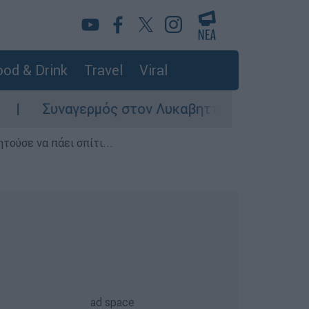
od & Drink
Travel
Viral
Συναγερμός στον Λυκαβηττό: Σορός σε προχωρη
τούσε να πάει σπίτι...