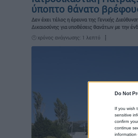
ύποπτο θάνατο βρέφου
Δεν έχει τέλος η έρευνα της Γενικής Διεύθυνσ
Δικαιοσύνης για υποθέσεις θανάτων με την ένδ
🕛 χρόνος ανάγνωσης: 1 λεπτό ┋
Do Not Pr
If you wish 
sensitive in
confirm you
continue se
information 