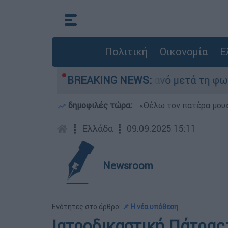
Πολιτική
Οικονομία
Ε
ε τίποτα» στο Πόρτο Γερμανό μετά τη φωτιά - Α
BREAKING NEWS:
δημοφιλές τώρα:
«Θέλω τον πατέρα μου»:
┋
Ελλάδα
┋
09.09.2025 15:11
Newsroom
Ενότητες στο άρθρο:
📌 Η νέα υπόθεση
Ιατροδικαστική Πάτρας: