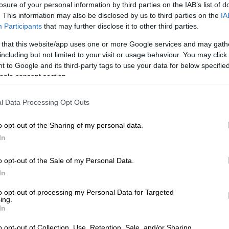
losure of your personal information by third parties on the IAB’s list of
. This information may also be disclosed by us to third parties on the
IA
Participants
that may further disclose it to other third parties.
 that this website/app uses one or more Google services and may gath
including but not limited to your visit or usage behaviour. You may click 
 to Google and its third-party tags to use your data for below specifi
ogle consent section.
l Data Processing Opt Outs
o opt-out of the Sharing of my personal data.
 το ΕΘΝΟΣ στη Google
In
η έρευνα της
Γενικής Διεύθυνσης
o opt-out of the Sale of my Personal Data.
υργείου Δικαιοσύνης
για υποθέσεις θανάτων
In
για τις οποίες έχουν εκδοθεί σχετικά
to opt-out of processing my Personal Data for Targeted
κή Υπηρεσία
Πάτρας
.
ing.
In
o opt-out of Collection, Use, Retention, Sale, and/or Sharing