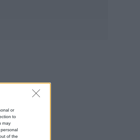
sonal or
ection to
ou may
 personal
out of the