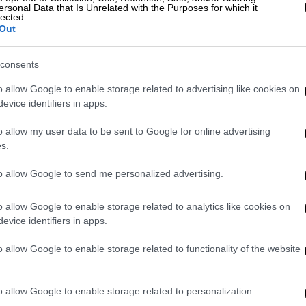
ersonal Data that Is Unrelated with the Purposes for which it
lected.
Out
είο ΠΑΓΝΗ - Τραυματίστηκε ασθενής
consents
o allow Google to enable storage related to advertising like cookies on
evice identifiers in apps.
νταετία και άρχισαν μετά τις σοκαριστικές
o allow my user data to be sent to Google for online advertising
ν παιδιών στην
Αμαλιάδα
κι ενώ είχε
s.
την
Ιατροδικαστική
Πάτρας
.
to allow Google to send me personalized advertising.
σία
είχαν εκδοθεί ιατροδικαστικές
o allow Google to enable storage related to analytics like cookies on
έφη που ομολόγησε ότι σκότωσε η
Ειρήνη
evice identifiers in apps.
άτους των παιδιών της
Ρούλας
Πισπιρίγκου
.
o allow Google to enable storage related to functionality of the website
είται προέκυψαν στοιχεία για μια νέα
o allow Google to enable storage related to personalization.