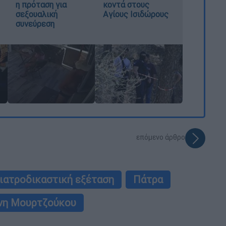
η πρόταση για
κοντά στους
σεξουαλική
Αγίους Ισιδώρους
συνεύρεση
επόμενο άρθρο
ιατροδικαστική εξέταση
Πάτρα
νη Μουρτζούκου