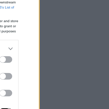
 downstream
B’s List of
er and store
to grant or
ed purposes