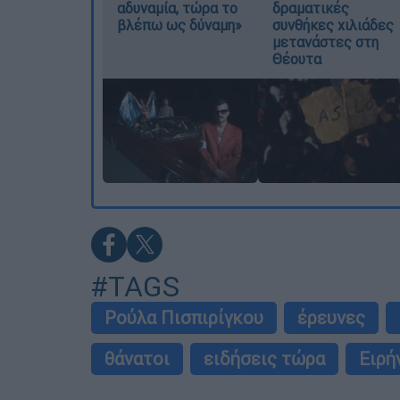
αδυναμία, τώρα το
δραματικές
βλέπω ως δύναμη»
συνθήκες χιλιάδες
μετανάστες στη
Θέουτα
#TAGS
Ρούλα Πισπιρίγκου
έρευνες
θάνατοι
ειδήσεις τώρα
Ειρή