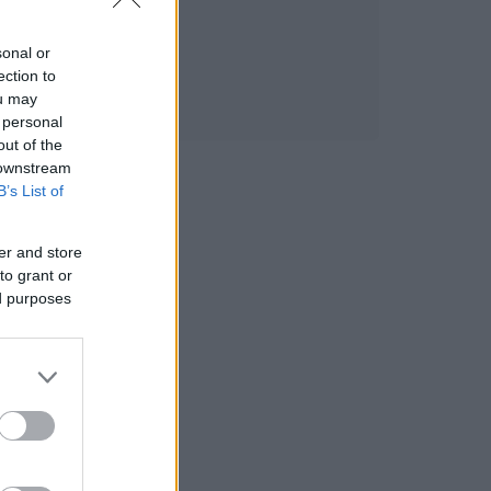
sonal or
ection to
ou may
 personal
out of the
 downstream
B’s List of
er and store
to grant or
ed purposes