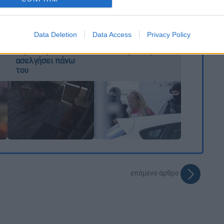
Φρίκη στην Κρήτη:
Marfin: «Δεν έχω
evice identifiers in apps.
Τουρίστας μπήκε
καμία σχέση με την
σε κατάστημα και
επίθεση» λέει η
o allow Google to enable storage related to functionality of the website
ρώτησε πόσο
46χρονη - Τι
Data Deletion
Data Access
Privacy Policy
«κοστίζει» ανήλικο
αποκάλυψε στους
κορίτσι για να
αστυνομικούς
ασελγήσει πάνω
o allow Google to enable storage related to personalization.
του
o allow Google to enable storage related to security, including
cation functionality and fraud prevention, and other user protection.
επόμενο άρθρο