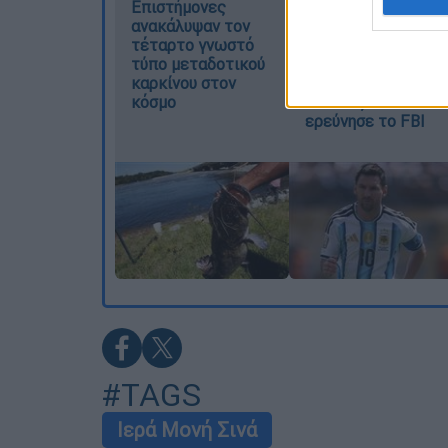
Επιστήμονες
Μουντιάλ 2026:
web or d
ανακάλυψαν τον
«Θα ανατινάξω τον
τέταρτο γνωστό
Μέσι με τέσσερις
I want t
τύπο μεταδοτικού
βόμβες» - Οι
καρκίνου στον
τρομοκρατικές
or app.
κόσμο
απειλές που
ερεύνησε το FBI
I want t
I want t
authenti
#TAGS
Ιερά Μονή Σινά