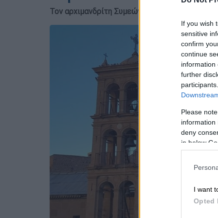
Τον αρχιμανδρίτη Συμεών Παπαδόπουλο εξέλεξ
If you wish 
sensitive in
confirm you
continue se
information 
further disc
participants
Downstream 
Please note
information 
deny consent
in below Go
Persona
I want t
Opted 