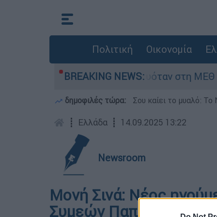
Πολιτική
Οικονομία
Ελ
ε βρέφος 8 ημερών - Νοσηλευόταν στη ΜΕΘ Νεο
BREAKING NEWS:
δημοφιλές τώρα:
Σου καίει το μυαλό: Το 
┋
Ελλάδα
┋
14.09.2025 13:22
Newsroom
Μονή Σινά: Νέος ηγούμ
Συμεών Παπαδόπουλος
Do Not Pr