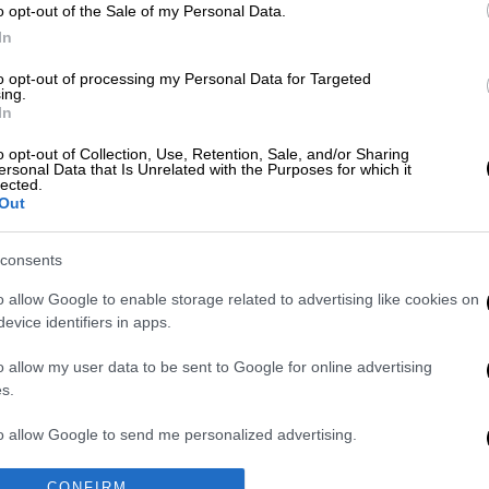
o opt-out of the Sale of my Personal Data.
In
to opt-out of processing my Personal Data for Targeted
ing.
In
o opt-out of Collection, Use, Retention, Sale, and/or Sharing
 το ΕΘΝΟΣ στη Google
ersonal Data that Is Unrelated with the Purposes for which it
lected.
Out
υλο
εξέλεξε η Σιναϊτική αδελφότητα ως νέο
consents
άλει επίσημα την παραίτησή του
από τη
o allow Google to enable storage related to advertising like cookies on
evice identifiers in apps.
, μέσω επιστολής και σήμερα (14/9) είχε
δικό θέμα την εκλογή νέου Ηγουμένου και
o allow my user data to be sent to Google for online advertising
.
s.
to allow Google to send me personalized advertising.
o allow Google to enable storage related to analytics like cookies on
CONFIRM