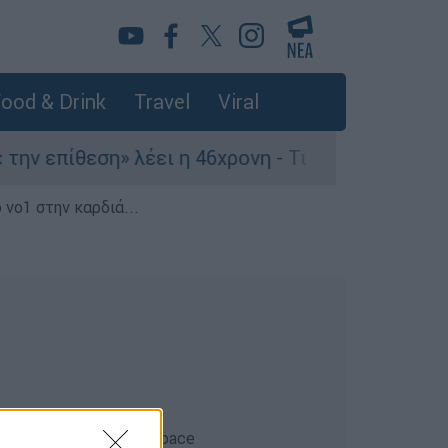
ood & Drink
Travel
Viral
 επίθεση» λέει η 46χρονη - Τι αποκάλυψε στους 
 νο1 στην καρδιά...