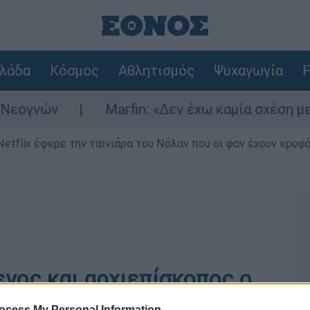
λάδα
Κόσμος
Αθλητισμός
Ψυχαγωγία
F
γνών
Marfin: «Δεν έχω καμία σχέση με την
Netflix έφερε την ταινιάρα του Νόλαν που οι φαν έχουν κρυφό
ενος και αρχιεπίσκοπος ο
ocess My Personal Information