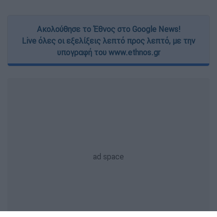
Ακολούθησε το Έθνος στο Google News!
Live όλες οι εξελίξεις λεπτό προς λεπτό, με την
υπογραφή του www.ethnos.gr