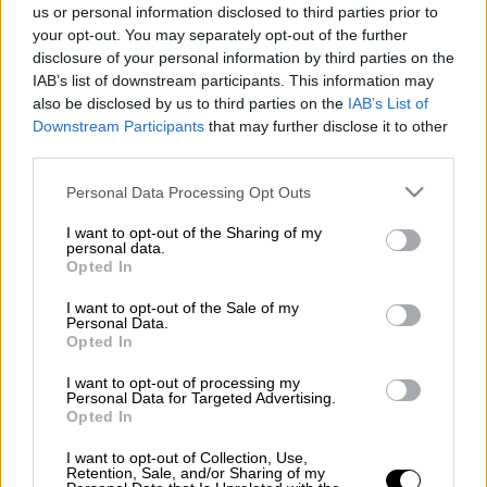
us or personal information disclosed to third parties prior to
Προσθέστε το ΕΘΝΟΣ στη Google
your opt-out. You may separately opt-out of the further
disclosure of your personal information by third parties on the
Φωτιά
σε αγροτοδασική έκταση στην
IAB’s list of downstream participants. This information may
περιοχή Λιοδώρα Αρκαδίας.
also be disclosed by us to third parties on the
IAB’s List of
Downstream Participants
that may further disclose it to other
Κινητοποιήθηκαν
53 πυροσβέστες
με 3
third parties.
ομάδες πεζοπόρων της 9ης και 18ης ΕΜΟΔΕ,
Please note that this website/app uses one or more Google
Personal Data Processing Opt Outs
15 οχήματα, ένα αεροσκάφος και δύο
services and may gather and store information including but
ελικόπτερα.
not limited to your visit or usage behaviour. You may click to
I want to opt-out of the Sharing of my
personal data.
grant or deny consent to Google and its third-party tags to
Opted In
use your data for below specified purposes in below Google
ΔΙΑΒΑΣΤΕ ΕΠΙΣΗΣ
consent section.
I want to opt-out of the Sale of my
Personal Data.
Opted In
Ελλάδα
|
19.09.2025 14:55
Δεμένα τα πλοία την Τετάρτη 1η
I want to opt-out of processing my
Personal Data for Targeted Advertising.
Οκτωβρίου - 24ωρη απεργία της ΠΝΟ
Opted In
I want to opt-out of Collection, Use,
Retention, Sale, and/or Sharing of my