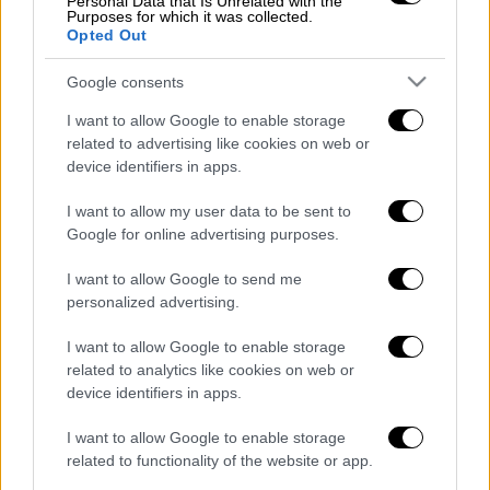
Personal Data that Is Unrelated with the
Purposes for which it was collected.
Συνδρομή από υδροφόρες ΟΤΑ.
Opted Out
#Πυρκαγιά
σε αγροτοδασική έκταση
Google consents
στην περιοχή Λιοδώρα Αρκαδίας.
I want to allow Google to enable storage
Κινητοποιήθηκαν 53
related to advertising like cookies on web or
#πυροσβέστεςμε
3 ομάδες
device identifiers in apps.
πεζοπόρων της 9ης και 18ης
ΕΜΟΔΕ, 15 οχήματα, 1 Α/Φ και 2 Ε/Π.
I want to allow my user data to be sent to
Google for online advertising purposes.
Συνδρομή από υδροφόρες ΟΤΑ.
I want to allow Google to send me
— Πυροσβεστικό Σώμα
personalized advertising.
(@pyrosvestiki)
September 19, 2025
I want to allow Google to enable storage
Διαβάστε ακόμη
related to analytics like cookies on web or
device identifiers in apps.
«Δεν υπήρξε τεχνικό πρόβλημα»: Τι
κατέθεσαν οι δύο τραυματίες από τη
I want to allow Google to enable storage
σύγκρουση των ελικοπτέρων στη Ψάθα
related to functionality of the website or app.