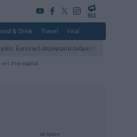
ood & Drink
Travel
Viral
ική αερομαχία ανάμεσα σε ελληνικά και τουρκικ
 νο1 στην καρδιά...