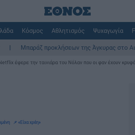
λάδα
Κόσμος
Αθλητισμός
Ψυχαγωγία
F
ράζ προκλήσεων της Άγκυρας στο Αιγαίο: Εικον
Netflix έφερε την ταινιάρα του Νόλαν που οι φαν έχουν κρυφό
ωμένη
📌 «Είχα χρέη»