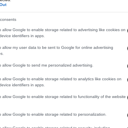
Out
consents
o allow Google to enable storage related to advertising like cookies on
evice identifiers in apps.
o allow my user data to be sent to Google for online advertising
s.
κιωμένη
to allow Google to send me personalized advertising.
εται να λάμβανε η
ηλικιωμένη
καθώς
υο επιδόματα. Έτσι όπως υποστήριξε η
o allow Google to enable storage related to analytics like cookies on
ης μητέρας της και έθαψε τη σορό της,
evice identifiers in apps.
ικαλούμενη οικονομικά προβλήματα.
o allow Google to enable storage related to functionality of the website
που θάφτηκε στο λαγούμι του στάβλου, δεν
αι δύο επιδόματα.
o allow Google to enable storage related to personalization.
το επικουρικό
122
ευρώ
και το ιδρυματικό
o allow Google to enable storage related to security, including