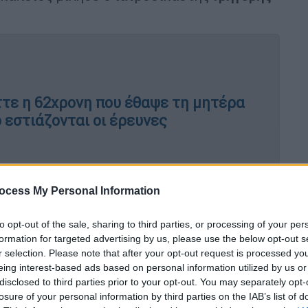
ττε η 62χρονη που έθαψε τη μητέρα
 εστιάζονται οι έρευνες
το ότι είναι θαμμένη τόσα χρόνια. Από την
ocess My Personal Information
είχε σκελετικές κακώσεις και αν, είχε
θολογιών και μη παθολογικών αιτιών
to opt-out of the sale, sharing to third parties, or processing of your per
 Στην κατάσταση που είναι η σορός είναι
formation for targeted advertising by us, please use the below opt-out s
r selection. Please note that after your opt-out request is processed y
ε αν πέθανε από παθολογικά αίτια ή
eing interest-based ads based on personal information utilized by us or
disclosed to third parties prior to your opt-out. You may separately opt-
losure of your personal information by third parties on the IAB’s list of
α να δούμε τι
συνταγογραφήσεις
γίνονταν