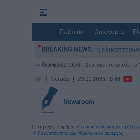
Πολιτική
Οικονομία
Ελ
η ζωή του στη σύγκρουση ελικοπτέρων
BREAKING NEWS:
Μπα
δημοφιλές τώρα:
Σου καίει το μυαλό: Το 
┋
Ελλάδα
┋
23.09.2025 10:44
Newsroom
Ενότητες στο άρθρο:
📌 Το ποσό που έπαιρνε η ηλικι
📌 Tα αναπάντητα ερωτήματα και ο συνεργός