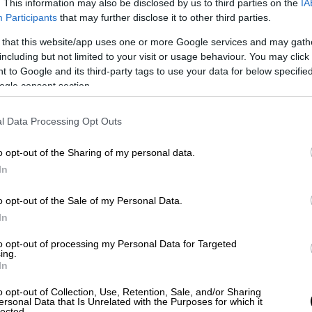
. This information may also be disclosed by us to third parties on the
IA
ε σοβαρά προβλήματα. Φαίνεται πως θα
Participants
that may further disclose it to other third parties.
ουρη είναι η 62χρονη ότι ήταν όντως νεκρή
 that this website/app uses one or more Google services and may gath
ε; Πώς μπορεί να κρίνει αν ήταν σε κώμα;
including but not limited to your visit or usage behaviour. You may click 
αψε ζωντανή. Ένας πολίτης μπορεί να δει
 to Google and its third-party tags to use your data for below specifi
χει γνώσεις να νομίζει πως είναι νεκρός»,
ogle consent section.
Λέων.
l Data Processing Opt Outs
o opt-out of the Sharing of my personal data.
In
o opt-out of the Sale of my Personal Data.
In
to opt-out of processing my Personal Data for Targeted
ing.
In
o opt-out of Collection, Use, Retention, Sale, and/or Sharing
ersonal Data that Is Unrelated with the Purposes for which it
lected.