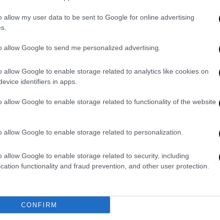
o allow my user data to be sent to Google for online advertising
s.
30χρονη
μητέρα
κατήγγειλε στο τοπικό
 τον μικρό της γιο από το σχολείο,
to allow Google to send me personalized advertising.
αλής του υπήρχε ένα κενό, ενώ στο χείλος
o allow Google to enable storage related to analytics like cookies on
evice identifiers in apps.
της δόθηκε από τη
σύζυγο
του
διευθυντή
και
οκλήθηκαν «κατά λάθος», την ώρα που ο
o allow Google to enable storage related to functionality of the website
ει το παιδί από πιθανό χτύπημα σε πόρτα,
ο κουδούνι.
o allow Google to enable storage related to personalization.
ο απόγευμα της ίδιας ημέρας, όταν άλλη
o allow Google to enable storage related to security, including
ε τη μητέρα και της αποκάλυψε μια
cation functionality and fraud prevention, and other user protection.
λαιγαν, ο
διευθυντής
μετέφερε τον μικρό σε
CONFIRM
μόνοι τους για περίπου μισή ώρα. Όταν