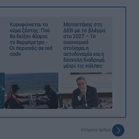
Κορυφώνεται το
Μητσοτάκης στη
κύμα ζέστης: Πού
ΔΕΘ με το βλέμμα
θα δείξει 40αρια
στο 2027 – Το
το θερμόμετρο -
οικονομικό
Οι περιοχές σε red
στοίχημα, η
code
αυτοδυναμία και η
δύσκολη διαδρομή
μέχρι τις κάλπες
επόμενο άρθρο