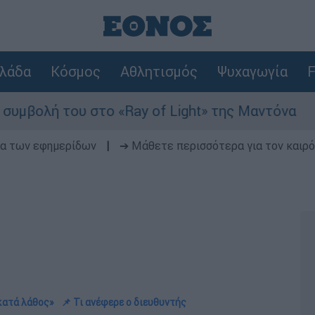
λάδα
Κόσμος
Αθλητισμός
Ψυχαγωγία
F
ου στο «Ray of Light» της Μαντόνα
Φωτιά
δα των εφημερίδων
|
➔ Μάθετε περισσότερα για τον καιρό
κατά λάθος»
📌 Τι ανέφερε ο διευθυντής