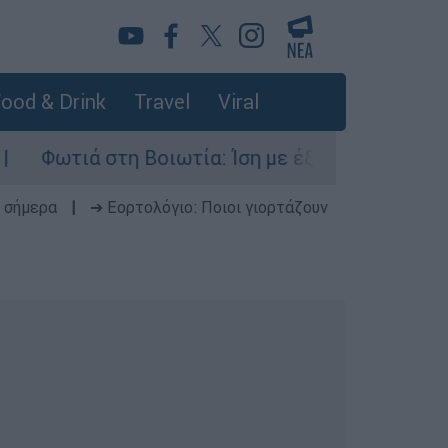
ood & Drink
Travel
Viral
 στη Βοιωτία: Ίση με έξι ατομικές βόμβες της Χ
 σήμερα
|
➔ Εορτολόγιο: Ποιοι γιορτάζουν