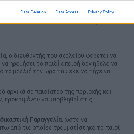
βρεγμένο. Ο διευθυντής τον μετέφερε
και εκεί για αρκετή ώρα.
Data Deletion
Data Access
Privacy Policy
άνιο, η
δασκάλα
παρατήρησε το εμφανές
ία, ο διευθυντής του σχολείου φέρεται να
να ηρεμήσει το παιδί επειδή δεν ήθελε να
ό τα μαλλιά την ώρα που εκείνο πήγε να
ό αρχικά σε παιδίατρο της περιοχής και
, προκειμένου να υποβληθεί στις
οδικαστική
Παραγγελία
, ώστε να
τω από τις οποίες τραυματίστηκε το παιδί.