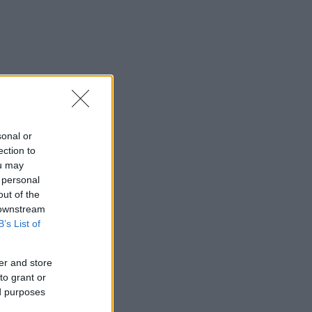
sonal or
ection to
ou may
 personal
out of the
 downstream
B’s List of
er and store
to grant or
ed purposes