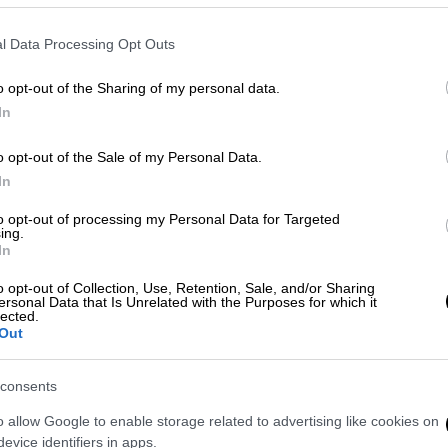
l Data Processing Opt Outs
 ιδιωτικό σχολείο στον Αυλώνα - Στο
o opt-out of the Sharing of my personal data.
In
o opt-out of the Sale of my Personal Data.
In
ηπιακού σταθμού
,
ο οποίος έχει ήδη
τι το τρίχρονο παιδάκι έτρεχε και όπως
η
to opt-out of processing my Personal Data for Targeted
ing.
ήσει, το έπιασε από τα μαλλιά
και έφυγε μία
In
ική εξέταση προέκυψε ότι η εκρίζωση των
o opt-out of Collection, Use, Retention, Sale, and/or Sharing
η γυναίκα συνελήφθη με την κατηγορία της
ersonal Data that Is Unrelated with the Purposes for which it
lected.
Out
«κατά λάθος»
consents
ση προκάλεσε στον
Αυλώνα
η σοβαρή
o allow Google to enable storage related to advertising like cookies on
είριση του
3χρονου παιδιού μ
έσα στο
evice identifiers in apps.