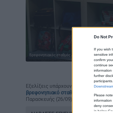
Do Not Pr
If you wish 
sensitive in
Βρεφονηπιακός σταθμός / Eurokinissi
confirm you
continue se
information 
Προσθέστε
further disc
participants
Εξελίξεις υπάρχουν στην
υπόθεση κα
Downstream 
βρεφονηπιακό σταθμό στον Αυλώνα
Please note
Παρασκευής (26/09)
συνελήφθη και η
information 
deny consent
in below Go