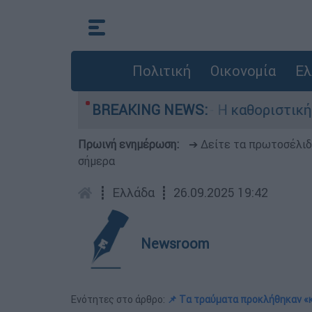
Πολιτική
Οικονομία
Ελ
ός, Γουίλιαμ Όρμπιτ - Η καθοριστική συμβολή τ
BREAKING NEWS:
Πρωινή ενημέρωση:
➔ Δείτε τα πρωτοσέλι
σήμερα
┋
Ελλάδα
┋
26.09.2025 19:42
Newsroom
Ενότητες στο άρθρο:
📌 Tα τραύματα προκλήθηκαν «