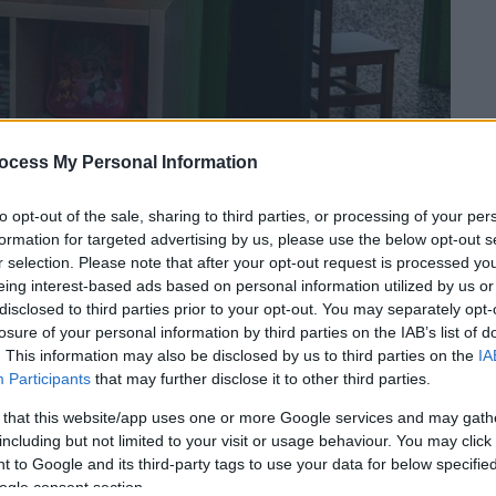
ocess My Personal Information
to opt-out of the sale, sharing to third parties, or processing of your per
formation for targeted advertising by us, please use the below opt-out s
r selection. Please note that after your opt-out request is processed y
eing interest-based ads based on personal information utilized by us or
disclosed to third parties prior to your opt-out. You may separately opt-
 το ΕΘΝΟΣ στη Google
losure of your personal information by third parties on the IAB’s list of
. This information may also be disclosed by us to third parties on the
IA
κοποίησης παιδιού σε ιδιωτικό
Participants
that may further disclose it to other third parties.
αφού, όπως έγινε γνωστό το απόγευμα της
 that this website/app uses one or more Google services and may gath
 σύζυγός του ιδιοκτήτη
του σταθμού.
including but not limited to your visit or usage behaviour. You may click 
 to Google and its third-party tags to use your data for below specifi
ogle consent section.