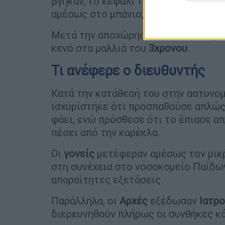
βγήκαν, το κεφάλι του παιδιού ήταν 
αμέσως στο μπάνιο, όπου παρέμειναν 
Μετά την αποχώρησή τους από το μπ
κενό στα μαλλιά του
3χρονου
.
Τι ανέφερε ο διευθυντής
Κατά την κατάθεσή του στην αστυνομ
ισχυρίστηκε ότι προσπαθούσε απλώς 
φάει, ενώ πρόσθεσε ότι το έπιασε απ
πέσει από την καρέκλα.
Οι
γονείς
μετέφεραν αμέσως τον μικρ
στη συνέχεια στο νοσοκομείο Παίδων
απαραίτητες εξετάσεις.
Παράλληλα, οι
Αρχές
εξέδωσαν
Ιατρ
διερευνηθούν πλήρως οι συνθήκες κά