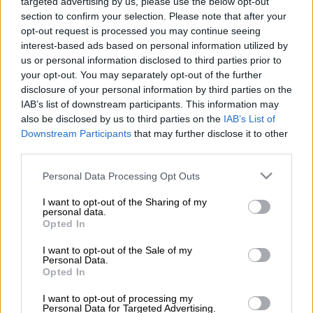
targeted advertising by us, please use the below opt-out
section to confirm your selection. Please note that after your
Ρεπορτάζ: Κώστας Ασημακόπουλος
opt-out request is processed you may continue seeing
interest-based ads based on personal information utilized by
us or personal information disclosed to third parties prior to
Προσθέστε το ΕΘΝΟΣ στη Google
your opt-out. You may separately opt-out of the further
disclosure of your personal information by third parties on the
IAB’s list of downstream participants. This information may
Σε εξέλιξη βρίσκεται, από το μεσημέρι του
also be disclosed by us to third parties on the
IAB’s List of
Σαββάτου (27/09), μεγάλη κινητοποίηση της
Downstream Participants
that may further disclose it to other
Πυροσβεστικής για τη
φωτιά
που
third parties.
εκδηλώθηκε σε δασική περιοχή στο
Εξαμίλι
Please note that this website/app uses one or more Google
Personal Data Processing Opt Outs
Θεσσαλονίκης
.
services and may gather and store information including but
not limited to your visit or usage behaviour. You may click to
I want to opt-out of the Sharing of my
Και εναέρια μέσα στην επιχείρηση
personal data.
grant or deny consent to Google and its third-party tags to
Opted In
της πυροσβεστικής
use your data for below specified purposes in below Google
consent section.
I want to opt-out of the Sale of my
Στο σημείο έχουν αναπτυχθεί
41
Personal Data.
Opted In
πυροσβέστες,
ενώ συμμετέχουν
δύο ομάδες
πεζοπόρων
της 2ης ΕΜΟΔΕ, καθώς και
12
I want to opt-out of processing my
Personal Data for Targeted Advertising.