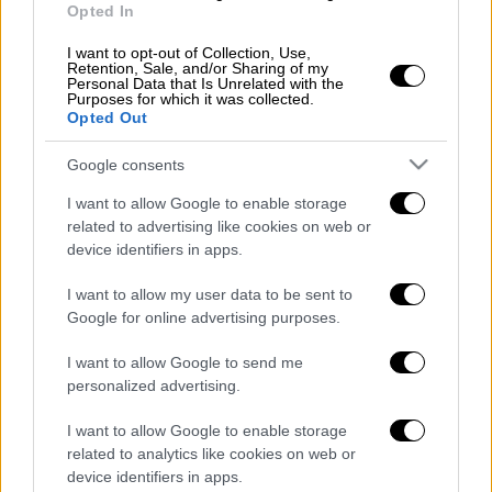
οχήματα.
Στην επιχείρηση συνδράμουν
Opted In
επίσης εθελοντές. Την
προσπάθεια
I want to opt-out of Collection, Use,
κατάσβεσης ενισχύουν και δύο ελικόπτερα
,
Retention, Sale, and/or Sharing of my
Personal Data that Is Unrelated with the
τα οποία πραγματοποιούν ρίψεις νερού από
Purposes for which it was collected.
αέρος.
Opted Out
#Πυρκαγιά
σε δασική έκταση στο
Google consents
Εξαμίλι Θεσσαλονίκης.
I want to allow Google to enable storage
Κινητοποιήθηκαν 41
#πυροσβέστες
related to advertising like cookies on web or
device identifiers in apps.
με 2 ομάδες πεζοπόρων της 2ης
ΕΜΟΔΕ, εθελοντές, 12 οχήματα και
I want to allow my user data to be sent to
2 Ε/Π.
Google for online advertising purposes.
— Πυροσβεστικό Σώμα
I want to allow Google to send me
(@pyrosvestiki)
September 27, 2025
personalized advertising.
I want to allow Google to enable storage
related to analytics like cookies on web or
device identifiers in apps.