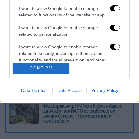
I want to allow Google to enable storage
related to functionality of the website or app.
Διαβάστε ακόμη
I want to allow Google to enable storage
Βοιωτία: Κλείνει το αιολικό πάρκο από
related to personalization.
όπου ξεκίνησε η φωτιά - Στο στόχαστρο
όλα τα έργα του συλληφθέντα δημάρχου
I want to allow Google to enable storage
related to security, including authentication
Σοκαριστικό βίντεο από το τροχαίο στις
functionality and fraud prevention, and other
Σέρρες που σκοτώθηκαν μητέρα και γιος:
Το ΙΧ πέφτει πάνω στο φορτηγό
user protection.
CONFIRM
Ο Ερυθρός Σταυρός έσβησε βίντεο για το
προσφυγικό ταξίδι του 26χρονου
Data Deletion
Data Access
Privacy Policy
κατηγορούμενου για τη δολοφονία της
Ελίζαμπεθ
Νέα κλιμάκωση: Η Μόσχα δείχνει «άμεση
εμπλοκή» του ΝΑΤΟ σε επιθέσεις σε
ρωσικό έδαφος - Τα ονόματα και ο
«εγκέφαλος»