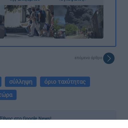
επόμενο άρθρο
σύλληψη
όριο ταχύτητας
 τώρα
Έθνος στο Google News!
 λεπτό, με την υπογραφή του www.ethnos.gr