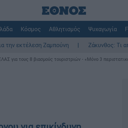
λάδα
Κόσμος
Αθλητισμός
Ψυχαγωγία
F
εκτέλεση Ζαμπούνη
Ζάκυνθος: Τι απαντά η
ΕΛΑΣ για τους 8 βιασμούς τουριστριών - «Μόνο 3 περιστατικ
ονου για επικίνδυνη