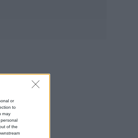
sonal or
ection to
ou may
 personal
out of the
 downstream