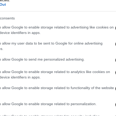
lected.
Out
consents
o allow Google to enable storage related to advertising like cookies on
ος
έτρεχε με ιλιγγιώδη ταχύτητα που
evice identifiers in apps.
ο όριο να φτάνει τα 130 χλμ./ ώρα. Ο
δυνη οδήγηση.
o allow my user data to be sent to Google for online advertising
s.
to allow Google to send me personalized advertising.
ήτου ο οποίος κινούνταν με 208χλμ/ώρα
στη Ν.Ε.Ο. Αθηνών – Λαμίας στο ύψος της
o allow Google to enable storage related to analytics like cookies on
evice identifiers in apps.
o allow Google to enable storage related to functionality of the website
χου & Πρόληψης Τροχαίων Ατυχημάτων
ς Αττικής συνελήφθη 42χρονος ημεδαπός, ο
ώρες της 26-9-2025 επί της Ν.Ε.Ο. Αθηνών
o allow Google to enable storage related to personalization.
 να κινείται με ταχύτητα 208 χλμ/ώρα.