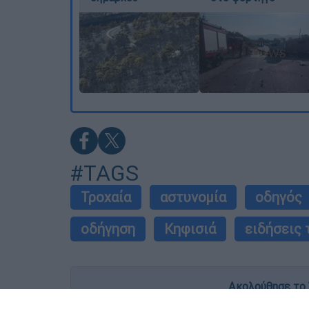
#TAGS
Τροχαία
αστυνομία
οδηγός
οδήγηση
Κηφισιά
ειδήσεις
Ακολούθησε το 
Live όλες οι εξελίξεις λεπτό προς