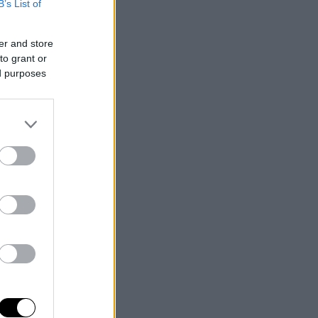
B’s List of
er and store
to grant or
ed purposes