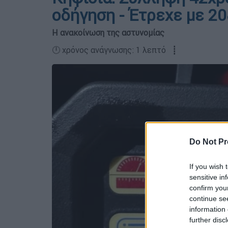
οδήγηση - Έτρεχε με 20
Η ανακοίνωση της αστυνομίας
🕛 χρόνος ανάγνωσης: 1 λεπτό ┋
Do Not Pr
If you wish 
sensitive in
confirm you
continue se
information 
further disc