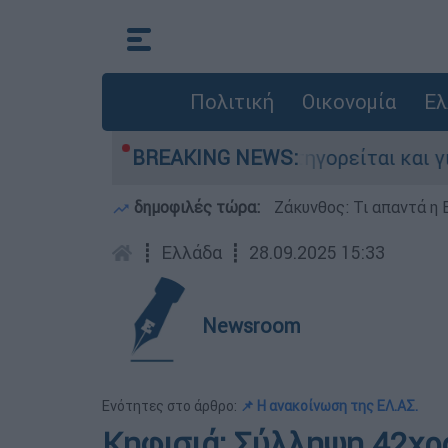
Πολιτική
Οικονομία
Ελ
ονίες στην Ελλάδα - Κατηγορείται και για την 
BREAKING NEWS:
δημοφιλές τώρα:
Ζάκυνθος: Τι απαντά η 
┋
Ελλάδα
┋
28.09.2025 15:33
Newsroom
Ενότητες στο άρθρο:
📌 Η ανακοίνωση της ΕΛ.ΑΣ.
Κηφισιά: Σύλληψη 42χρ