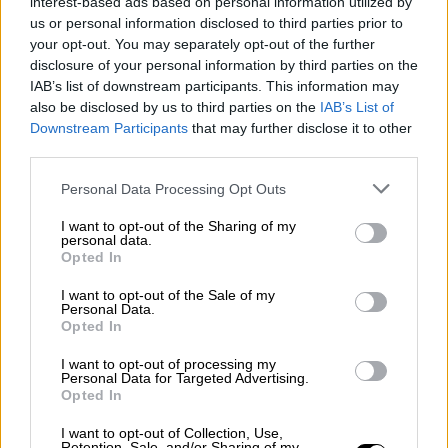
interest-based ads based on personal information utilized by
Σε κάθε περίπτωση η πληθυσμιακή αύξηση
us or personal information disclosed to third parties prior to
των δύο ειδών είναι πολύ μεγάλη τις
your opt-out. You may separately opt-out of the further
τελευταίες δεκαετίες, αφού
πριν από
disclosure of your personal information by third parties on the
IAB’s list of downstream participants. This information may
σαράντα χρόνια στην Ελλάδα διαβιούσαν
also be disclosed by us to third parties on the
IAB’s List of
-κατά ατεκμηρίωτες τότε εκτιμήσεις οι
Downstream Participants
that may further disclose it to other
οποίες, ωστόσο, δεν απείχαν και πολύ από
third parties.
την πραγματικότητα-
περίπου 80-120
Please note that this website/app uses one or more Google
Personal Data Processing Opt Outs
αρκούδες και περίπου 300-350 λύκοι.
services and may gather and store information including but
not limited to your visit or usage behaviour. You may click to
I want to opt-out of the Sharing of my
«Σε καμία περίπτωση δεν μπορούμε να
personal data.
grant or deny consent to Google and its third-party tags to
Opted In
μιλήσουμε με βεβαιότητα για ακριβή αριθμό,
use your data for below specified purposes in below Google
σχετικά με το σημερινό πληθυσμό των δύο
consent section.
I want to opt-out of the Sale of my
Personal Data.
αυτών ειδών στη χώρα μας. Πρόκειται για
Opted In
ζώα που μετακινούνται τακτικά αλλά και
I want to opt-out of processing my
μπορεί να σημειωθεί μία πρόσκαιρη
Personal Data for Targeted Advertising.
αυξομείωση του πληθυσμού τους εξαιτίας
Opted In
διάφορων παραγόντων, όπως η διάλυση μίας
I want to opt-out of Collection, Use,
Retention, Sale, and/or Sharing of my