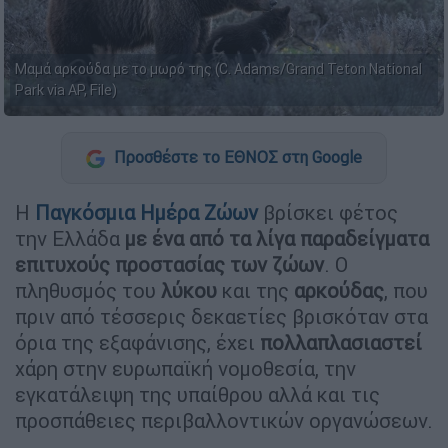
Μαμά αρκούδα με το μωρό της (C. Adams/Grand Teton National
Park via AP, File)
Προσθέστε το ΕΘΝΟΣ στη Google
Η
Παγκόσμια Ημέρα Ζώων
βρίσκει φέτος
την Ελλάδα
με ένα από τα λίγα παραδείγματα
επιτυχούς προστασίας των ζώων
. Ο
πληθυσμός του
λύκου
και της
αρκούδας
, που
πριν από τέσσερις δεκαετίες βρισκόταν στα
όρια της εξαφάνισης, έχει
πολλαπλασιαστεί
χάρη στην ευρωπαϊκή νομοθεσία, την
εγκατάλειψη της υπαίθρου αλλά και τις
προσπάθειες περιβαλλοντικών οργανώσεων.