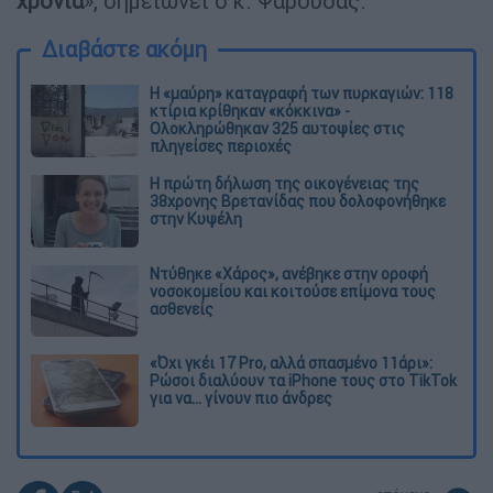
χρόνια
», σημειώνει ο κ. Ψαρούδας.
Διαβάστε ακόμη
Η «μαύρη» καταγραφή των πυρκαγιών: 118
κτίρια κρίθηκαν «κόκκινα» -
Ολοκληρώθηκαν 325 αυτοψίες στις
πληγείσες περιοχές
Η πρώτη δήλωση της οικογένειας της
38χρονης Βρετανίδας που δολοφονήθηκε
στην Κυψέλη
Ντύθηκε «Χάρος», ανέβηκε στην οροφή
νοσοκομείου και κοιτούσε επίμονα τους
ασθενείς
«Όχι γκέι 17 Pro, αλλά σπασμένο 11άρι»:
Ρώσοι διαλύουν τα iPhone τους στο TikTok
για να... γίνουν πιο άνδρες