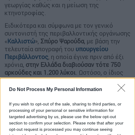
γεωργίας καθώς και η μείωση της
κτηνοτροφίας.
Ειδικότερα και σύμφωνα με τον γενικό
συντονιστή της περιβαλλοντικής οργάνωσης
«
Καλλιστώ
»,
Σπύρο Ψαρούδα
, με βάση την
τελευταία απογραφή του
υπουργείου
Περιβάλλοντος
, η οποία έγινε πριν από έξι
χρόνια,
στην Ελλάδα διαβιούσαν τότε 750
αρκούδες και 1.200 λύκοι
. Ωστόσο, ο ίδιος
εκτιμάει ότι προφανέστατα
ο αριθμός των
δύο αυτών άγριων ειδών είναι κατά πολύ
Do Not Process My Personal Information
μεγαλύτερος
, αφού αυτό καταδεικνύεται
από τα στοιχεία περιβαλλοντικών
If you wish to opt-out of the sale, sharing to third parties, or
οργανώσεων με βάση τα προγράμματα
processing of your personal or sensitive information for
targeted advertising by us, please use the below opt-out
παρακολούθησης των
ζώων
που
section to confirm your selection. Please note that after your
εφαρμόζουν.
opt-out request is processed you may continue seeing