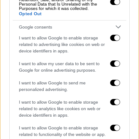
αγέλης.
Δυστυχώς, η ελληνική Πολιτεία δεν
Personal Data that Is Unrelated with the
μπήκε ποτέ στη διαδικασία να κάνει μία
Purposes for which it was collected.
Opted Out
ουσιαστική καταγραφή του πληθυσμού τους
,
η οποία να συνεχίζεται με οργανωμένες
Google consents
μεθόδους», λέει στο ethnos.gr ο κ.
I want to allow Google to enable storage
Ψαρούδας.
related to advertising like cookies on web or
device identifiers in apps.
Λήψη μέτρων για ομαλή συνύπαρξη
με τον άνθρωπο
I want to allow my user data to be sent to
Google for online advertising purposes.
Η αύξηση του πληθυσμού, ωστόσο, των
συγκεκριμένων ειδών, τόσο στην Ελλάδα
I want to allow Google to send me
personalized advertising.
όσο και σε ολόκληρη την Ευρώπη, σε
συνδυασμό με το γεγονός ότι
δεν
I want to allow Google to enable storage
λαμβάνονται μέτρα από τις κυβερνήσεις για
related to analytics like cookies on web or
αρμονική συνύπαρξή τους με τον άνθρωπο
,
device identifiers in apps.
έχει ως αποτέλεσμα λύκοι και αρκούδες
να
I want to allow Google to enable storage
εισέρχονται σε κατοικημένες περιοχές
related to functionality of the website or app.