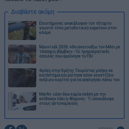
Διαβάστε ακόμη
Επιστήμονες ανακάλυψαν τον τέταρτο
γνωστό τύπο μεταδοτικού καρκίνου στον
κόσμο
Μουντιάλ 2026: «Θα ανατινάξω τον Μέσι με
τέσσερις βόμβες» - Οι τρομοκρατικές
απειλές που ερεύνησε το FBI
Φρίκη στην Κρήτη: Τουρίστας μπήκε σε
κατάστημα και ρώτησε πόσο «κοστίζει»
ανήλικο κορίτσι για να ασελγήσει πάνω του
Marfin: «Δεν έχω καμία σχέση με την
επίθεση» λέει η 46χρονη - Τι αποκάλυψε
στους αστυνομικούς
επόμενο