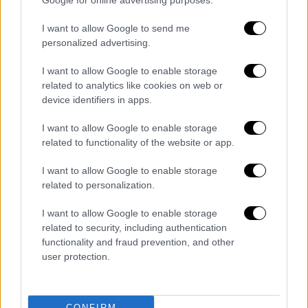
Google for online advertising purposes.
σκεφτούν σαν πατέρες, σαν μητέρες, πώς θα
I want to allow Google to send me
νιώσουν
. Υπάρχει λίγη ανθρωπιά μέσα τους;
personalized advertising.
Ας αλλάξουμε λίγο μέσα μας, να σκεφτούμε
με την καρδιά μας και όχι με την καρέκλα».
I want to allow Google to enable storage
related to analytics like cookies on web or
Η υγεία του Πάνου Ρούτσι είναι ιδιαίτερα
device identifiers in apps.
επιβαρυμένη, καθώς χθες, Παρασκευή
I want to allow Google to enable storage
(03/10), μεταφέρθηκε στο Γενικό Κρατικό
related to functionality of the website or app.
Νίκαιας. Οι γιατροί
διαπίστωσαν οίδημα
κάτω άκρων, ορθοστατική υπόταση και
I want to allow Google to enable storage
ταχυκαρδία
, ενώ έχει χάσει περίπου 10 κιλά.
related to personalization.
Παρά την εξάντλησή του, δηλώνει πως η
I want to allow Google to enable storage
related to security, including authentication
στήριξη του κόσμου του δίνει δύναμη: «Δεν
functionality and fraud prevention, and other
είμαι και πολύ καλά αυτές τις ημέρες, έχουν
user protection.
πέσει οι δυνάμεις μου, αλλά ο κόσμος που
έρχεται εδώ μου δίνει τόση δύναμη.
Ο
κόσμος είναι οργισμένος. Ζητώ το
CONFIRM