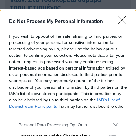
τραυματισμένος
Do Not Process My Personal Information
«Δεν σταματώ, θέλω να μάθω την
If you wish to opt-out of the sale, sharing to third parties, or
processing of your personal or sensitive information for
αλήθεια»
targeted advertising by us, please use the below opt-out
section to confirm your selection. Please note that after your
Ο κ. Ρούτσι
ζητά να ικανοποιηθεί το αίτημά
opt-out request is processed you may continue seeing
του για εκταφή του παιδιού του
interest-based ads based on personal information utilized by
προκειμένου να γίνουν τοξικολογικές
us or personal information disclosed to third parties prior to
your opt-out. You may separately opt-out of the further
εξετάσεις και να λάβει απαντήσεις για τις
disclosure of your personal information by third parties on the
συνθήκες θανάτου του. Δηλώνει
IAB’s list of downstream participants. This information may
αποφασισμένος να συνεχίσει «μέχρι τέλους»
also be disclosed by us to third parties on the
IAB’s List of
τον αγώνα του για το αυτονόητο.
Downstream Participants
that may further disclose it to other
third parties.
«Είμαι εδώ, συνεχίζω την απεργία μου για το
Please note that this website/app uses one or more Google
Personal Data Processing Opt Outs
αυτονόητο.
Δεν σταματάω, θα πάω μέχρι
services and may gather and store information including but
τελικής πτώσεως. Δεν γίνεται να ζούμε σε