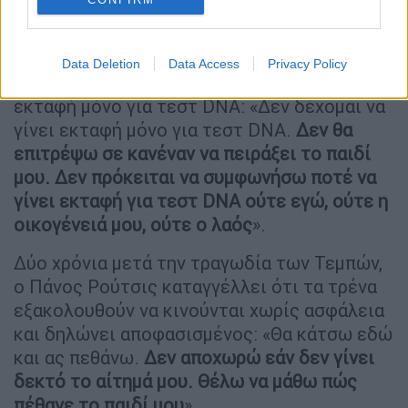
αυτονόητο, να μάθω από τι πέθανε το παιδί
μου
».
Data Deletion
Data Access
Privacy Policy
Ο κ. Ρούτσι επανέλαβε πως δεν αποδέχεται
εκταφή μόνο για τεστ DNA: «Δεν δέχομαι να
γίνει εκταφή μόνο για τεστ DNA.
Δεν θα
επιτρέψω σε κανέναν να πειράξει το παιδί
μου. Δεν πρόκειται να συμφωνήσω ποτέ να
γίνει εκταφή για τεστ DNA ούτε εγώ, ούτε η
οικογένειά μου, ούτε ο λαός
».
Δύο χρόνια μετά την τραγωδία των Τεμπών,
ο Πάνος Ρούτσις καταγγέλλει ότι τα τρένα
εξακολουθούν να κινούνται χωρίς ασφάλεια
και δηλώνει αποφασισμένος: «Θα κάτσω εδώ
και ας πεθάνω.
Δεν αποχωρώ εάν δεν γίνει
δεκτό το αίτημά μου. Θέλω να μάθω πώς
πέθανε το παιδί μου
».