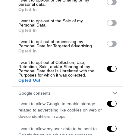
not limited to your visit or usage behaviour. You may click to
I want to opt-out of the Sharing of my
personal data.
αυτή τη χώρα και να μου επιτρέπουν να κάνω
grant or deny consent to Google and its third-party tags to
Opted In
use your data for below specified purposes in below Google
την εκταφή του παιδιού μου
», ανέφερε
consent section.
συγκινημένος μιλώντας στην εκπομπή
I want to opt-out of the Sale of my
Personal Data.
«Χαμογέλα και Πάλι» του MEGA.
Opted In
I want to opt-out of processing my
Personal Data for Targeted Advertising.
Opted In
I want to opt-out of Collection, Use,
Retention, Sale, and/or Sharing of my
Personal Data that Is Unrelated with the
Purposes for which it was collected.
Opted Out
Google consents
I want to allow Google to enable storage
related to advertising like cookies on web or
device identifiers in apps.
Ο ίδιος απηύθυνε έκκληση στους
πολιτικούς: «
Οι βουλευτές της κυβέρνησης
I want to allow my user data to be sent to
να έρθουν έστω μία στιγμή στη θέση μου. Να