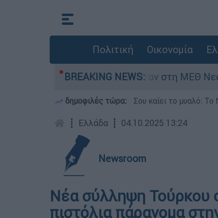
Πολιτική
Οικονομία
Ελ
8 ημερών - Νοσηλευόταν στη ΜΕΘ Νεογνών
BREAKING NEWS:
δημοφιλές τώρα:
Σου καίει το μυαλό: Το 
┋
Ελλάδα
┋
04.10.2025 13:24
Newsroom
Νέα σύλληψη Τούρκου σ
πιστόλια πάρανομα στη