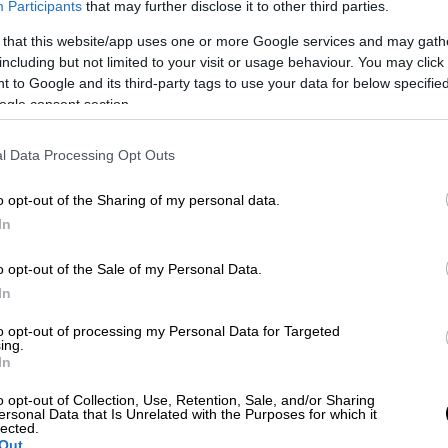
Participants
that may further disclose it to other third parties.
ην κατοχή του οποίου βρέθηκε μεγάλος
 that this website/app uses one or more Google services and may gath
including but not limited to your visit or usage behaviour. You may click 
 to Google and its third-party tags to use your data for below specifi
ogle consent section.
 πραγματοποιήθηκε οργανωμένη αστυνομική
 ο κατηγορούμενος εντοπίστηκε και
l Data Processing Opt Outs
ς μίσθωσης σε περιοχή της Ξάνθης, ενώ
ία δικαστικού λειτουργού, στην οικία και
o opt-out of the Sharing of my personal data.
καν -μεταξύ άλλων- και κατασχέθηκαν:
In
θμό γεμιστήρων,
o opt-out of the Sale of my Personal Data.
In
κευής κινητού τηλεφώνου,
to opt-out of processing my Personal Data for Targeted
λεφωνίας και κλειδί οχήματος.
ing.
In
, ως μέσο τέλεσης εγκληματικών πράξεων
ποδιεύθυνση Εγκληματολογικών Ερευνών
o opt-out of Collection, Use, Retention, Sale, and/or Sharing
ersonal Data that Is Unrelated with the Purposes for which it
εξετάσεις.
lected.
Out