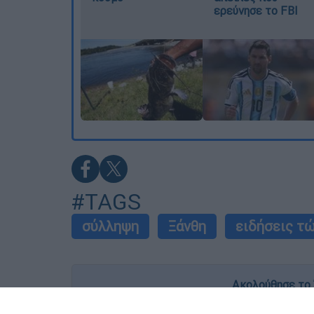
ερεύνησε το FBI
#TAGS
σύλληψη
Ξάνθη
ειδήσεις τ
Ακολούθησε το 
Live όλες οι εξελίξεις λεπτό προς