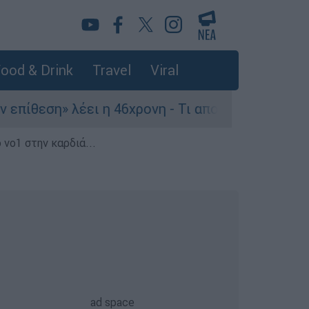
ood & Drink
Travel
Viral
 λέει η 46χρονη - Τι αποκάλυψε στους αστυνομικ
 νο1 στην καρδιά...