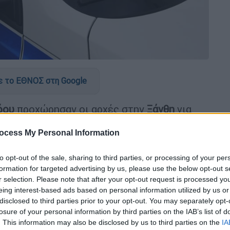
 το ΕΘΝΟΣ στη Google
όου
προχώρησαν οι αρχές στην
Ξάνθη
για
ά τα
όπλα
.
ocess My Personal Information
to opt-out of the sale, sharing to third parties, or processing of your per
formation for targeted advertising by us, please use the below opt-out s
r selection. Please note that after your opt-out request is processed y
Έβρο: Η ενέδρα της ΕΛΑΣ και ο βαρύς
eing interest-based ads based on personal information utilized by us or
disclosed to third parties prior to your opt-out. You may separately opt-
losure of your personal information by third parties on the IAB’s list of
. This information may also be disclosed by us to third parties on the
IA