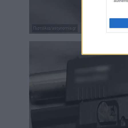
authenti
Πιστόλια/astynomia.gr