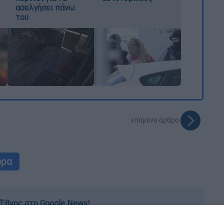
ασελγήσει πάνω
του
επόμενο άρθρο
ώρα
Έθνος στο Google News!
 λεπτό, με την υπογραφή του www.ethnos.gr