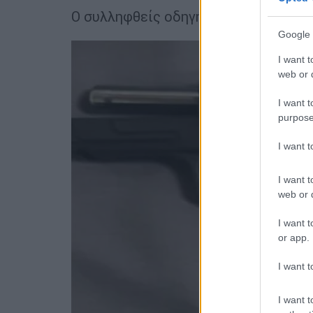
Ο συλληφθείς οδηγήθηκε στον αρμόδ
Google 
I want t
web or d
I want t
purpose
I want 
I want t
web or d
I want t
or app.
I want t
I want t