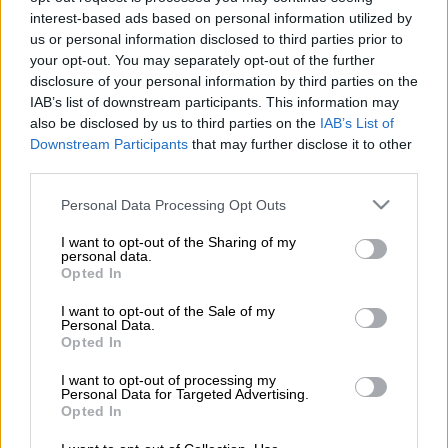
interest-based ads based on personal information utilized by
Προσθέστε το ΕΘΝΟΣ στη Google
us or personal information disclosed to third parties prior to
your opt-out. You may separately opt-out of the further
disclosure of your personal information by third parties on the
Συναγερμός σήμανε το μεσημέρι της Τρίτης
IAB’s list of downstream participants. This information may
(7/10) στο
Λαύριο
, στη συμβολή των
οδών
also be disclosed by us to third parties on the
IAB’s List of
Φωκίωνος Νέγρη και Αγίας Παρασκευής,
Downstream Participants
that may further disclose it to other
third parties.
μετά από
κατάρρευση
μπαλκονιού
.
Please note that this website/app uses one or more Google
Personal Data Processing Opt Outs
services and may gather and store information including but
ΔΙΑΒΑΣΤΕ ΕΠΙΣΗΣ
not limited to your visit or usage behaviour. You may click to
I want to opt-out of the Sharing of my
personal data.
grant or deny consent to Google and its third-party tags to
Ελλάδα
|
07.10.2025 15:47
Opted In
use your data for below specified purposes in below Google
Ιερά Οδός: Προφυλακιστέος ο
consent section.
I want to opt-out of the Sale of my
25χρονος διανομέας που επιτέθηκε
Personal Data.
Opted In
με κατσαβίδι στον 40χρονο
I want to opt-out of processing my
Personal Data for Targeted Advertising.
Opted In