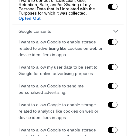
Στο σημείο έσπευσε η
Πυροσβεστική
για
I want to opt-out of Collection, Use,
Retention, Sale, and/or Sharing of my
προληπτικούς ελέγχους και την ασφάλιση
Personal Data that Is Unrelated with the
Purposes for which it was collected.
του χώρου.
Opted Out
Μέχρι στιγμής, δεν υπάρχουν αναφορές για
Google consents
κάποιον
τραυματισμό
.
I want to allow Google to enable storage
related to advertising like cookies on web or
device identifiers in apps.
I want to allow my user data to be sent to
Google for online advertising purposes.
I want to allow Google to send me
personalized advertising.
I want to allow Google to enable storage
related to analytics like cookies on web or
device identifiers in apps.
Διαβάστε ακόμη
I want to allow Google to enable storage