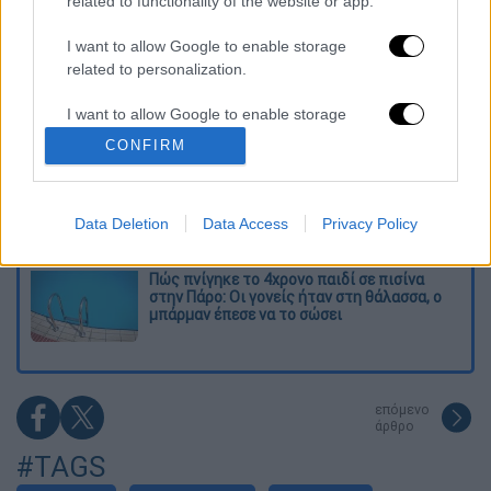
related to functionality of the website or app.
Συνελήφθησαν δύο μέλη μαφίας στο
Παλαιό Φάληρο - Οι εκβιασμοί, οι
ξυλοδαρμοί και τα προσωνύμια «πίτμπουλ»
I want to allow Google to enable storage
και «μπουλντόγκ»
related to personalization.
Βίντεο-σοκ από το μακελειό σε σχολείο
I want to allow Google to enable storage
στην Ταϊλάνδη: Η στιγμή που ο 14χρονος
ανοίγει πυρ - Στους 9 ανέβηκαν οι νεκροί
related to security, including authentication
CONFIRM
functionality and fraud prevention, and other
user protection.
Νέα αποχώρηση από το κόμμα Καρυστιανού:
Καταγγελίες Μπρουτζάκη για «αυθαιρεσία,
Data Deletion
Data Access
Privacy Policy
φίμωση και δολοφονία χαρακτήρων»
Πώς πνίγηκε το 4χρονο παιδί σε πισίνα
στην Πάρο: Οι γονείς ήταν στη θάλασσα, ο
μπάρμαν έπεσε να το σώσει
επόμενο
άρθρο
#TAGS