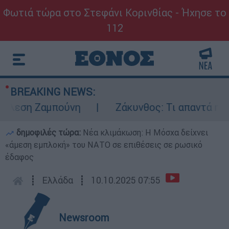
Φωτιά τώρα στο Στεφάνι Κορινθίας - Ήχησε το
112
BREAKING NEWS:
εση Ζαμπούνη
Ζάκυνθος: Τι απαντά η ΕΛΑΣ
δημοφιλές τώρα:
Νέα κλιμάκωση: Η Μόσχα δείχνει
«άμεση εμπλοκή» του ΝΑΤΟ σε επιθέσεις σε ρωσικό
έδαφος
┋
Ελλάδα
┋
10.10.2025 07:55
Newsroom