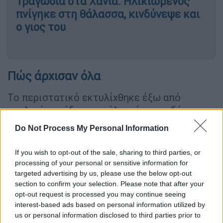
Τραγωδία στα Χανιά: Ηλικιωμένος
πνίγηκε στη θάλασσα, κινδύνεψε και
ο γιος του
Πώς άρχισαν όλα
Το περιστατικό εκτυλίχθηκε έξω από
σχολική μονάδα της πόλης, όταν οι δύο
μαθητές λογομάχησαν έντονα, με αφορμή —
Do Not Process My Personal Information
σύμφωνα με πληροφορίες— προσβλητικά
σχόλια που ακούστηκαν για μια κοπέλα, φίλη
If you wish to opt-out of the sale, sharing to third parties, or
ενός εκ των δύο.
processing of your personal or sensitive information for
targeted advertising by us, please use the below opt-out
Ο καβγάς ξέφυγε από κάθε έλεγχο, με
section to confirm your selection. Please note that after your
αποτέλεσμα να βγει μαχαίρι μήκους 10
opt-out request is processed you may continue seeing
interest-based ads based on personal information utilized by
εκατοστών και να σημειωθούν σοβαροί
us or personal information disclosed to third parties prior to
τραυματισμοί