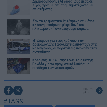
Δημιούργησαν με AI νέους ιούς μέσα σε
λίγες ώρες - Γιατί προβληματίζονται οι
επιστήμονες
Σαν το τρομακτικό It: 15χρονο ντυμένος
κλόουν μαχαίρωσε μέχρι θανάτου
ηλικιωμένο - Τον κατέγραψε κάμερα
«Πόλεμος» για τους χρόνους των
δρομολογίων: Τα σωματεία απαντούν στις
καταγγελίες, οι παρατάξεις περνούν στην
αντεπίθεση
Κόλαφος ΟΟΣΑ: Στην τελευταία θέση η
Ελλάδα για το πραγματικό διαθέσιμο
εισόδημα των νοικοκυριών
επόμενο
άρθρο
#TAGS