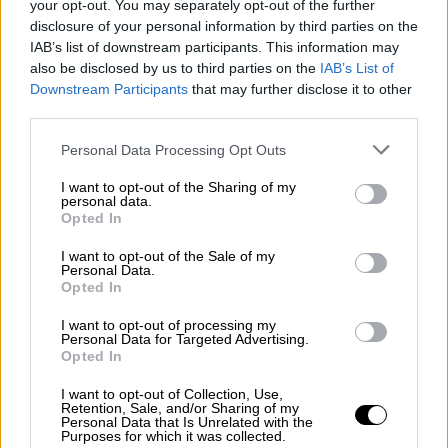
your opt-out. You may separately opt-out of the further
disclosure of your personal information by third parties on the
Πάνω στην πάλη, σύμφωνα με τις Αρχές, ο
IAB’s list of downstream participants. This information may
13χρονος που φέρεται να δέχθηκε πρώτος
also be disclosed by us to third parties on the
IAB’s List of
την επίθεση, πήρε το ίδιο μαχαίρι και
Downstream Participants
that may further disclose it to other
third parties.
κάρφωσε τον 12χρονο στον σβέρκο και στην
πλάτη.
Please note that this website/app uses one or more Google
Personal Data Processing Opt Outs
services and may gather and store information including but
Το βίντεο ντοκουμέντο
not limited to your visit or usage behaviour. You may click to
I want to opt-out of the Sharing of my
personal data.
grant or deny consent to Google and its third-party tags to
Opted In
Στο
βίντεο
ντοκουμέντο
που έφερε στο
use your data for below specified purposes in below Google
consent section.
φως η τηλεόραση του Star φαίνεται ο
I want to opt-out of the Sale of my
Personal Data.
13χρονος να κυνηγά τον 12χρονο με μαχαίρι,
Opted In
με τον δεύτερο να φωνάζει "βοήθεια" και να
I want to opt-out of processing my
ζητά συγγνώμη. Λίγα μέτρα πιο κάτω τον
Personal Data for Targeted Advertising.
ρίχνει στο έδαφος και τον καρφώνει με το
Opted In
μαχαίρι.
I want to opt-out of Collection, Use,
Retention, Sale, and/or Sharing of my
Personal Data that Is Unrelated with the
Purposes for which it was collected.