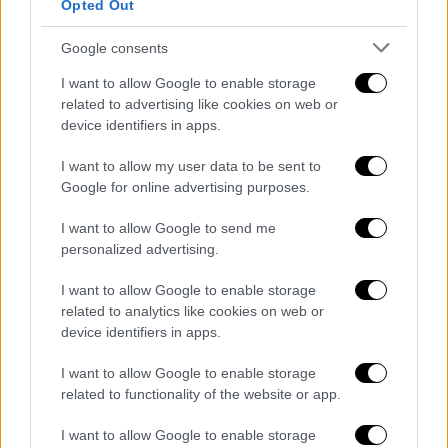
Opted Out
Google consents
I want to allow Google to enable storage
related to advertising like cookies on web or
device identifiers in apps.
I want to allow my user data to be sent to
Google for online advertising purposes.
Ο λόγος της συμπλοκής
I want to allow Google to send me
personalized advertising.
Σύμφωνα με πληροφορίες,
αιτία του καυγά
I want to allow Google to enable storage
ήταν τα άσχημα λόγια που ακούστηκαν για
related to analytics like cookies on web or
μία κοπέλα, φίλη του ενός από τους δύο
device identifiers in apps.
ανήλικους.
I want to allow Google to enable storage
"Δεν έπαιρνε μαχαίρι το παιδί ούτε ψωμί να
related to functionality of the website or app.
κόψει. Του έλεγα καμιά φορά Γ… κόψε λίγο
I want to allow Google to enable storage
ψωμί. Όχι γιαγιά δεν το πιάνω εγώ το