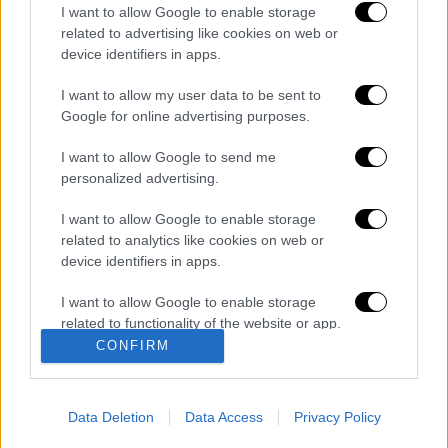
Φλορέντσος
I want to allow Google to enable storage
related to advertising like cookies on web or
Διαβάστε ακόμη
device identifiers in apps.
Συνελήφθησαν δύο μέλη μαφίας στο
I want to allow my user data to be sent to
Παλαιό Φάληρο - Οι εκβιασμοί, οι
Google for online advertising purposes.
ξυλοδαρμοί και τα προσωνύμια «πίτμπουλ»
και «μπουλντόγκ»
I want to allow Google to send me
Βίντεο-σοκ από το μακελειό σε σχολείο
personalized advertising.
στην Ταϊλάνδη: Η στιγμή που ο 14χρονος
ανοίγει πυρ - Στους 9 ανέβηκαν οι νεκροί
I want to allow Google to enable storage
related to analytics like cookies on web or
Νέα αποχώρηση από το κόμμα Καρυστιανού:
device identifiers in apps.
Καταγγελίες Μπρουτζάκη για «αυθαιρεσία,
φίμωση και δολοφονία χαρακτήρων»
I want to allow Google to enable storage
related to functionality of the website or app.
Πώς πνίγηκε το 4χρονο παιδί σε πισίνα
CONFIRM
στην Πάρο: Οι γονείς ήταν στη θάλασσα, ο
I want to allow Google to enable storage
μπάρμαν έπεσε να το σώσει
related to personalization.
Data Deletion
Data Access
Privacy Policy
I want to allow Google to enable storage
related to security, including authentication