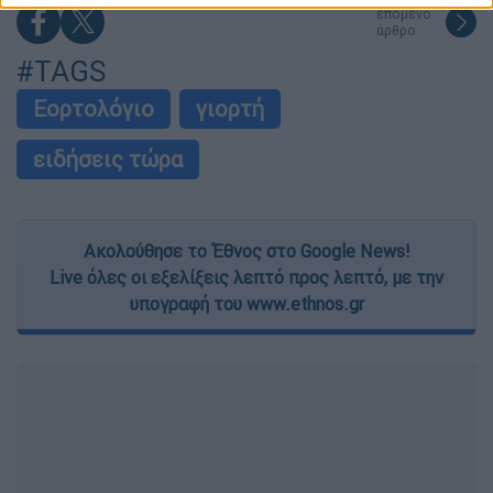
επόμενο
functionality and fraud prevention, and other
άρθρο
user protection.
#TAGS
Εορτολόγιο
γιορτή
ειδήσεις τώρα
Ακολούθησε το Έθνος στο Google News!
Live όλες οι εξελίξεις λεπτό προς λεπτό, με την
υπογραφή του www.ethnos.gr