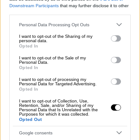
Downstream Participants
that may further disclose it to other
third parties.
Των Ιερομαρτύρων Κάρπου και Αγαθονίκης
της Νεομάρτυρος Χρυσής και του Αγίου
Please note that this website/app uses one or more Google
Personal Data Processing Opt Outs
Φλωρεντίου του Θεσσαλονικέως είναι
services and may gather and store information including but
not limited to your visit or usage behaviour. You may click to
I want to opt-out of the Sharing of my
σήμερα
Δευτέρα 13 Οκτωβρίου.
personal data.
grant or deny consent to Google and its third-party tags to
Opted In
use your data for below specified purposes in below Google
Ποιοι γιορτάζουν
consent section.
I want to opt-out of the Sale of my
Personal Data.
Σήμερα
γιορτάζουν
οι:
Opted In
Καρπός
I want to opt-out of processing my
Personal Data for Targeted Advertising.
Αγαθονίκη
Opted In
Χρυσή, Χρύσα, Χρυσαλία, Χρυσαυγή,
I want to opt-out of Collection, Use,
Χρυσούλα, Σήλια, Χρυστάλλα,
Retention, Sale, and/or Sharing of my
Χρυσταλλία *
Personal Data that Is Unrelated with the
Purposes for which it was collected.
Φλωρεντία, Φλωρέντα, Φλωρένα,
Opted Out
Φλώρινα, Φλωρένσα, Φλωρέντζα, Ντία,
Google consents
Φλωρέντιος, Φλωρέντης, Φλωρέντος,