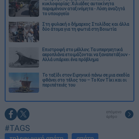
κυκλοφορίας: Χιλιάδες αυτοκίνητα
παραμένουν αταξινόμητα - Λύση αναζητά
το υπουργείο
Στη φυλακή ο δήμαρχος Στυλίδας και άλλα
δύο άτομα για τη φωτιά στη Βοιωτία
Επιστροφή στο μέλλον; Τα υπερηχητικά
αεροπλάνα ετοιμάζονται να ξαναπετάξουν -
Αλλά υπάρχει ένα πρόβλημα
Το ταξίδι στον Ειρηνικό πάνω σε μια σχεδία
φθάνει στο τέλος του – Το Κον Τίκι και οι
περιπέτειές του
επόμενο
άρθρο
#TAGS
τηλεφωνική απάτη
απάτη