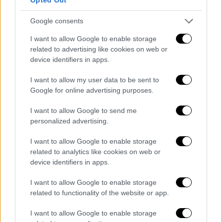
υποτίθεται
πελάτης
τους.
Google consents
Ένας καλά υφασμένος ιστός
I want to allow Google to enable storage
related to advertising like cookies on web or
Στη συνέχεια, όταν ζήτησε να
αποδεσμευτεί
device identifiers in apps.
ένα ποσό για να μείνουν μόνο τα
κέρδη
, του
ζήτησαν
«φόρο» 23%
για να εκτελέσουν την
I want to allow my user data to be sent to
Google for online advertising purposes.
ενέργεια.
I want to allow Google to send me
Το θύμα δανείστηκε
7.500 ευρώ
για την
personalized advertising.
αποπληρωμή του δήθεν φόρου, ώστε να
μπορέσει να πάρει κάποιο
ποσό
. Μέχρι
I want to allow Google to enable storage
εκείνη τη στιγμή είχε ήδη δώσει στους
related to analytics like cookies on web or
device identifiers in apps.
απατεώνες
41.000 ευρώ
, ενώ παράλληλα τον
προσέγγισαν
κι άλλες δήθεν εταιρείες,
I want to allow Google to enable storage
λέγοντάς του ότι τα χρήματά του είχαν
related to functionality of the website or app.
μετατραπεί σε
«κρυπτονομίσματα»
.
I want to allow Google to enable storage