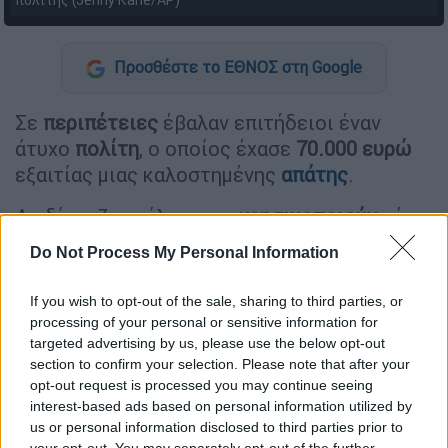
πολίτης (Jenny Kane/AP)
Προσθέστε το ΕΘΝΟΣ στη Google
Σε
περιπέτειες
έβαλαν επιτήδειοι έναν
άτυχο
πολίτη
, ο οποίος έχασε
70.000 ευρώ
εξαιτίας μιας καλοστημένης
απάτης
.
Δε δίσταζαν μάλιστα να
χρησιμοποιούν
μέχρι
και τον ίδιο τον
πρωθυπουργό
στις δήθεν
Do Not Process My Personal Information
αναρτήσεις τους, ώστε να καταφέρουν να
παρασύρουν
ανυποψίαστα θύματα και να
If you wish to opt-out of the sale, sharing to third parties, or
τους
αδειάσουν
τους τραπεζικούς
processing of your personal or sensitive information for
λογαριασμούς τη στιγμή που αυτά θεωρούν
targeted advertising by us, please use the below opt-out
section to confirm your selection. Please note that after your
ότι
επενδύουν
σε εταιρεία ενέργειας.
opt-out request is processed you may continue seeing
interest-based ads based on personal information utilized by
us or personal information disclosed to third parties prior to
ΔΙΑΒΑΣΤΕ ΕΠΙΣΗΣ
your opt-out. You may separately opt-out of the further