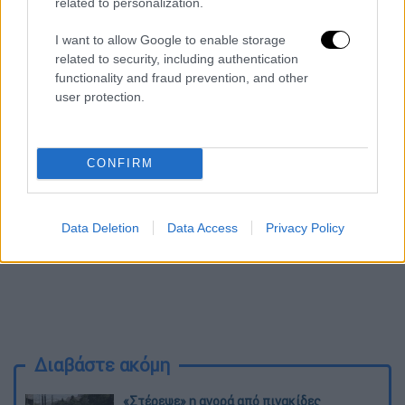
Όταν αυτές οι «εταιρείες»
εξαφανίστηκαν
,
related to personalization.
επανήλθαν οι αρχικοί επιτήδειοι ζητώντας
I want to allow Google to enable storage
του
επιπλέον
χρήματα με την υποτιθέμενη
related to security, including authentication
παρουσία
δικηγόρου
, οδηγώντας τη
functionality and fraud prevention, and other
συνολική
λεία της απάτης στα
70.000 ευρώ
.
user protection.
CONFIRM
Data Deletion
Data Access
Privacy Policy
Διαβάστε ακόμη
«Στέρεψε» η αγορά από πινακίδες