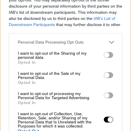
disclosure of your personal information by third parties on the
Μουσική
|
18.09.2025 09:58
IAB’s list of downstream participants. This information may
Θύμα διαδικτυακής απάτης ο
also be disclosed by us to third parties on the
IAB’s List of
Δημήτρης Σταρόβας - Έφτιαξαν
Downstream Participants
that may further disclose it to other
βίντεο με ΑΙ
third parties.
Please note that this website/app uses one or more Google
Personal Data Processing Opt Outs
services and may gather and store information including but
Ελλάδα
|
23.09.2025 10:20
not limited to your visit or usage behaviour. You may click to
I want to opt-out of the Sharing of my
Αδιανόητη απάτη: Παρίσταναν τους
personal data.
grant or deny consent to Google and its third-party tags to
υπαλλήλους του ΔΕΔΔΗΕ και
Opted In
use your data for below specified purposes in below Google
άρπαξαν 45.000 ευρώ από γυναίκα
consent section.
I want to opt-out of the Sale of my
στα Εξάρχεια
Personal Data.
Opted In
I want to opt-out of processing my
Personal Data for Targeted Advertising.
Opted In
Σύμφωνα με όσα ανέφερε το ίδιο το θύμα
στο MEGA, πρόκειται για ένα
μεθοδικό
I want to opt-out of Collection, Use,
Retention, Sale, and/or Sharing of my
σχέδιο, αρχή του οποίου ήταν ένα
Personal Data that Is Unrelated with the
Purposes for which it was collected.
τηλεφώνημα
μέσω viber ώστε να γίνει
Opted Out