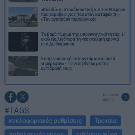
«Κλειδί» η ιατροδικαστική για τον 90χρονο
που έκρυβε ο γιος του στον καταψύκτη -
«Τον αγαπούσε παθολογικά»
Το βαρύ τίμημα της υπογεννητικότητας: 11
σχολεία λιγότερα τη νέα σχολική χρονιά
στα Δωδεκάνησα
Έπαιξε μουσική σε λιοντάρια και αυτά
«ημέρεψαν» - Το viral βίντεο με την
αντίδρασή τους
επόμενο
άρθρο
#TAGS
κυκλοφοριακές ρυθμίσεις
Τροχαία
ποδηλατικός γύρος
ειδήσεις τώρα