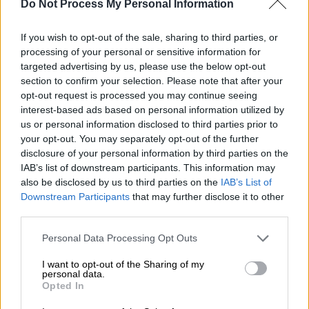
Γενναίου Κολοκοτρώνη, σε όλο το μήκος
Do Not Process My Personal Information
της και στις καθέτους αυτής έως την
πρώτη παράλληλη οδό.
If you wish to opt-out of the sale, sharing to third parties, or
processing of your personal or sensitive information for
Ρούμελης, σε όλο το μήκος της και στις
targeted advertising by us, please use the below opt-out
καθέτους αυτής έως την πρώτη
section to confirm your selection. Please note that after your
παράλληλη οδό.
opt-out request is processed you may continue seeing
Βουτιέ, σε όλο το μήκος της και στις
interest-based ads based on personal information utilized by
καθέτους αυτής έως την πρώτη
us or personal information disclosed to third parties prior to
your opt-out. You may separately opt-out of the further
παράλληλη οδό.
disclosure of your personal information by third parties on the
Αρακύνθου, σε όλο το μήκος της και
IAB’s list of downstream participants. This information may
στις καθέτους αυτής έως την πρώτη
also be disclosed by us to third parties on the
IAB’s List of
παράλληλη οδό.
Downstream Participants
that may further disclose it to other
third parties.
Παναιτωλίου, σε όλο το μήκος της και
στις καθέτους αυτής έως την πρώτη
Please note that this website/app uses one or more Google
Personal Data Processing Opt Outs
παράλληλη οδό.
services and may gather and store information including but
not limited to your visit or usage behaviour. You may click to
I want to opt-out of the Sharing of my
Μουσών, σε όλο το μήκος της και στις
personal data.
grant or deny consent to Google and its third-party tags to
καθέτους αυτής έως την πρώτη
Opted In
use your data for below specified purposes in below Google
παράλληλη οδό.
consent section.