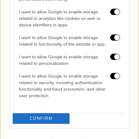
καθέτους αυτής, έως την πρώτη
παράλληλη οδό.
I want to allow Google to enable storage
related to analytics like cookies on web or
Μητροπόλεως, σε όλο το μήκος της και
device identifiers in apps.
στις καθέτους αυτής έως την πρώτη
παράλληλη οδό.
I want to allow Google to enable storage
Αθηνάς, σε όλο το μήκος της και στις
related to functionality of the website or app.
καθέτους αυτής έως την πρώτη
I want to allow Google to enable storage
παράλληλη οδό.
related to personalization.
Πλατεία Ομονοίας.
I want to allow Google to enable storage
Σταδίου, στο τμήμα αυτής από την Πλ.
related to security, including authentication
Ομονοίας έως την οδό Αμερικής και
functionality and fraud prevention, and other
στις καθέτους αυτής έως την πρώτη
user protection.
παράλληλη οδό.
Πειραιώς, στο τμήμα της από την Ιερά
Οδό έως την
CONFIRM
Πλατεία Ομονοίας και στις καθέτους
αυτής έως την πρώτη παράλληλη οδό,