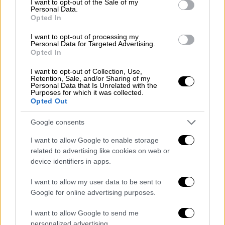
I want to opt-out of the Sale of my
Γαριβάλδη, σε όλο το μήκος της και στις
Personal Data.
Opted In
καθέτους αυτής έως την πρώτη
παράλληλη οδό.
I want to opt-out of processing my
Personal Data for Targeted Advertising.
Ακταίου, σε όλο το μήκος της και στις
Opted In
καθέτους αυτής έως την πρώτη
I want to opt-out of Collection, Use,
παράλληλη οδό.
Retention, Sale, and/or Sharing of my
Personal Data that Is Unrelated with the
Ακάμαντος, σε όλο το μήκος της και
Purposes for which it was collected.
στις καθέτους αυτής έως την πρώτη
Opted Out
παράλληλη οδό.
Google consents
Νηλέως, σε όλο το μήκος της και στις
καθέτους αυτής έως την πρώτη
I want to allow Google to enable storage
related to advertising like cookies on web or
παράλληλη οδό.
device identifiers in apps.
Ερμού, σε όλο το μήκος της και στις
καθέτους αυτής έως την πρώτη
I want to allow my user data to be sent to
παράλληλη οδό.
Google for online advertising purposes.
Αγ. Ασωμάτων, στο τμήμα αυτής από την
I want to allow Google to send me
οδό Σαρρή έως την οδό Ερμού και τις
personalized advertising.