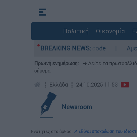
Πολιτική
Οικονομία
Ε
 Οι περιοχές σε red code
BREAKING NEWS:
Αμερικανικός συ
Πρωινή ενημέρωση:
➔ Δείτε τα πρωτοσέλι
σήμερα
┋
Ελλάδα
┋
24.10.2025 11:53
Newsroom
Ενότητες στο άρθρο:
📌 «Είναι υποχρέωση του ιδιοκ