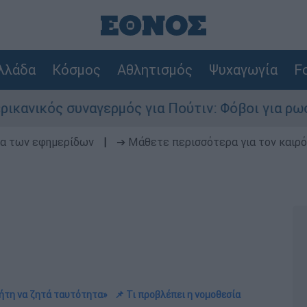
λλάδα
Κόσμος
Αθλητισμός
Ψυχαγωγία
Fo
ναγερμός για Πούτιν: Φόβοι για ρωσικό χτύπημ
δα των εφημερίδων
|
➔ Μάθετε περισσότερα για τον καιρό
τήτη να ζητά ταυτότητα»
📌 Τι προβλέπει η νομοθεσία