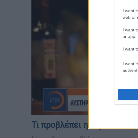
I want t
web or d
I want t
or app.
I want t
I want t
authenti
Τι προβλέπει η νομοθεσία