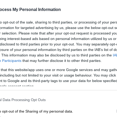
ης δημοσιότητας είναι
σοκαριστικά
, καθώς
ί για σχετικές παραβάσεις
ξεπερνούν τις
ocess My Personal Information
to opt-out of the sale, sharing to third parties, or processing of your per
formation for targeted advertising by us, please use the below opt-out s
r selection. Please note that after your opt-out request is processed y
eing interest-based ads based on personal information utilized by us or
disclosed to third parties prior to your opt-out. You may separately opt-
 16χρονης - Τι δείχνουν οι πρώτες
losure of your personal information by third parties on the IAB’s list of
. This information may also be disclosed by us to third parties on the
IA
 ερωτήματα
Participants
that may further disclose it to other third parties.
 that this website/app uses one or more Google services and may gath
including but not limited to your visit or usage behaviour. You may click 
 to Google and its third-party tags to use your data for below specifi
24/10) στο OPEN, η εκπρόσωπος Τύπου της
ogle consent section.
οκάλυψε το μέγεθος των ελέγχων:
μέσα σε
 προχωρήσει σε
24.000 ελέγχους
σε
l Data Processing Opt Outs
ιαπιστωθεί η εφαρμογή του νόμου.
o opt-out of the Sharing of my personal data.
κτήτη να ζητά ταυτότητα»