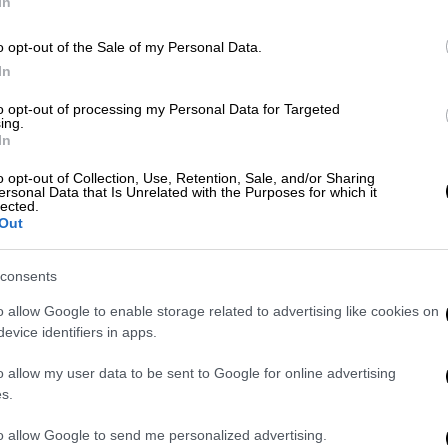
In
 βαραίνει
αποκλειστικά τους
ιδιοκτήτες
o opt-out of the Sale of my Personal Data.
In
 κάθε μαγαζιού να ζητά
ταυτότητα
, ώστε να
to opt-out of processing my Personal Data for Targeted
ing.
λικο άτομο. Το γνωρίζουν πολύ καλά»,
In
o opt-out of Collection, Use, Retention, Sale, and/or Sharing
ersonal Data that Is Unrelated with the Purposes for which it
Σ., από το «σαφάρι» των ελέγχων
έχουν
lected.
ίες
.
Out
ώσεις υπερβολικής χρήσης αλκοόλ που
consents
κολουθείται η
αυτόφωρη διαδικασία
. Όπου
o allow Google to enable storage related to advertising like cookies on
του καταστήματος, ενώ με το νέο
evice identifiers in apps.
κινδυνεύουν ακόμα και με οριστική
ίρησής τους.
o allow my user data to be sent to Google for online advertising
s.
to allow Google to send me personalized advertising.