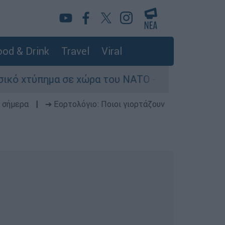
od & Drink
Travel
Viral
α σε χώρα του ΝΑΤΟ - Τα βασικά σενάρια έως το
 σήμερα
|
➔ Εορτολόγιο: Ποιοι γιορτάζουν