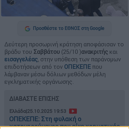
Προσθέστε το ΕΘΝΟΣ στη Google
Δεύτερη προσωρινή κράτηση αποφάσισαν το
βράδυ του
Σαββάτου
(25/10 )
ανακριτής
και
εισαγγελέας
, στην υπόθεση των παράνομων
επιδοτήσεων από τον
ΟΠΕΚΕΠΕ
που
λάμβαναν μέσω δόλιων μεθόδων μέλη
εγκληματικής οργάνωσης.
ΔΙΑΒΑΣΤΕ ΕΠΙΣΗΣ
Ελλάδα
|
25.10.2025 19:53
ΟΠΕΚΕΠΕ: Στη φυλακή ο
κατηγορούμενος που είχε χρηματικές