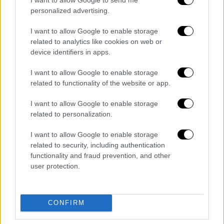
συγγενική σχέση με τον φερόμενο ως αρχηγό
personalized advertising.
της εγκληματικής οργάνωσης.
I want to allow Google to enable storage
Από χθες που ξεκίνησε η απολογητική
related to analytics like cookies on web or
device identifiers in apps.
διαδικασία για τους 37 κατηγορούμενους,
έχουν οδηγηθεί ενώπιον του ανακριτή για
I want to allow Google to enable storage
απολογία 23 κατηγορούμενοι εκ των οποίων
related to functionality of the website or app.
οι δύο προαναφερόμενοι θα οδηγηθούν στην
I want to allow Google to enable storage
φυλακή, ενώ οι υπόλοιποι αφέθηκαν
related to personalization.
ελεύθεροι με περιοριστικούς όρους. Αύριο
και την
Δευτέρα
αναμένεται να οδηγηθούν
I want to allow Google to enable storage
στα δικαστήρια της πρώην
Σχολής
related to security, including authentication
functionality and fraud prevention, and other
Ευελπίδων
οι υπόλοιποι εμπλεκόμενοι στην
user protection.
υπόθεση και οι φερόμενοι ως αρχηγοί του
κυκλώματος
CONFIRM