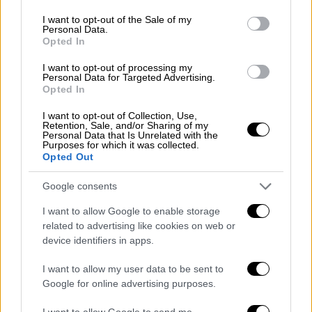
use your data for below specified purposes in below Google
consent section.
I want to opt-out of the Sale of my
Personal Data.
Opted In
I want to opt-out of processing my
Personal Data for Targeted Advertising.
Opted In
I want to opt-out of Collection, Use,
Retention, Sale, and/or Sharing of my
Personal Data that Is Unrelated with the
Purposes for which it was collected.
Ενώπιον του
ανακριτή
, αναμένονται πλέον οι
Opted Out
απολογίες άλλων δύο κατηγορούμενων από
την ομάδα που οδηγήθηκε σήμερα στα
Google consents
δικαστήρια.
I want to allow Google to enable storage
related to advertising like cookies on web or
Η πρώτη προφυλάκιση για τον
device identifiers in apps.
ΟΠΕΚΕΠΕ
I want to allow my user data to be sent to
Google for online advertising purposes.
Να σημειωθεί ότι νωρίτερα, κρίθηκε
προφυλακιστέος
ένας
κατηγορούμενος
με
I want to allow Google to send me