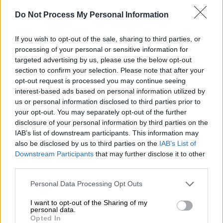
συναλλαγές με τον φερόμενο ως
Do Not Process My Personal Information
αρχηγό
If you wish to opt-out of the sale, sharing to third parties, or
processing of your personal or sensitive information for
targeted advertising by us, please use the below opt-out
Ο
Ευρωπαίος
ανακριτής
και η
Ευρωπαία
section to confirm your selection. Please note that after your
opt-out request is processed you may continue seeing
εισαγγελέας
έδειξαν τον δρόμο της φυλακής
interest-based ads based on personal information utilized by
σε
53χρονη
κατηγορούμενη
που
us or personal information disclosed to third parties prior to
απολογήθηκε ως μέλος της εγκληματικής
your opt-out. You may separately opt-out of the further
οργάνωσης. Η γυναίκα δήλωνε ως κύρια
disclosure of your personal information by third parties on the
δραστηριότητα το εμπόριο. Αντιμέτωπες με
IAB’s list of downstream participants. This information may
also be disclosed by us to third parties on the
IAB’s List of
κατηγορίες για την υπόθεση, είναι και οι
Downstream Participants
that may further disclose it to other
κόρες της προσωρινά κρατούμενης γυναίκας,
third parties.
οι οποίες έχουν απολογηθεί και έχουν
Please note that this website/app uses one or more Google
Personal Data Processing Opt Outs
αφεθεί ελεύθερες.
services and may gather and store information including but
not limited to your visit or usage behaviour. You may click to
I want to opt-out of the Sharing of my
personal data.
grant or deny consent to Google and its third-party tags to
Opted In