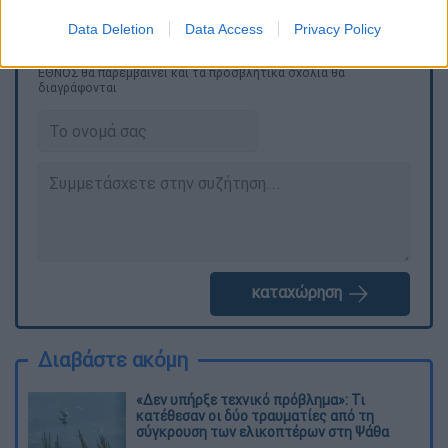
Data Deletion
Data Access
Privacy Policy
Τα σχολιά σας δημοσιεύονται άμεσα με δική σας ευθύνη. Το
ΕΘΝΟΣ θα παρεμβαίνει και τα προσβλητικά σχόλια θα
διαγράφονται
καταχώρηση
Διαβάστε ακόμη
«Δεν υπήρξε τεχνικό πρόβλημα»: Τι
κατέθεσαν οι δύο τραυματίες από τη
σύγκρουση των ελικοπτέρων στη Ψάθα