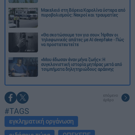
Μακελειό στη Βόρεια Καρολίνα ύστερα από
πυροβολισμούς: Νεκροί και τραυματίες
«Θα σκοτώσουμε τον γιο σου»: Ήρθαν οι
τηλεφωνικές απάτες με AI deepfake - Πώς
να προστατευτείτε
«Μου έδωσαν έναν μήνα ζωής»: Η
συγκλονιστική ιστορία μητέρας μετά από
τσιμπήματα δηλητηριώδους αράχνης
επόμενο
άρθρο
#TAGS
εγκληματική οργάνωση