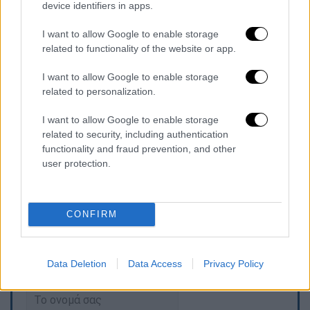
device identifiers in apps.
αστυνόμευση
I want to allow Google to enable storage
Κάτοικοι πολλών περιοχών της Αττικής
related to functionality of the website or app.
εκφράζουν δυσαρέσκεια για την ελλιπή
I want to allow Google to enable storage
αστυνόμευση αλλά και την καθυστέρηση με
related to personalization.
την οποία αντιμετωπίζονται διάφορα
περιστατικά. Όπως καταγγέλλουν, τα
I want to allow Google to enable storage
αστυνομικά τμήματα των περιοχών που ζουν
related to security, including authentication
functionality and fraud prevention, and other
είναι υποστελεχωμένα κι αυτό διευκολύνει
user protection.
όσους επιδεικνύουν παραβατικές
συμπεριφορές.
CONFIRM
Τα σχολιά σας δημοσιεύονται άμεσα με δική σας ευθύνη. Το
ΕΘΝΟΣ θα παρεμβαίνει και τα προσβλητικά σχόλια θα
Data Deletion
Data Access
Privacy Policy
διαγράφονται