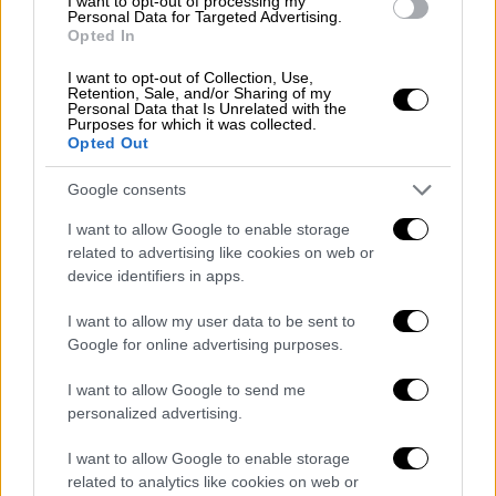
I want to opt-out of processing my
Personal Data for Targeted Advertising.
αρπάζουν μηχανή μέσα σε πέντε
Opted In
δευτερόλεπτα
με πολύ θράσος αφού πρώτα
ανοίγουν και γκαραζόπορτα, ενώ στη δε
I want to opt-out of Collection, Use,
Retention, Sale, and/or Sharing of my
δεύτερη, επίσης δύο άτομα με κουκούλες,
Personal Data that Is Unrelated with the
Purposes for which it was collected.
πλησιάζουν ένα γκρι αυτοκίνητο και μέσα σε
Opted Out
τρία λεπτά το έχουν αρπάξει.
Google consents
I want to allow Google to enable storage
related to advertising like cookies on web or
device identifiers in apps.
I want to allow my user data to be sent to
Google for online advertising purposes.
I want to allow Google to send me
personalized advertising.
I want to allow Google to enable storage
related to analytics like cookies on web or
Υποστελεχωμένα τμήματα, ελλιπής