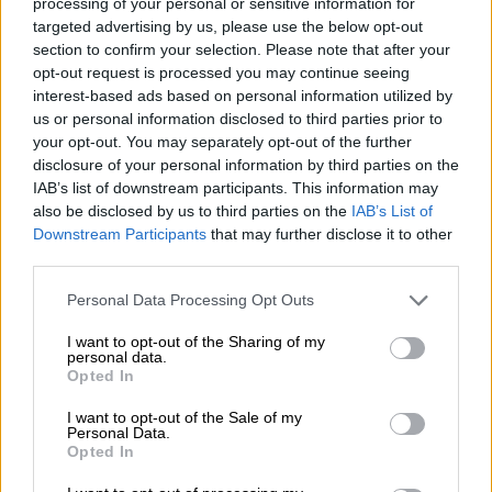
processing of your personal or sensitive information for
targeted advertising by us, please use the below opt-out
Ελλάδα
|
31.10.2025 08:40
section to confirm your selection. Please note that after your
Τροχαίο στη Θεσσαλονίκη:
opt-out request is processed you may continue seeing
Αυτοκίνητο αναποδογύρισε στη μέση
interest-based ads based on personal information utilized by
us or personal information disclosed to third parties prior to
του δρόμου - Δείτε βίντεο
your opt-out. You may separately opt-out of the further
disclosure of your personal information by third parties on the
Ελλάδα
|
31.10.2025 09:39
IAB’s list of downstream participants. This information may
also be disclosed by us to third parties on the
IAB’s List of
Έφοδος της ΕΛΑΣ στην κατάληψη
Downstream Participants
that may further disclose it to other
«Ευαγγελισμός» στο Ηράκλειο -
third parties.
Συλλήψεις έξι ατόμων για την
Please note that this website/app uses one or more Google
επίθεση στον Βορίδη
Personal Data Processing Opt Outs
services and may gather and store information including but
not limited to your visit or usage behaviour. You may click to
I want to opt-out of the Sharing of my
personal data.
grant or deny consent to Google and its third-party tags to
Opted In
use your data for below specified purposes in below Google
Χαρακτηριστικά είναι τα δύο παραδείγματα
consent section.
I want to opt-out of the Sale of my
Personal Data.
σε
Χαϊδάρι
και
Νέο Ηράκλειο
.
Opted In
Στη μεν πρώτη περίπτωση, δύο άτομα