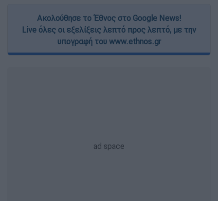
Ακολούθησε το Έθνος στο Google News!
Live όλες οι εξελίξεις λεπτό προς λεπτό, με την
υπογραφή του www.ethnos.gr