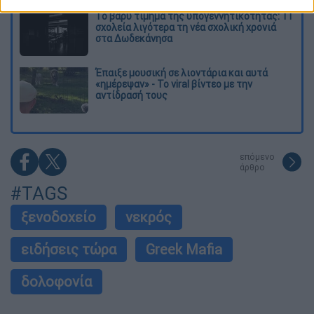
Το βαρύ τίμημα της υπογεννητικότητας: 11
σχολεία λιγότερα τη νέα σχολική χρονιά
στα Δωδεκάνησα
Έπαιξε μουσική σε λιοντάρια και αυτά
«ημέρεψαν» - Το viral βίντεο με την
αντίδρασή τους
επόμενο
άρθρο
#TAGS
ξενοδοχείο
νεκρός
ειδήσεις τώρα
Greek Mafia
δολοφονία