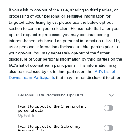
Φωτογραφία αρχείου: ΤΑΤΙΑΝΑ ΜΠΟΛΑΡΗ/EUROKINISSI
If you wish to opt-out of the sale, sharing to third parties, or
processing of your personal or sensitive information for
targeted advertising by us, please use the below opt-out
Προσθέστε το ΕΘΝΟΣ στη Google
section to confirm your selection. Please note that after your
opt-out request is processed you may continue seeing
interest-based ads based on personal information utilized by
Συναγερμός σήμανε το βράδυ του Σαββάτου
us or personal information disclosed to third parties prior to
(1/11) στην ΕΛΑΣ, καθώς βρέθηκε
νεκρός
σε
your opt-out. You may separately opt-out of the further
ξενοδοχείο κοντά στον Παρνασσό ο
Γιάννης
disclosure of your personal information by third parties on the
IAB’s list of downstream participants. This information may
Λάλας
, εμπλεκόμενος στη λεγόμενη
Greek
also be disclosed by us to third parties on the
IAB’s List of
Mafia
.
Downstream Participants
that may further disclose it to other
third parties.
O Γιάννης Λάλας είχε κατηγορηθεί μεταξύ
άλλων για τη δολοφονία του
Γιώργου
Please note that this website/app uses one or more Google
Personal Data Processing Opt Outs
services and may gather and store information including but
Καραϊβάζ
και είχε πρόσφατα αθωωθεί.
not limited to your visit or usage behaviour. You may click to
I want to opt-out of the Sharing of my
personal data.
grant or deny consent to Google and its third-party tags to
Opted In
use your data for below specified purposes in below Google
ΔΙΑΒΑΣΤΕ ΕΠΙΣΗΣ
consent section.
I want to opt-out of the Sale of my
Personal Data.