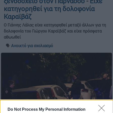
ξενοδοχείο στον Παρνασσό - Είχε
κατηγορηθεί για τη δολοφονία
Καραϊβάζ
O Γιάννης Λάλας είχε κατηγορηθεί μεταξύ άλλων για τη
δολοφονία του Γιώργου Καραϊβάζ και είχε πρόσφατα
αθωωθεί
🗣️
Ανοικτό για σχολιασμό
Do Not Process My Personal Information