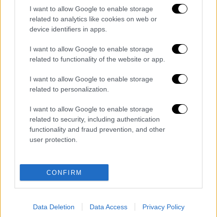
I want to allow Google to enable storage
related to analytics like cookies on web or
device identifiers in apps.
I want to allow Google to enable storage
related to functionality of the website or app.
I want to allow Google to enable storage
related to personalization.
καταχώρηση
I want to allow Google to enable storage
related to security, including authentication
Διαβάστε ακόμη
functionality and fraud prevention, and other
user protection.
Η «ακτινογραφία» της καταστροφής από
τις φωτιές στη Δυτική Αττική - Οι
εκτάσεις που κάηκαν και η επόμενη μέρα
του δάσους
CONFIRM
«Κλειδί» η ιατροδικαστική για τον 90χρονο
που έκρυβε ο γιος του στον καταψύκτη -
«Τον αγαπούσε παθολογικά»
Data Deletion
Data Access
Privacy Policy