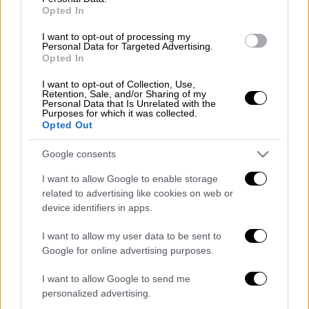
Ελλάδα
|
01.11.2025 22:12
Opted In
Βεντέτα στα Βορίζια:
I want to opt-out of processing my
Ανθρωποκυνηγητό για τους δράστες -
Personal Data for Targeted Advertising.
Τα όπλα που «εξαφανίστηκαν» και ο
Opted In
προβληματισμός της ΕΛΑΣ
I want to opt-out of Collection, Use,
Retention, Sale, and/or Sharing of my
Personal Data that Is Unrelated with the
Purposes for which it was collected.
Opted Out
Ο χώρος αποκλείστηκε από αστυνομικές
Google consents
δυνάμεις, που διενεργούν έρευνα για τους
δράστες.
I want to allow Google to enable storage
related to advertising like cookies on web or
Κοντά στο ξενοδοχείο βρέθηκε
καμένο
device identifiers in apps.
όχημα
και εξετάζεται αν είναι των δραστών.
I want to allow my user data to be sent to
Google for online advertising purposes.
I want to allow Google to send me
Τα σχολιά σας δημοσιεύονται άμεσα με δική σας ευθύνη. Το
personalized advertising.
ΕΘΝΟΣ θα παρεμβαίνει και τα προσβλητικά σχόλια θα
διαγράφονται