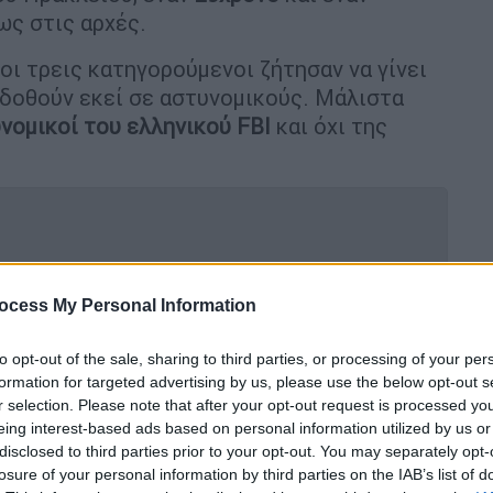
ς στις αρχές.
, oι τρεις κατηγορούμενοι ζήτησαν να γίνει
αδοθούν εκεί σε αστυνομικούς. Μάλιστα
νομικοί του ελληνικού FBI
και όχι της
η του ιερέα στην κηδεία της 56χρονης
ocess My Personal Information
τος - «Λεβεντιά δεν είναι να
to opt-out of the sale, sharing to third parties, or processing of your per
formation for targeted advertising by us, please use the below opt-out s
r selection. Please note that after your opt-out request is processed y
eing interest-based ads based on personal information utilized by us or
disclosed to third parties prior to your opt-out. You may separately opt-
ικοί του ελληνικού FBI
είχαν εντοπίσει το
losure of your personal information by third parties on the IAB’s list of
τρία αδέρφια ήδη από το βράδυ της