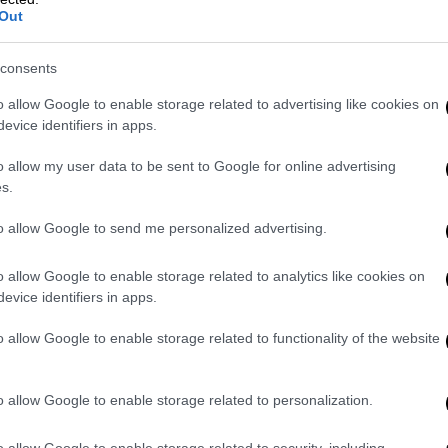
Out
είο το οποίο είχε υποδείξει η έρευνα των
consents
ύν εκεί το βράδυ της Δευτέρας οι
o allow Google to enable storage related to advertising like cookies on
evice identifiers in apps.
ντιλαμβανόμενοι και οι ίδιοι ότι οι
o allow my user data to be sent to Google for online advertising
s.
λφια είχαν φύγει
οπλισμένα από το χωριό
to allow Google to send me personalized advertising.
ναζητά και τα
όπλα
προκειμένου να
κά εμπλεκόμενοι στην ανταλλαγή των
o allow Google to enable storage related to analytics like cookies on
evice identifiers in apps.
 έρευνες για τον εντοπισμό του δράστη ή
o allow Google to enable storage related to functionality of the website
εκρηκτικό μηχανισμό
στο υπό κατασκευή
ή να μετατραπεί το χωριό σε εμπόλεμη
o allow Google to enable storage related to personalization.
o allow Google to enable storage related to security, including