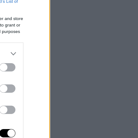
B’s List of
er and store
to grant or
ed purposes