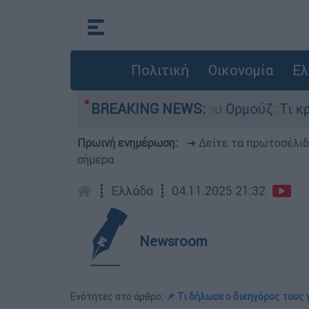
Πολιτική
Οικονομία
Ελ
 μάχη για τα Στενά του Ορμούζ: Τι κρύβεται πίσ
BREAKING NEWS:
Πρωινή ενημέρωση:
➔ Δείτε τα πρωτοσέλι
σήμερα
┋
Ελλάδα
┋
04.11.2025 21:32
Newsroom
Ενότητες στο άρθρο:
📌 Τι δήλωσε ο δικηγόρος τους 