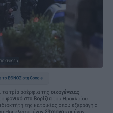
ROKINISSI)
 το ΕΘΝΟΣ στη Google
ι τα τρία αδέρφια της
οικογένειας
το
φονικό στα Βορίζια
του Ηρακλείου
 ιδιοκτήτη της κατοικίας όπου εξερράγη ο
ου Ηρακλείου, έναν
29χρονο
και έναν