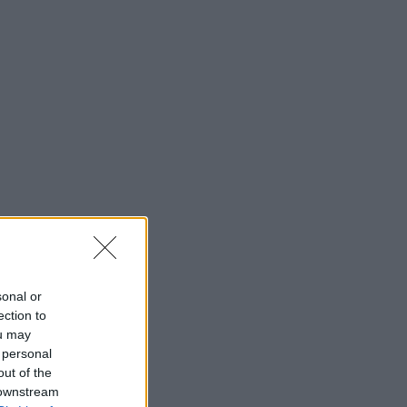
sonal or
ection to
ou may
 personal
out of the
 downstream