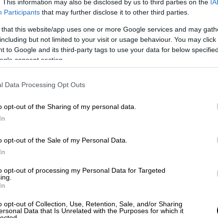
. This information may also be disclosed by us to third parties on the
IA
Participants
that may further disclose it to other third parties.
 that this website/app uses one or more Google services and may gath
including but not limited to your visit or usage behaviour. You may click 
 to Google and its third-party tags to use your data for below specifi
ogle consent section.
l Data Processing Opt Outs
o opt-out of the Sharing of my personal data.
In
video
o opt-out of the Sale of my Personal Data.
In
to opt-out of processing my Personal Data for Targeted
ing.
In
o opt-out of Collection, Use, Retention, Sale, and/or Sharing
ersonal Data that Is Unrelated with the Purposes for which it
lected.