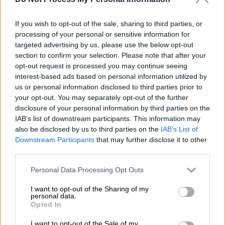
Ανατολική Μεσόγειο και επισήμανε ότι ενώ
η μεγάλη κοινωνική πλειοψηφία προσπαθεί
If you wish to opt-out of the sale, sharing to third parties, or
να επουλώσει τα τραύματα και να βρει δρόμο
processing of your personal or sensitive information for
με ασφάλεια, «εμφανίζονται παραβατικές και
targeted advertising by us, please use the below opt-out
αντικοινωνικές συμπεριφορές,
section to confirm your selection. Please note that after your
opt-out request is processed you may continue seeing
εγκληματικές ομάδες που λεηλατούν,
interest-based ads based on personal information utilized by
νταήδες που νομίζουν ότι είναι πάνω από
us or personal information disclosed to third parties prior to
τους νόμους, και ποντικοί στα κρατικά
your opt-out. You may separately opt-out of the further
ταμεία που κλέβουν τον δίκαιο κόπο των
disclosure of your personal information by third parties on the
IAB’s list of downstream participants. This information may
πολιτών».
also be disclosed by us to third parties on the
IAB’s List of
Downstream Participants
that may further disclose it to other
Τα μέτρα για να μπει «φρένο» στην
third parties.
παράνομη οπλοκατοχή
Please note that this website/app uses one or more Google
Personal Data Processing Opt Outs
Μεταξύ άλλων, ο υπουργός ανακοίνωσε τις
services and may gather and store information including but
not limited to your visit or usage behaviour. You may click to
I want to opt-out of the Sharing of my
εξής
παρεμβάσεις
:
personal data.
grant or deny consent to Google and its third-party tags to
Opted In
use your data for below specified purposes in below Google
Κακουργηματική ποινή για παράνομη
consent section.
I want to opt-out of the Sale of my