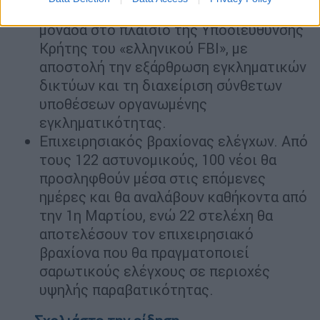
Δραστηριοτήτων. Δημιουργείται νέα
μονάδα στο πλαίσιο της Υποδιεύθυνσης
Κρήτης του «ελληνικού FBI», με
αποστολή την εξάρθρωση εγκληματικών
δικτύων και τη διαχείριση σύνθετων
υποθέσεων οργανωμένης
εγκληματικότητας.
Επιχειρησιακός βραχίονας ελέγχων. Από
τους 122 αστυνομικούς, 100 νέοι θα
προσληφθούν μέσα στις επόμενες
ημέρες και θα αναλάβουν καθήκοντα από
την 1η Μαρτίου, ενώ 22 στελέχη θα
αποτελέσουν τον επιχειρησιακό
βραχίονα που θα πραγματοποιεί
σαρωτικούς ελέγχους σε περιοχές
υψηλής παραβατικότητας.