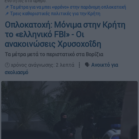
Ενότητες στο άρθρο:
📌 Τα μέτρα για να μπει «φρένο» στην παράνομη οπλοκατοχή
📌 Τρεις καθοριστικές πολιτικές για την Κρήτη
Οπλοκατοχή: Μόνιμα στην Κρήτη
το «ελληνικό FBI» - Οι
ανακοινώσεις Χρυσοχοΐδη
Τα μέτρα μετά το περιστατικό στα Βορίζια
🕛 χρόνος ανάγνωσης: 2 λεπτά ┋ 🗣️
Ανοικτό για
σχολιασμό