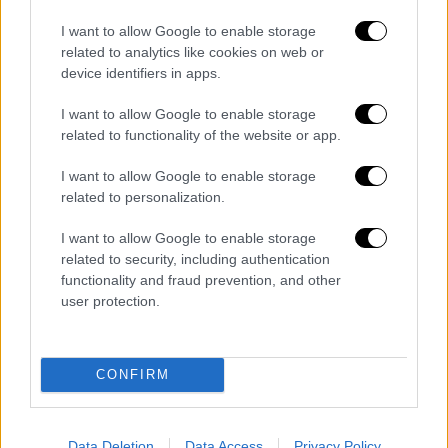
πανηγύρια και γάμους η απαγόρευση
I want to allow Google to enable storage
οπλοχρησίας
related to analytics like cookies on web or
device identifiers in apps.
Τρεις καθοριστικές πολιτικές για την
Κρήτη
I want to allow Google to enable storage
related to functionality of the website or app.
Ο υπουργός Προστασίας του Πολίτη
I want to allow Google to enable storage
παρουσίασε τρεις καθοριστικές πολιτικές
related to personalization.
παρεμβάσεις που αλλάζουν τα δεδομένα
στην αστυνόμευση του νησιού.
I want to allow Google to enable storage
related to security, including authentication
Αναβάθμιση του Τμήματος
functionality and fraud prevention, and other
user protection.
Αντιμετώπισης Οργανωμένου
Εγκλήματος Κρήτης. Η υπηρεσία
ενισχύεται με 122 αστυνομικούς,
CONFIRM
αποκτώντας αυξημένες επιχειρησιακές
δυνατότητες.
Ίδρυση ειδικού Τμήματος Εγκληματικών
Data Deletion
Data Access
Privacy Policy