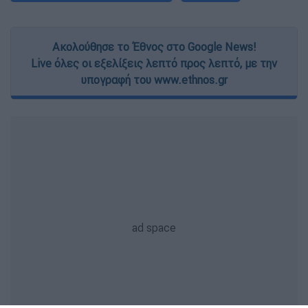
Ακολούθησε το Έθνος στο Google News!
Live όλες οι εξελίξεις λεπτό προς λεπτό, με την
υπογραφή του www.ethnos.gr