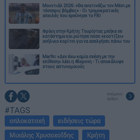
Μουντιάλ 2026: «Θα ανατινάξω τον Μέσι με
τέσσερις βόμβες» - Οι τρομοκρατικές
απειλές που ερεύνησε το FBI
Φρίκη στην Κρήτη: Τουρίστας μπήκε σε
κατάστημα και ρώτησε πόσο «κοστίζει»
ανήλικο κορίτσι για να ασελγήσει πάνω του
Marfin: «Δεν έχω καμία σχέση με την
επίθεση» λέει η 46χρονη - Τι αποκάλυψε
στους αστυνομικούς
επόμενο
άρθρο
#TAGS
οπλοκατοχή
ειδήσεις τώρα
Μιχάλης Χρυσοχοΐδης
Κρήτη