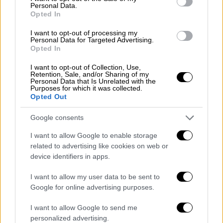
οπλοκατοχή (πιστόλια και περίστροφα)
Personal Data.
Κακουργηματική ποινή για υποτροπή του
Opted In
δράστη εντός δεκαετίας, χωρίς
I want to opt-out of processing my
μετατροπή και χωρίς αναστέλλουσα
Personal Data for Targeted Advertising.
Opted In
δύναμη η έφεση
Πρόβλεψη επιβαρυντικών περιστάσεων
I want to opt-out of Collection, Use,
Retention, Sale, and/or Sharing of my
(για χρήση όπλων σε ζωοκλοπή και
Personal Data that Is Unrelated with the
Purposes for which it was collected.
εκβίαση)
Opted Out
Δυνατότητα τον εισαγγελέα να
λαμβάνονται μετρά προληπτικού και
Google consents
αποτρεπτικού χαρακτήρα
I want to allow Google to enable storage
Θα επανεξεταστεί το πλαίσιο έκδοσης
related to advertising like cookies on web or
και όλες οι δοθείσες άδειες
device identifiers in apps.
σκοποβολής
I want to allow my user data to be sent to
Ειδική διάταξη για μη επιβολή ποινής
Google for online advertising purposes.
για όποιον παραδίδει εκούσια τον
οπλισμό του
I want to allow Google to send me
personalized advertising.
Επεκτείνεται σε εκδηλώσεις όπως