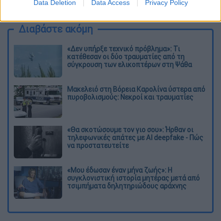
synday.jpg
Data Deletion
Data Access
Privacy Policy
Διαβάστε ακόμη
«Δεν υπήρξε τεχνικό πρόβλημα»: Τι
κατέθεσαν οι δύο τραυματίες από τη
σύγκρουση των ελικοπτέρων στη Ψάθα
Μακελειό στη Βόρεια Καρολίνα ύστερα από
πυροβολισμούς: Νεκροί και τραυματίες
«Θα σκοτώσουμε τον γιο σου»: Ήρθαν οι
τηλεφωνικές απάτες με AI deepfake - Πώς
να προστατευτείτε
«Μου έδωσαν έναν μήνα ζωής»: Η
συγκλονιστική ιστορία μητέρας μετά από
τσιμπήματα δηλητηριώδους αράχνης