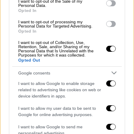
I want to opt-out of the Sale of my
Personal Data.
δικαστήρια και για τα... φροντιστήρια
Opted In
αγγλικών
Γιώργος Σταθάκης: Δεν αυξάνονται τα
I want to opt-out of processing my
Personal Data for Targeted Advertising.
τιμολόγια της ΔΕΗ
Opted In
Γιάννης Κεφαλογιάννης: Εμείς δεν
I want to opt-out of Collection, Use,
έχουμε δόγμα Πολάκη
Retention, Sale, and/or Sharing of my
Personal Data that Is Unrelated with the
Νίκος Ανδρουλάκης: Είναι κοροϊδία οι
Purposes for which it was collected.
Opted Out
10.000 προσλήψεις
Google consents
ΕΔΩ οι δύο μεγάλες προσφορές στην έκδοση
των 4,25
I want to allow Google to enable storage
related to advertising like cookies on web or
device identifiers in apps.
I want to allow my user data to be sent to
Google for online advertising purposes.
I want to allow Google to send me
personalized advertising.