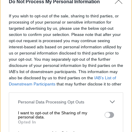
Do Not Process My Personal Information
If you wish to opt-out of the sale, sharing to third parties, or
processing of your personal or sensitive information for
targeted advertising by us, please use the below opt-out
section to confirm your selection. Please note that after your
Προσθέστε το ΕΘΝΟΣ στη Google
opt-out request is processed you may continue seeing
interest-based ads based on personal information utilized by
us or personal information disclosed to third parties prior to
Οι ηλεκτρονικές αιτήσεις για τα
your opt-out. You may separately opt-out of the further
αναδρομικά σε 11 βήματα
disclosure of your personal information by third parties on the
Φάκελος «Εκκλησία»: Οι δύσκολες
IAB’s list of downstream participants. This information may
σχέσεις με το Κράτος και ο χάρτης της
also be disclosed by us to third parties on the
IAB’s List of
Downstream Participants
that may further disclose it to other
περιουσίας
third parties.
Μονομαχία στο τραπεζικό Ελ Πάσο
Οδοιπορικό σε Μάτι-Μάνδρα: Βρέχει και
Please note that this website/app uses one or more Google
Personal Data Processing Opt Outs
services and may gather and store information including but
πεταγόμαστε από τα κρεβάτια μας
not limited to your visit or usage behaviour. You may click to
I want to opt-out of the Sharing of my
Ντοκουμέντο - Υπόθεση Μακρή:
personal data.
grant or deny consent to Google and its third-party tags to
Opted In
Δευτερόλεπτα πριν τη δολοφονία
use your data for below specified purposes in below Google
Βαρδινογιάννης - Αλιμόνου: Στα
consent section.