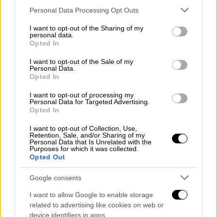
ΔΙΑΒΑΣΤΕ ΕΠΙΣΗΣ
Please note that this website/app uses one or more Google
Personal Data Processing Opt Outs
services and may gather and store information including but
Ελλάδα
|
12.11.2025 08:14
not limited to your visit or usage behaviour. You may click to
I want to opt-out of the Sharing of my
Πώς έγινε το δυστύχημα με τον
personal data.
grant or deny consent to Google and its third-party tags to
Opted In
3χρονο στην Αχαΐα - Για 40 λεπτά οι
use your data for below specified purposes in below Google
γιατροί έδιναν μάχη να τον
consent section.
I want to opt-out of the Sale of my
Personal Data.
επαναφέρουν
Opted In
I want to opt-out of processing my
Personal Data for Targeted Advertising.
Opted In
Μαρτυρία για διαπληκτισμό με έναν
I want to opt-out of Collection, Use,
άνδρα
Retention, Sale, and/or Sharing of my
Personal Data that Is Unrelated with the
Purposes for which it was collected.
Σύμφωνα με πληροφορίες, εξετάζεται
Opted Out
μαρτυρία βάσει της οποίας υπάρχει το
ενδεχόμενο να διαπληκτίστηκε με έναν
Google consents
άνδρα που ίσως να εμπλέκεται στην πτώση
I want to allow Google to enable storage
του στο κενό, κάτι που η
ΕΛ.ΑΣ.
διερευνά.
related to advertising like cookies on web or
device identifiers in apps.