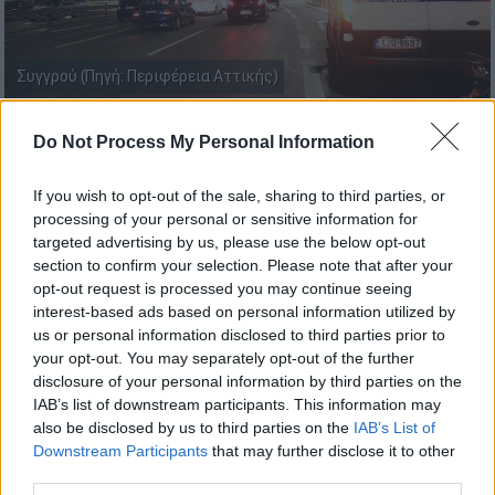
Συγγρού (Πηγή: Περιφέρεια Αττικής)
Do Not Process My Personal Information
Προσθέστε το ΕΘΝΟΣ στη Google
If you wish to opt-out of the sale, sharing to third parties, or
Πέπλο μυστηρίου καλύπτει τον
θάνατο
ενός
processing of your personal or sensitive information for
26χρονου
φοιτητή από τη
Λάρισα
, ο οποίος
targeted advertising by us, please use the below opt-out
έπεσε από την
πεζογέφυρα
στη διάβαση της
section to confirm your selection. Please note that after your
opt-out request is processed you may continue seeing
Συγγρού
με τη
Δαβάκη
, στην
Αθήνα
.
interest-based ads based on personal information utilized by
us or personal information disclosed to third parties prior to
Η
αστυνομία
αναζητά βιντεοληπτικό υλικό
your opt-out. You may separately opt-out of the further
προκειμένου να ρίξει «φως» στην υπόθεση.
disclosure of your personal information by third parties on the
Μεταφέρθηκε χωρίς τις αισθήσεις του στο
IAB’s list of downstream participants. This information may
νοσοκομείο «
Ευαγγελισμός»
.
also be disclosed by us to third parties on the
IAB’s List of
Downstream Participants
that may further disclose it to other
third parties.