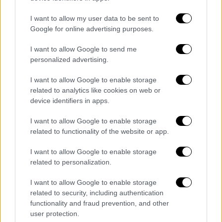
Οι γονείς του φοιτητή από τη
Λάρισα
,
I want to allow my user data to be sent to
σύμφωνα με το onlarissa.gr, κλήθηκαν από
Google for online advertising purposes.
την Αστυνομία στην Αθήνα για κατάθεση.
Τραγική ειρωνεία, ο
Λαρισαίος
φοιτητής σε
I want to allow Google to send me
λίγες ημέρες θα ορκιζόταν για να λάβει το
personalized advertising.
πτυχίο
του από την σχολή στην οποία
I want to allow Google to enable storage
φοιτούσε.
related to analytics like cookies on web or
device identifiers in apps.
I want to allow Google to enable storage
Τα σχολιά σας δημοσιεύονται άμεσα με δική σας ευθύνη. Το
related to functionality of the website or app.
ΕΘΝΟΣ θα παρεμβαίνει και τα προσβλητικά σχόλια θα
διαγράφονται
I want to allow Google to enable storage
related to personalization.
I want to allow Google to enable storage
related to security, including authentication
functionality and fraud prevention, and other
user protection.