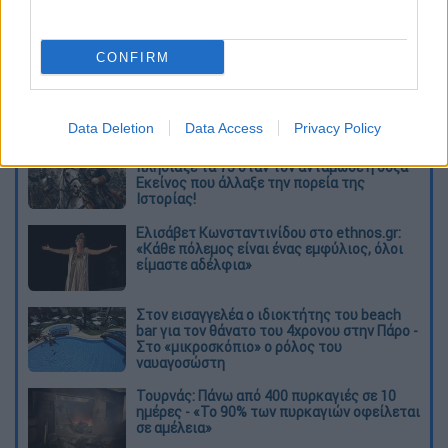
καταχώρηση
CONFIRM
Διαβάστε ακόμη
Data Deletion
Data Access
Privacy Policy
O στρατηγός ήταν σχιζοφρενής, εμμονικός,
πλησίαζε τα 75 όταν τον αντάμωσε η δόξα –
Εκείνος που άλλαξε την πορεία της
Ιστορίας!
Ελισάβετ Κωνσταντινίδου στο ethnos.gr:
«Κάθε πόλεμος είναι ένας εμφύλιος, όλοι
είμαστε αδέλφια»
Στον εισαγγελέα ο ιδιοκτήτης του beach
bar για τον θάνατο του 4χρονου στην Πάρο -
Στο «μικροσκόπιο» ο ρόλος του
ναυαγοσώστη
Τουρνάς: Πάνω από 400 πυρκαγιές σε 10
ημέρες - «Το 90% των πυρκαγιών οφείλεται
σε αμέλεια»