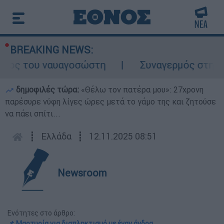
BREAKING NEWS:
λος του ναυαγοσώστη
Συναγερμός στην Κάρ
δημοφιλές τώρα:
«Θέλω τον πατέρα μου»: 27χρονη
παρέσυρε νύφη λίγες ώρες μετά το γάμο της και ζητούσε
να πάει σπίτι...
┋
Ελλάδα
┋
12.11.2025 08:51
Newsroom
Ενότητες στο άρθρο:
📌 Μαρτυρία για διαπληκτισμό με έναν άνδρα