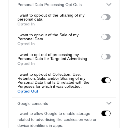
εδώ ότι είναι χτυπημένη. Το αριστερό πόδι
Please note that this website/app uses one or more Google
Personal Data Processing Opt Outs
κάτω είναι πατημένη, μαυρισμένο.
services and may gather and store information including but
Πιρουέτες έκανε η γιαγιά κι έπεσε;».
not limited to your visit or usage behaviour. You may click to
I want to opt-out of the Sharing of my
personal data.
grant or deny consent to Google and its third-party tags to
Opted In
Ο εγγονός αντίκρισε τη γιαγιά του με
use your data for below specified purposes in below Google
consent section.
μελανιές, σπασμένα πλευρά και χαμηλό
I want to opt-out of the Sale of my
Personal Data.
οξυγόνο. «Γυρνάει ο γιατρός και μου λέει ότι
Opted In
η γιαγιά
έχει παραπάνω από 5 – 6 σπασμένα
I want to opt-out of processing my
πλευρά
. Λέω ορίστε; Αυτό δημιούργησε μία
Personal Data for Targeted Advertising.
Opted In
θλάση στον πνεύμονα, δημιούργησε
πρόβλημα στην αναπνοή, το πόδι ήταν
I want to opt-out of Collection, Use,
Retention, Sale, and/or Sharing of my
σπασμένο και έτσι μπήκαμε στην
Personal Data that Is Unrelated with the
πανεπιστημιακή κλινική όπου η γιαγιά
Purposes for which it was collected.
Opted Out
άντεξε εκεί έναν ολόκληρο μήνα».
Google consents
I want to allow Google to enable storage
related to advertising like cookies on web or
device identifiers in apps.