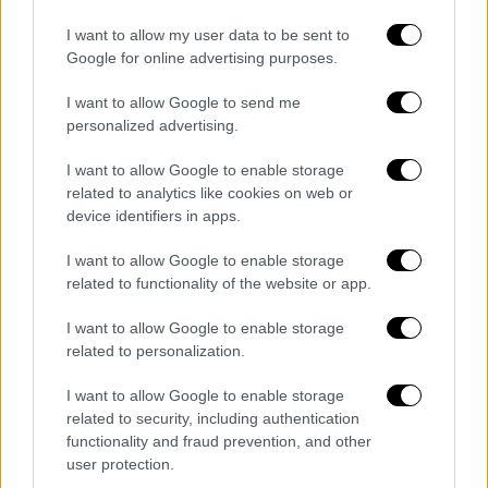
I want to allow my user data to be sent to
Google for online advertising purposes.
I want to allow Google to send me
personalized advertising.
I want to allow Google to enable storage
Η υγεία της έχει επιδεινωθεί
related to analytics like cookies on web or
device identifiers in apps.
ανεπανόρθωτα
I want to allow Google to enable storage
Οι
συγγενείς απομάκρυναν την 89χρονη
όταν
related to functionality of the website or app.
αντιλήφθηκαν την κρισιμότητα της
κατάστασης, αλλά σύμφωνα με τους
I want to allow Google to enable storage
γιατρούς, η υγεία της είχε ήδη επιδεινωθεί
related to personalization.
ανεπανόρθωτα.
I want to allow Google to enable storage
related to security, including authentication
Οικογενειακή φίλη κατήγγειλε τις άθλιες
functionality and fraud prevention, and other
συνθήκες: «Το στρώμα ήταν έξω στο
user protection.
μπαλκόνι και κοιμόταν σε ένα βρόμικο με