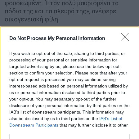
φουσκωμένη. Ήταν πολύ μαυρισμένα τα
πόδια της και τα πλευρά της», ανέφερε
οικογενειακή φίλη.
Οι υπεύθυνοι του κέντρου ισχυρίστηκαν
Do Not Process My Personal Information
στον εγγονό ότι η ηλικιωμένη έπεσε και
χτύπησε.
Όμως, οι γιατροί που εξέτασαν την
If you wish to opt-out of the sale, sharing to third parties, or
κυρία Μαρία τον διαβεβαίωσαν πως η
processing of your personal or sensitive information for
ηλικιωμένη ήταν βάναυσα κακοποιημένη.
targeted advertising by us, please use the below opt-out
section to confirm your selection. Please note that after your
«Καταντήσαμε να βλέπουμε τη γιαγιά
opt-out request is processed you may continue seeing
ετοιμοθάνατη»
interest-based ads based on personal information utilized by
us or personal information disclosed to third parties prior to
Ο εγγονός κατήγγειλε: «Καταντήσαμε να
your opt-out. You may separately opt-out of the further
disclosure of your personal information by third parties on the
βλέπουμε τη γιαγιά ετοιμοθάνατη,
IAB’s list of downstream participants. This information may
τουμπανιασμένη, με 87 οξυγόνο και λέω
also be disclosed by us to third parties on the
IAB’s List of
γιατί δεν έχω ενημερωθεί.
Λέει ‘η γιαγιά
Downstream Participants
that may further disclose it to other
έπεσε’. Λέω ‘πώς έπεσε’;
Βλέπετε τη γιαγιά
third parties.