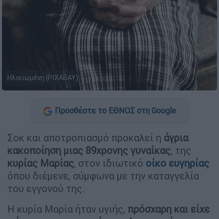
Ηλικιωμένη (PIXABAY)
Προσθέστε το ΕΘΝΟΣ στη Google
Σοκ και αποτροπιασμό προκαλεί η
άγρια
κακοποίηση μιας 89χρονης γυναίκ
ας
, της
κυρίας Μαρί
ας
, στον ιδιωτικό
οίκο ευγηρίας
όπου διέμενε, σύμφωνα με την καταγγελία
του εγγονού της.
Η κυρία Μαρία ήταν υγιής,
π
ρόσχαρη και είχε