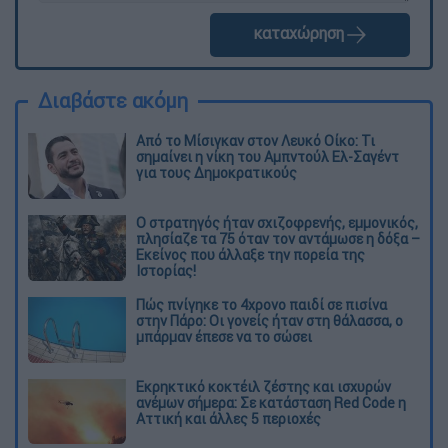
καταχώρηση
Διαβάστε ακόμη
Από το Μίσιγκαν στον Λευκό Οίκο: Τι
σημαίνει η νίκη του Αμπντούλ Ελ-Σαγέντ
για τους Δημοκρατικούς
O στρατηγός ήταν σχιζοφρενής, εμμονικός,
πλησίαζε τα 75 όταν τον αντάμωσε η δόξα –
Εκείνος που άλλαξε την πορεία της
Ιστορίας!
Πώς πνίγηκε το 4χρονο παιδί σε πισίνα
στην Πάρο: Οι γονείς ήταν στη θάλασσα, ο
μπάρμαν έπεσε να το σώσει
Εκρηκτικό κοκτέιλ ζέστης και ισχυρών
ανέμων σήμερα: Σε κατάσταση Red Code η
Αττική και άλλες 5 περιοχές