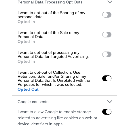
Please note that this website/app uses one or more Google
Personal Data Processing Opt Outs
services and may gather and store information including but
not limited to your visit or usage behaviour. You may click to
I want to opt-out of the Sharing of my
personal data.
grant or deny consent to Google and its third-party tags to
Opted In
use your data for below specified purposes in below Google
consent section.
I want to opt-out of the Sale of my
Personal Data.
Opted In
Στα... βήματα των εκτελεστών
I want to opt-out of processing my
Personal Data for Targeted Advertising.
Η Αστυνομία γνωρίζει ότι το πρωί που έγινε
Opted In
η δολοφονία έφυγαν από του
Γκύζη
τα
I want to opt-out of Collection, Use,
τέσσερα άτομα με τρία αυτοκίνητα, έφτασαν
Retention, Sale, and/or Sharing of my
στην Αράχωβα και λίγο αργότερα
Personal Data that Is Unrelated with the
Purposes for which it was collected.
κατευθύνθηκαν στην απομονωμένη βίλα την
Opted Out
οποία είχε νοικιάσει ο
Λάλας
.
Google consents
Η έρευνα έχει δείξει ότι πυροβόλησαν δύο
I want to allow Google to enable storage
Καλάσνικοφ, όμως αυτό που
σκότωσε
τον
related to advertising like cookies on web or
Λάλα
το κρατούσε ένας 37χρονος, ο οποίος
device identifiers in apps.