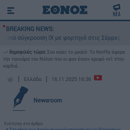
BREAKING NEWS:
ό σύγκρουση ΙΧ με φορτηγό στις Σέρρες
Μ
δημοφιλές τώρα:
Σου καίει το μυαλό: Το Netflix έφερε
την ταινιάρα του Νόλαν που οι φαν έχουν κρυφό νο1 στην
καρδιά...
┋
Ελλάδα
┋
16.11.2025 16:36
Newsroom
Ενότητες στο άρθρο:
📌 Στα χέρια των Αρχών συμμορία επαγγελματιών δολοφόνων