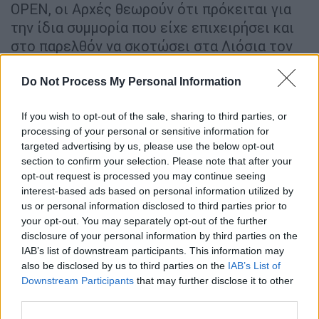
OPEN, οι Αρχές θεωρούν ότι πρόκειται για
την ίδια συμμορία που είχε επιχειρήσει και
στο παρελθόν να σκοτώσει στα Λιόσια τον
Γιάννη Λάλα με το θύμα τότε να σώζεται την
τελευταία στιγμή από τις ριπές του
Do Not Process My Personal Information
καλάσνικοφ
.
If you wish to opt-out of the sale, sharing to third parties, or
Παράλληλα, οι
Αρχές
προσπαθούν να
processing of your personal or sensitive information for
targeted advertising by us, please use the below opt-out
διαπιστώσουν ποιος ήταν αυτός που για
section to confirm your selection. Please note that after your
δεκάδες χιλιάδες ευρώ υπέγραψε το
opt-out request is processed you may continue seeing
συμβόλαιο
θανάτου
. Η συγκεκριμένη πάντως
interest-based ads based on personal information utilized by
συμμορία είχε αρχηγό, υπαρχηγό και δύο
us or personal information disclosed to third parties prior to
άτομα που είχαν υποστηρικτικό ρόλο.
your opt-out. You may separately opt-out of the further
disclosure of your personal information by third parties on the
IAB’s list of downstream participants. This information may
also be disclosed by us to third parties on the
IAB’s List of
Downstream Participants
that may further disclose it to other
third parties.