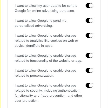
είναι γνωστός στις
Αρχές
για την εμπλοκή
I want to allow my user data to be sent to
του σε υπόθεση απαγωγής, ληστείες,
Google for online advertising purposes.
απόπειρα ανθρωποκτονίας στο
Παγκράτι
,
καθώς επίσης και για συμπλοκή με
I want to allow Google to send me
πυροβολισμούς εναντίον αστυνομικών.
personalized advertising.
Το «βιογραφικό» των συλληφθέντων
I want to allow Google to enable storage
related to analytics like cookies on web or
device identifiers in apps.
Ένας
21χρονος
και ένας
22χρονος
συμπεριλαμβάνονται ανάμεσα στους 4 που
I want to allow Google to enable storage
συνελήφθησαν για την
δολοφονία
Λάλα
στη
related to functionality of the website or app.
Βοιωτια
στις αρχες του μήνα.
I want to allow Google to enable storage
Σύμφωνα με πληροφορίες του
ethnos.gr,
οι
related to personalization.
δυο νεαροί εμφανίζονται για πρώτη φορά
I want to allow Google to enable storage
στα ραντάρ των διωκτικών Αρχών και δεν
related to security, including authentication
έχουν απασχολήσει ξανά στο παρελθόν για
functionality and fraud prevention, and other
παρόμοια αδικήματα. Αυτό που απασχολεί
user protection.
τους αξιωματικους τη
ς
ΕΛ.ΑΣ.
που ερευνούν