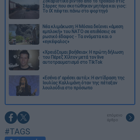
Σοκαριστικό βίντεο από το τροχαίο στις
Σέρρες που σκοτώθηκαν μητέρα και γιος:
Το ΙΧ πέφτει πάνω στο φορτηγό
Νέα κλιμάκωση: Η Μόσχα δείχνει «άμεση
εμπλοκή» του ΝΑΤΟ σε επιθέσεις σε
ρωσικό έδαφος - Τα ονόματα και ο
«εγκέφαλος»
«Χρειάζομαι βοήθεια»: Η πρώτη δήλωση
του Πέρεζ Χίλτον μετά τον live
αυτοτραυματισμό στο TikTok
«Εσένα σ’ αρέσει αυτό;»: Η αντίδραση της
Ιουλίας Καλλιμάνη όταν της πέταξαν
λουλούδια στο πρόσωπο
επόμενο
άρθρο
#TAGS