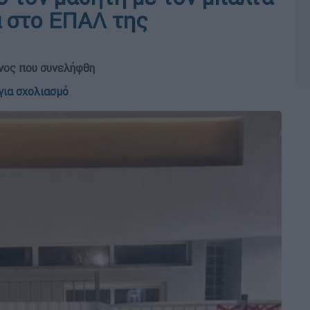
α στο ΕΠΑΛ της
ονος που συνελήφθη
για σχολιασμό