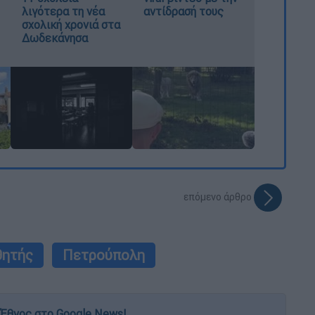
λιγότερα τη νέα
αντίδρασή τους
σχολική χρονιά στα
Δωδεκάνησα
επόμενο άρθρο
θητής
Πετρούπολη
Έθνος στο Google News!