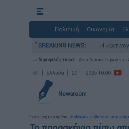
Πολιτική
Οικονομία
Ελ
καν τρία αεροσκάφη
BREAKING NEWS:
Η «ακτινογραφία» της
δημοφιλές τώρα:
Άνω Λιόσια: Πήγαν να κ
┋
Ελλάδα
┋
20.11.2025 10:00
Newsroom
Ενότητες στο άρθρο:
📌 «Να μην φοβούνται οι γονείς
Το παρασκήνιο πίσω απ