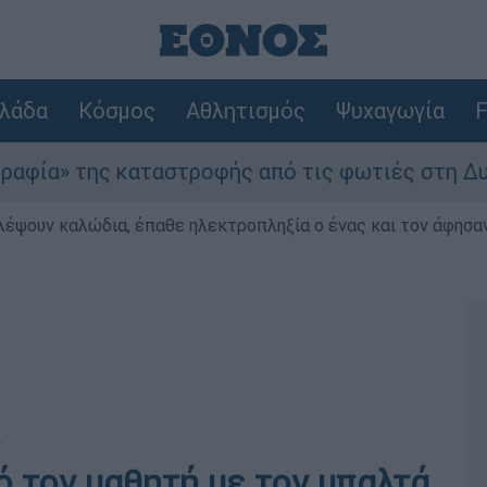
λάδα
Κόσμος
Αθλητισμός
Ψυχαγωγία
F
 καταστροφής από τις φωτιές στη Δυτική Αττική
λέψουν καλώδια, έπαθε ηλεκτροπληξία ο ένας και τον άφησα
»
ό τον μαθητή με τον μπαλτά