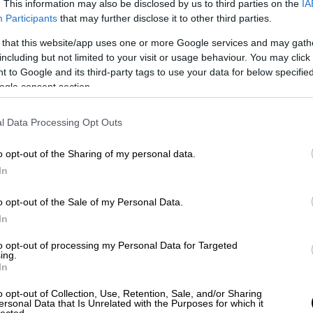
. This information may also be disclosed by us to third parties on the
IA
μενη μέρα υπό κατάληψη
, τον είδαν
Participants
that may further disclose it to other third parties.
και τελικά βρήκαν τον μπαλτά και πέρασαν
 that this website/app uses one or more Google services and may gath
including but not limited to your visit or usage behaviour. You may click 
 to Google and its third-party tags to use your data for below specifi
ogle consent section.
l Data Processing Opt Outs
λε κρατούμενο από τον Κορυδαλλό για
o opt-out of the Sharing of my personal data.
In
o opt-out of the Sale of my Personal Data.
υ Βασίλη Μάγγου - Στο εδώλιο οι έξι
In
to opt-out of processing my Personal Data for Targeted
ing.
In
o opt-out of Collection, Use, Retention, Sale, and/or Sharing
θητής υποστήριξε στις Αρχές ότι είχε το
ersonal Data that Is Unrelated with the Purposes for which it
lected.