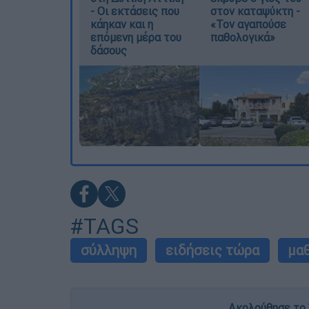
- Οι εκτάσεις που
στον καταψύκτη -
κάηκαν και η
«Τον αγαπούσε
επόμενη μέρα του
παθολογικά»
δάσους
#TAGS
σύλληψη
ειδήσεις τώρα
μα
Ακολούθησε το 