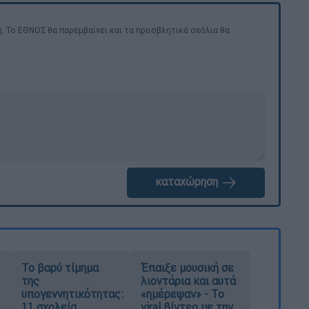
. Το ΕΘΝΟΣ θα παρεμβαίνει και τα προσβλητικά σχόλια θα
καταχώρηση
Το βαρύ τίμημα
Έπαιξε μουσική σε
της
λιοντάρια και αυτά
υπογεννητικότητας:
«ημέρεψαν» - Το
11 σχολεία
viral βίντεο με την