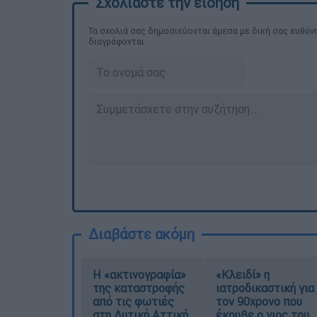
Τα σχολιά σας δημοσιεύονται άμεσα με δική σας ευθύνη
διαγράφονται
Διαβάστε ακόμη
Η «ακτινογραφία»
«Κλειδί» η
της καταστροφής
ιατροδικαστική για
από τις φωτιές
τον 90χρονο που
στη Δυτική Αττική
έκρυβε ο γιος του