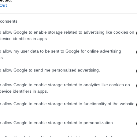
στασία, χωρίς να αποκαλύψει όμως τι τον
Out
εκπρόσωπος
της
ΕΛΑΣ
, Κωνσταντία
consents
α πιθανή σύνδεση του περιστατικού με
o allow Google to enable storage related to advertising like cookies on
ο. Μια φωτογραφία που δημοσιοποίησε ο
evice identifiers in apps.
υν κρεμάσει στα κάγκελα του σχολείου πανό
o allow my user data to be sent to Google for online advertising
μήνυμα «όχι στον μύθο του
Πολυτεχνείου
».
s.
to allow Google to send me personalized advertising.
o allow Google to enable storage related to analytics like cookies on
evice identifiers in apps.
o allow Google to enable storage related to functionality of the website
o allow Google to enable storage related to personalization.