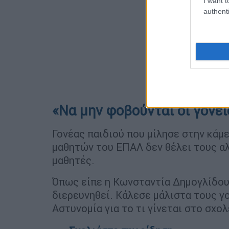
I want t
authenti
«Να μην φοβούνται οι γονεί
Γονέας παιδιού που μίλησε στην κάμε
μαθητών του ΕΠΑΛ δεν θέλει τους α
μαθητές.
Όπως είπε η Κωνσταντία Δημογλίδου,
διερευνηθεί. Κάλεσε μάλιστα τους γο
Αστυνομία για το τι γίνεται στο σχολ