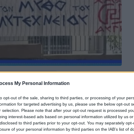
 το ΕΘΝΟΣ στη Google
ocess My Personal Information
 που έγινε γνωστή την Τετάρτη και
to opt-out of the sale, sharing to third parties, or processing of your per
 μαθητή ο οποίος πήγε στο σχολείο του,
formation for targeted advertising by us, please use the below opt-out s
λτά 29 εκατοστών
.
r selection. Please note that after your opt-out request is processed y
eing interest-based ads based on personal information utilized by us or
στην τσάντα του και σκόπευε να τον
disclosed to third parties prior to your opt-out. You may separately opt-
losure of your personal information by third parties on the IAB’s list of
της ΟΠΚΕ που βρίσκονταν έξω από το
ΕΠΑΛ
,