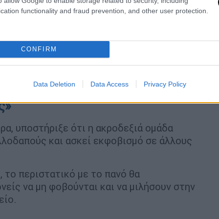
o allow Google to enable storage related to security, including
cation functionality and fraud prevention, and other user protection.
CONFIRM
Data Deletion
Data Access
Privacy Policy
ς»
ρα, υποστήριξε ότι η ακροδεξιά ομάδα
λλοδαπούς και ασκεί εκφοβισμό σε άλλους
 το περιστατικό με το πανό θα
νείς να μη φοβούνται και να μιλήσουν στην
είο.