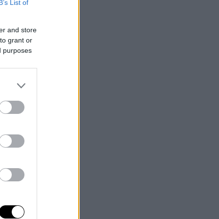
B’s List of
er and store
to grant or
ed purposes