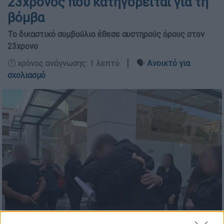
23χρονος που κατηγορείται για τη
βόμβα
Το δικαστικό συμβούλιο έθεσε αυστηρούς όρους στον
23χρονο
🕛 χρόνος ανάγνωσης: 1 λεπτό ┋ 🗣️
Ανοικτό για
σχολιασμό
Βορίζια: Ελεύθερος υπό όρους ο 23χρονος που κατηγορείται για