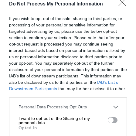
τη βόμβα (cretalive.gr)
Do Not Process My Personal Information
If you wish to opt-out of the sale, sharing to third parties, or
Προσθέστε το ΕΘΝΟΣ στη Google
processing of your personal or sensitive information for
targeted advertising by us, please use the below opt-out
Ελεύθερος υπό όρους ο
23χρονος
που
section to confirm your selection. Please note that after your
κατηγορείται για τη
βόμβα
στα Βορίζια
.
opt-out request is processed you may continue seeing
interest-based ads based on personal information utilized by
Το Δικαστικό Συμβούλιο Ηρακλείου
us or personal information disclosed to third parties prior to
your opt-out. You may separately opt-out of the further
αποφάσισε να αφεθεί ελεύθερος υπό
disclosure of your personal information by third parties on the
αυστηρούς όρους ο 23χρονος
ανιψιός του
IAB’s list of downstream participants. This information may
Φανούρη
Καργάκη, ο οποίος
κατηγορείται για
also be disclosed by us to third parties on the
IAB’s List of
την τοποθέτηση του εκρηκτικού μηχανισμού
Downstream Participants
that may further disclose it to other
third parties.
σε σπίτι της οικογένειας Φραγκιαδάκη.
Please note that this website/app uses one or more Google
Personal Data Processing Opt Outs
services and may gather and store information including but
ΔΙΑΒΑΣΤΕ ΕΠΙΣΗΣ
not limited to your visit or usage behaviour. You may click to
I want to opt-out of the Sharing of my
personal data.
grant or deny consent to Google and its third-party tags to
Ελλάδα
|
21.11.2025 12:25
Opted In
use your data for below specified purposes in below Google