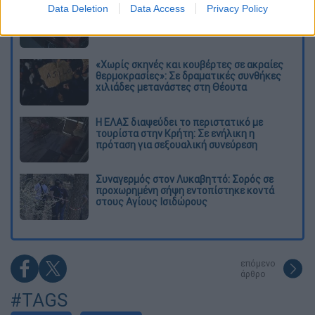
Kadebostany στο ethnos.gr: «Κάποτε
Data Deletion
Data Access
Privacy Policy
πίστευα ότι το να είσαι outsider ήταν
αδυναμία, τώρα το βλέπω ως δύναμη»
«Χωρίς σκηνές και κουβέρτες σε ακραίες
θερμοκρασίες»: Σε δραματικές συνθήκες
χιλιάδες μετανάστες στη Θέουτα
Η ΕΛΑΣ διαψεύδει το περιστατικό με
τουρίστα στην Κρήτη: Σε ενήλικη η
πρόταση για σεξουαλική συνεύρεση
Συναγερμός στον Λυκαβηττό: Σορός σε
προχωρημένη σήψη εντοπίστηκε κοντά
στους Αγίους Ισιδώρους
επόμενο
άρθρο
#TAGS