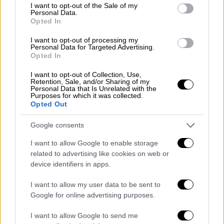
Ζευγάρι έφαγε μαύρα μανιτάρια και
consent section.
I want to opt-out of the Sale of my
νοσηλεύεται με οξεία ηπατική
Personal Data.
Opted In
ανεπάρκεια στο ΑΧΕΠΑ
I want to opt-out of processing my
Personal Data for Targeted Advertising.
Opted In
Μεταξύ των όρων που του επιβλήθηκαν,
I want to opt-out of Collection, Use,
Retention, Sale, and/or Sharing of my
σύμφωνα με το
cretalive.gr
, είναι η
καταβολή
Personal Data that Is Unrelated with the
Purposes for which it was collected.
χρηματικής εγγύησης ύψους 100.000 ευρώ,
Opted Out
η
εμφάνιση στο Αστυνομικό Τμήμα
κατοικίας
Google consents
τρεις φορές τον μήνα, απαγόρευση διαμονής
στο Δήμο Φαιστού και φυσικά απαγόρευση
I want to allow Google to enable storage
εξόδου από τη χώρα.
related to advertising like cookies on web or
device identifiers in apps.
Σε δηλώσεις της μετά τη γνωστοποίηση της
I want to allow my user data to be sent to
απόφασης του Δικαστικού Συμβουλίου, η
Google for online advertising purposes.
συνήγορος υπεράσπισης του 23χρονου,
Θεονύμφη Μπέρκη, επανέλαβε ότι
ο πελάτης
I want to allow Google to send me