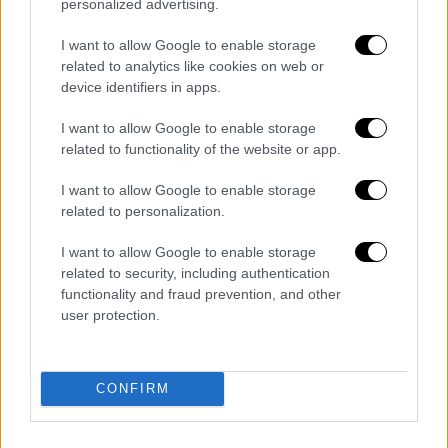
της εμμένει στην αθωότητά του
και δεν έχει
personalized advertising.
καμία σχέση με τη βόμβα.
I want to allow Google to enable storage
related to analytics like cookies on web or
device identifiers in apps.
Τα σχολιά σας δημοσιεύονται άμεσα με δική σας ευθύνη. Το
I want to allow Google to enable storage
ΕΘΝΟΣ θα παρεμβαίνει και τα προσβλητικά σχόλια θα
διαγράφονται
related to functionality of the website or app.
I want to allow Google to enable storage
related to personalization.
I want to allow Google to enable storage
related to security, including authentication
functionality and fraud prevention, and other
user protection.
καταχώρηση
CONFIRM
Διαβάστε ακόμη