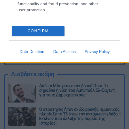
functionality and fraud prevention, and other
user protection.
CONFIRM
Data Deletion
Data Access
Privacy Policy
καταχώρηση
Διαβάστε ακόμη
Από το Μίσιγκαν στον Λευκό Οίκο: Τι
σημαίνει η νίκη του Αμπντούλ Ελ-Σαγέντ
για τους Δημοκρατικούς
O στρατηγός ήταν σχιζοφρενής, εμμονικός,
πλησίαζε τα 75 όταν τον αντάμωσε η δόξα –
Εκείνος που άλλαξε την πορεία της
Ιστορίας!