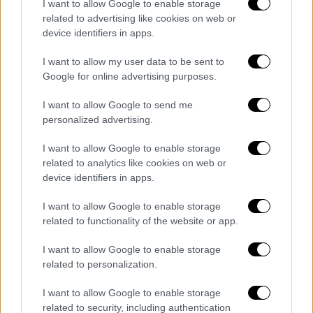
I want to allow Google to enable storage
Δήμου Ηράκλειας.
Από το απόγευμα όμως
related to advertising like cookies on web or
δεν είχε δώσει σημεία ζωής με αποτέλεσμα
device identifiers in apps.
η
οικογένεια
του να ειδοποιήσει άμεσα τις
I want to allow my user data to be sent to
αρχές. Ακολούθησε μεγάλη επιχείρηση
Google for online advertising purposes.
εντοπισμού του από άνδρες της αστυνομίας
και της πυροσβεστικής.
I want to allow Google to send me
personalized advertising.
Οι έρευνες σταμάτησαν όταν έπεσε το
σκοτάδι και ξεκίνησαν σήμερα το πρωί με τη
I want to allow Google to enable storage
related to analytics like cookies on web or
συνδρομή εθελοντών διασωστών του
device identifiers in apps.
ΟΦΚΑΘ
με πεζοπόρο τμήμα και drone όπου
λίγο μετά τις 9.00 εντοπίστηκε η σορός του
I want to allow Google to enable storage
85χρονου
.
related to functionality of the website or app.
I want to allow Google to enable storage
related to personalization.
Τα σχολιά σας δημοσιεύονται άμεσα με δική σας ευθύνη. Το
I want to allow Google to enable storage
ΕΘΝΟΣ θα παρεμβαίνει και τα προσβλητικά σχόλια θα
διαγράφονται
related to security, including authentication