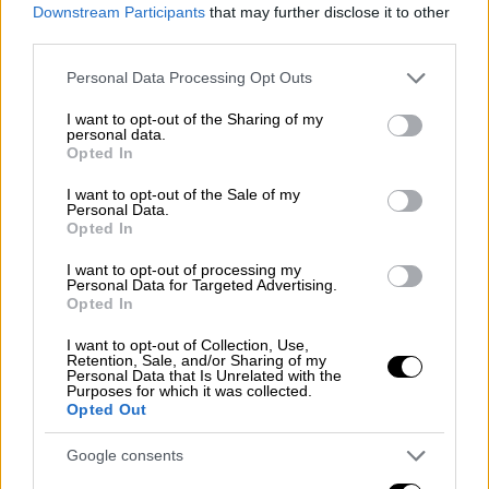
Downstream Participants
that may further disclose it to other
13χρονης που πνίγηκε στον Πειραιά -
third parties.
Συγκλονιστικές λεπτομέρειες
Please note that this website/app uses one or more Google
Personal Data Processing Opt Outs
services and may gather and store information including but
not limited to your visit or usage behaviour. You may click to
I want to opt-out of the Sharing of my
personal data.
grant or deny consent to Google and its third-party tags to
Ο άτυχος άνδρας εντοπίστηκε τις πρώτες
Opted In
use your data for below specified purposes in below Google
πρωινές ώρες σήμερα
νεκρός
σε δύσβατη
consent section.
I want to opt-out of the Sale of my
περιοχή στο
Κεφαλοχώρι
στο εκκλησάκι του
Personal Data.
Opted In
Προφήτη Ηλία
κοντά σε ένα μαντρί. Στη
συνέχεια, ξεκίνησε η επιχείρηση ανάσυρσης
I want to opt-out of processing my
Personal Data for Targeted Advertising.
της σορούς του.
Opted In
Οι αγωνιώδεις προσπάθειες
I want to opt-out of Collection, Use,
Retention, Sale, and/or Sharing of my
αναζήτησης
Personal Data that Is Unrelated with the
Purposes for which it was collected.
Opted Out
Ο 86χρονος είχε πάει το πρωί της
Παρασκευής
(21/11) για κυνήγι στην
Google consents
ευρύτερη περιοχή του
Καλοκάστρου του