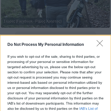
Σέρρες (Facebook - Ραμος Χρηστος)
Προσθέστε το ΕΘΝΟΣ στη Google
Do Not Process My Personal Information
Τραγική κατάληξη είχε η επιχείρηση
If you wish to opt-out of the sale, sharing to third parties, or
αναζήτησης ενός 86χρονου κυνηγού ο
processing of your personal or sensitive information for
οποίος
αγνοούνταν
από το μεσημέρι της
targeted advertising by us, please use the below opt-out
Παρασκευής
(21/11) σε ορεινή περιοχή στο
section to confirm your selection. Please note that after your
Καλόκαστρο του Δ
ήμου Ηράκλειας
Σερρών
.
opt-out request is processed you may continue seeing
interest-based ads based on personal information utilized by
us or personal information disclosed to third parties prior to
ΔΙΑΒΑΣΤΕ ΕΠΙΣΗΣ
your opt-out. You may separately opt-out of the further
disclosure of your personal information by third parties on the
Ελλάδα
|
22.11.2025 08:29
IAB’s list of downstream participants. This information may
Μήνυση κατέθεσε ο πατέρας της
also be disclosed by us to third parties on the
IAB’s List of