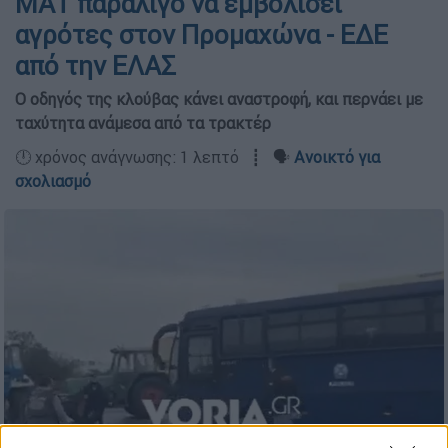
ΜΑΤ παραλίγο να εμβολίσει
αγρότες στον Προμαχώνα - ΕΔΕ
από την ΕΛΑΣ
Ο οδηγός της κλούβας κάνει αναστροφή, και περνάει με
ταχύτητα ανάμεσα από τα τρακτέρ
🕛 χρόνος ανάγνωσης: 1 λεπτό ┋ 🗣️
Ανοικτό για
σχολιασμό