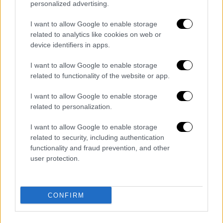
personalized advertising.
Τα σχολιά σας δημοσιεύονται άμεσα με δική σας ευθύνη. Το
ΕΘΝΟΣ θα παρεμβαίνει και τα προσβλητικά σχόλια θα
I want to allow Google to enable storage
διαγράφονται
related to analytics like cookies on web or
device identifiers in apps.
I want to allow Google to enable storage
related to functionality of the website or app.
I want to allow Google to enable storage
related to personalization.
I want to allow Google to enable storage
καταχώρηση
related to security, including authentication
functionality and fraud prevention, and other
user protection.
Διαβάστε ακόμη
Συγκλονιστικά βίντεο: Η στιγμή που
σεισμός 7,4 Ρίχτερ χτυπά την Κολομβία -
CONFIRM
Πανικός στους δρόμους