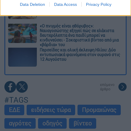
Πέθανε σε ηλικία 87 ετών ο σπουδαίος
Data Deletion
Data Access
Privacy Policy
συγγραφέας και φιλόσοφος, Στέλιος
Ράμφος
«Ο πνιγμός είναι αθόρυβος»:
Ναυαγοσώστης εξηγεί πώς σε ελάχιστα
δευτερόλεπτα ένα παιδί μπορεί να
κινδυνεύσει - Σοκαριστικό βίντεο από μια
«βάρδια» του
Περσείδες και ολική έκλειψη Ηλίου: Δύο
εντυπωσιακά φαινόμενα στον ουρανό στις
12 Αυγούστου
επόμενο
άρθρο
#TAGS
ΕΔΕ
ειδήσεις τώρα
Προμαχώνας
αγρότες
οδηγός
βίντεο