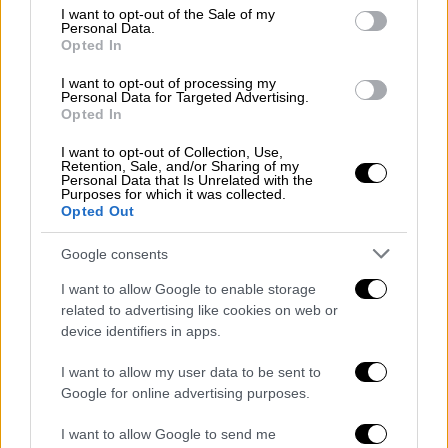
consent section.
I want to opt-out of the Sale of my
χτυπούν την κλούβα
πριν αυτή απομακρυνθεί
Personal Data.
με ταχύτητα.
Opted In
I want to opt-out of processing my
Από την πλευρά της η
ΕΛΑΣ
διέταξε
ΕΔΕ
Personal Data for Targeted Advertising.
ώστε να διερευνηθεί το περιστατικό με τον
Opted In
οδηγό της κλούβας.
I want to opt-out of Collection, Use,
Retention, Sale, and/or Sharing of my
Personal Data that Is Unrelated with the
Purposes for which it was collected.
Opted Out
Google consents
I want to allow Google to enable storage
video
related to advertising like cookies on web or
device identifiers in apps.
I want to allow my user data to be sent to
Google for online advertising purposes.
I want to allow Google to send me