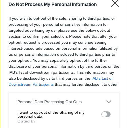
Do Not Process My Personal Information
Κλούβα της ΕΛΑΣ
If you wish to opt-out of the sale, sharing to third parties, or
processing of your personal or sensitive information for
Προσθέστε το ΕΘΝΟΣ στη Google
targeted advertising by us, please use the below opt-out
section to confirm your selection. Please note that after your
opt-out request is processed you may continue seeing
Αίσθηση προκαλεί
βίντεο
που βλέπει το
interest-based ads based on personal information utilized by
φως της δημοσιότητας και δείχνει κλούβα
us or personal information disclosed to third parties prior to
της ΕΛΑΣ να επιχειρεί να σπάσει μπλόκο
your opt-out. You may separately opt-out of the further
αγροτών
στον κόμβο Πετριτσίου στις
disclosure of your personal information by third parties on the
Σέρρες
.
IAB’s list of downstream participants. This information may
also be disclosed by us to third parties on the
IAB’s List of
Όπως φαίνεται στο βίντεο, ο οδηγός της
Downstream Participants
that may further disclose it to other
third parties.
κλούβας κάνει αναστροφή, και
περνάει με
ταχύτητα ανάμεσα από τα τρακτέρ
, ενώ την
Please note that this website/app uses one or more Google
Personal Data Processing Opt Outs
services and may gather and store information including but
ίδια ώρα έντρομοι οι αγρότες τρέχουν στην
not limited to your visit or usage behaviour. You may click to
I want to opt-out of the Sharing of my
άκρη για να μην τους χτυπήσει.
personal data.
grant or deny consent to Google and its third-party tags to
Opted In
use your data for below specified purposes in below Google
Μάλιστα, ορισμένοι
αγρότες
άρχισαν να