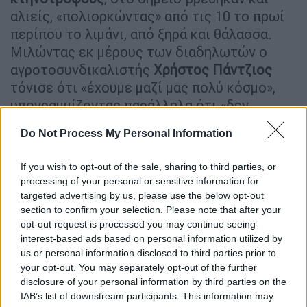
αλιείς, «πολιορκώντας» από τις 10 το πρωί
περίπου το λιμάνι, από ξηρά και θάλασσα.
Μιλώντας εκ μέρους των διαδηλωτών ο
αγροτοσυνδικαλιστής
Χρήστος
Πάντζιος
τόνισε ότι «έχουμε μαζί μας πολύ κόσμο»,
υπογραμμίζοντας παράλληλα ότι «δεν
έχουμε πρόθεση να δημιουργήσουμε
Do Not Process My Personal Information
προβλήματα» και ζητώντας να
απομακρυνθούν οι κλούβες των ΜΑΤ από το
If you wish to opt-out of the sale, sharing to third parties, or
σημείο.
processing of your personal or sensitive information for
targeted advertising by us, please use the below opt-out
section to confirm your selection. Please note that after your
opt-out request is processed you may continue seeing
interest-based ads based on personal information utilized by
us or personal information disclosed to third parties prior to
your opt-out. You may separately opt-out of the further
disclosure of your personal information by third parties on the
video
IAB’s list of downstream participants. This information may