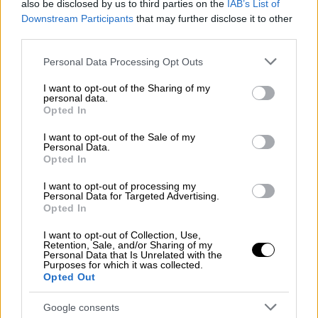
also be disclosed by us to third parties on the
IAB’s List of
Downstream Participants
that may further disclose it to other
third parties.
Please note that this website/app uses one or more Google
Personal Data Processing Opt Outs
Υπενθυμίζεται ότι χθες υπήρξε παρέμβαση
services and may gather and store information including but
not limited to your visit or usage behaviour. You may click to
I want to opt-out of the Sharing of my
από τον
Άρειο
Πάγο
, ζητώντας την άσκηση
personal data.
grant or deny consent to Google and its third-party tags to
αυτεπάγγελτων ποινικών διώξεων, καθώς
Opted In
use your data for below specified purposes in below Google
και την ενεργοποίηση της αυτόφωρης
consent section.
I want to opt-out of the Sale of my
διαδικασίας, δηλαδή συλλήψεων, για όσους
Personal Data.
Opted In
προβαίνουν σε παράνομες ενέργειες κατά τη
διάρκεια των κινητοποιήσεων
I want to opt-out of processing my
Personal Data for Targeted Advertising.
Opted In
I want to opt-out of Collection, Use,
Retention, Sale, and/or Sharing of my
Personal Data that Is Unrelated with the
Purposes for which it was collected.
Opted Out
Google consents