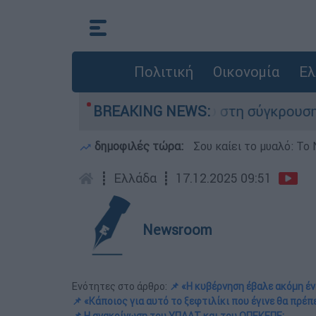
Πολιτική
Οικονομία
Ελ
υ έχασε τη ζωή του στη σύγκρουση ελικοπτέρων
BREAKING NEWS:
δημοφιλές τώρα:
Σου καίει το μυαλό: Το 
┋
Ελλάδα
┋
17.12.2025 09:51
Newsroom
Ενότητες στο άρθρο:
📌 «Η κυβέρνηση έβαλε ακόμη έ
📌 «Κάποιος για αυτό το ξεφτιλίκι που έγινε θα πρέπ