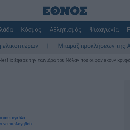
λάδα
Κόσμος
Αθλητισμός
Ψυχαγωγία
F
Μπαράζ προκλήσεων της Άγκυρας στο Αιγα
Netflix έφερε την ταινιάρα του Νόλαν που οι φαν έχουν κρυφό
να «αυτογκόλ»
ει να απολογηθεί»