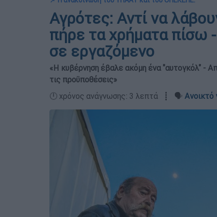
📌 Η ανακοίνωση του ΥΠΑΑΤ και του ΟΠΕΚΕΠΕ:
Αγρότες: Αντί να λάβου
πήρε τα χρήματα πίσω -
σε εργαζόμενο
«Η κυβέρνηση έβαλε ακόμη ένα "αυτογκόλ" - 
τις προϋποθέσεις»
🕛 χρόνος ανάγνωσης: 3 λεπτά ┋ 🗣️
Ανοικτό 