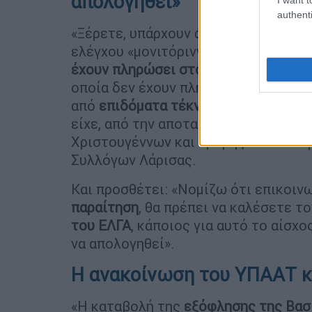
απολογηθεί»
authenti
«Ξέρετε, υπάρχουν άνθρωποι οι οποί
ελέγχου «μονιτόρινγκ» τέλος Νοεμβρ
έχουν πληρώσει στο 100%
μια ασφαλι
οποία δεν έχουν πληρωθεί. Βρήκανε 
από
επιδόματα τέκνων
από επιδόματα
είχε, από την αποταμίευση που έκανε
Χριστουγέννων και τραβήξανε τα λε
Συλλόγων Λάρισας.
Και προσθέτει: «Νομίζω ότι επικοιν
παραίτηση
, θα πρέπει να καλέσετε τ
του ΕΛΓΑ
, κάποιος για αυτό το αίσχο
να απολογηθεί».
Η ανακοίνωση του ΥΠΑΑΤ κ
«Η καταβολή της
εξόφλησης της Βασ