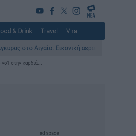
ood & Drink
Travel
Viral
ίο: Εικονική αερομαχία ανάμεσα σε ελληνικά κα
 νο1 στην καρδιά...