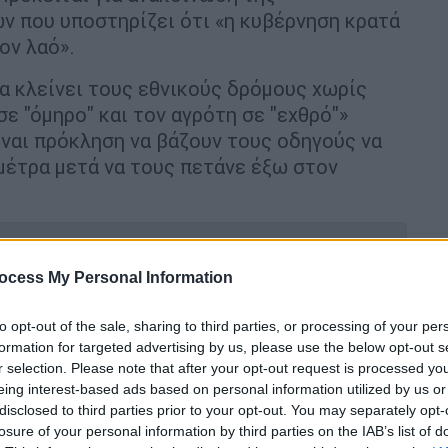
ν που υποστηρίζει ότι «η κυβέρνηση κρατά
ον λαό».
α κλείνει τους εθνικούς δρόμους χωρίς
ε "όμηρο" και τον αγρότη σε "εχθρό"»
ίναι πρόκληση να βάζουν τους οδηγούς να
 μέτρα μετά να τους πετάνε έξω στον
ocess My Personal Information
στην κυβέρνηση - Γιατί αλλάζει ο
to opt-out of the sale, sharing to third parties, or processing of your per
της Υψηλής Γέφυρας Χαλκίδας
formation for targeted advertising by us, please use the below opt-out s
r selection. Please note that after your opt-out request is processed y
eing interest-based ads based on personal information utilized by us or
disclosed to third parties prior to your opt-out. You may separately opt-
ις αγρότες για παράνομες
losure of your personal information by third parties on the IAB’s list of