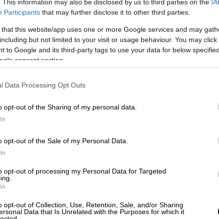
. This information may also be disclosed by us to third parties on the
IA
ιουσιακά στοιχεία
Participants
that may further disclose it to other third parties.
 that this website/app uses one or more Google services and may gath
including but not limited to your visit or usage behaviour. You may click 
 to Google and its third-party tags to use your data for below specifi
τικό εμπαιγμό» και προσθέτουν ότι η
ogle consent section.
ον αγώνα μας, πετώντας λάσπη σε όποιον
ς».
l Data Processing Opt Outs
α προς την κυβέρνηση:
o opt-out of the Sharing of my personal data.
ίων σε όλο το δίκτυο. Δεν θα πληρώνει ο
In
που η κυβέρνηση κλείνει με το έτσι θέλω.
o opt-out of the Sale of my Personal Data.
υ στόχο έχουν μόνο τον κοινωνικό
In
πάρουν όλα τα απαραίτητα μέτρα τις
to opt-out of processing my Personal Data for Targeted
ing.
θεί ομαλά η κυκλοφορία του λαού μέσα από
In
o opt-out of Collection, Use, Retention, Sale, and/or Sharing
ersonal Data that Is Unrelated with the Purposes for which it
lected.