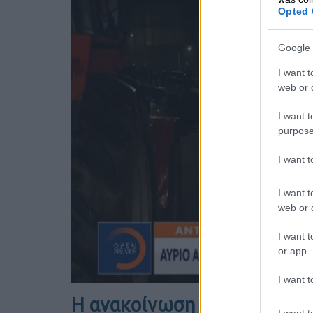
Opted 
Google 
I want t
web or d
I want t
purpose
I want 
I want t
web or d
I want t
or app.
I want t
Η ανακοίνωση
I want t