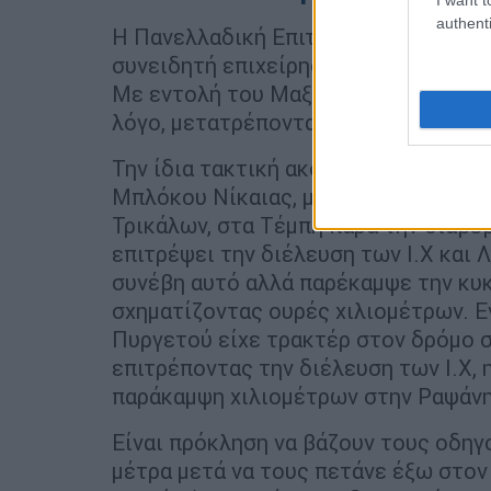
authenti
Η Πανελλαδική Επιτροπή των Μπλόκω
συνειδητή επιχείρηση ταλαιπωρίας τ
Με εντολή του Μαξίμου, η Αστυνομία
λόγο, μετατρέποντας τον ταξιδιώτη σ
Την ίδια τακτική ακολούθησε και σή
Μπλόκου Νίκαιας, με την συμμετοχή 
Τρικάλων, στα Τέμπη παρά την διαβ
επιτρέψει την διέλευση των Ι.Χ και
συνέβη αυτό αλλά παρέκαμψε την κυ
σχηματίζοντας ουρές χιλιομέτρων. 
Πυργετού είχε τρακτέρ στον δρόμο 
επιτρέποντας την διέλευση των Ι.Χ, 
παράκαμψη χιλιομέτρων στην Ραψάν
Είναι πρόκληση να βάζουν τους οδηγο
μέτρα μετά να τους πετάνε έξω στον