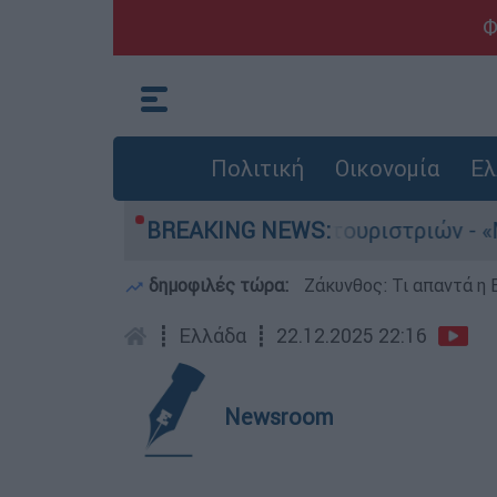
Φ
Πολιτική
Οικονομία
Ελ
ια τους 8 βιασμούς τουριστριών - «Μόνο 3 περι
BREAKING NEWS:
δημοφιλές τώρα:
Ζάκυνθος: Τι απαντά η 
┋
Ελλάδα
┋
22.12.2025 22:16
Newsroom