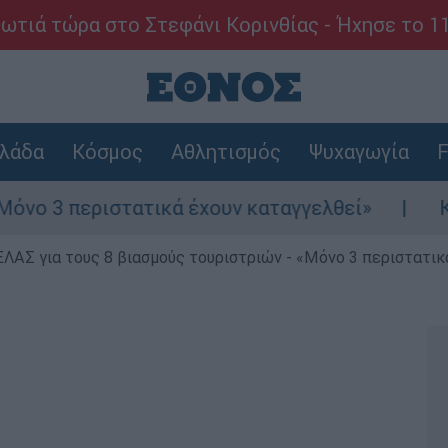
ωτιά τώρα στο Στεφάνι Κορινθίας - Ήχησε το 1
λάδα
Κόσμος
Αθλητισμός
Ψυχαγωγία
F
στατικά έχουν καταγγελθεί»
Κόλαφος ΟΟΣΑ
ΕΛΑΣ για τους 8 βιασμούς τουριστριών - «Μόνο 3 περιστατικ