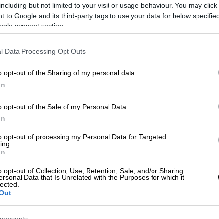
including but not limited to your visit or usage behaviour. You may click 
 to Google and its third-party tags to use your data for below specifi
δράστης περιέγραφε το αδιέξοδο που
ogle consent section.
 πως «δεν αντέχει άλλο την κατάσταση στο
τα χέρια των
Αρχών
, αποτελώντας μέρος
l Data Processing Opt Outs
ΛΑΣ
για τα ακριβή αίτια της τραγωδίας.
o opt-out of the Sharing of my personal data.
In
o opt-out of the Sale of my Personal Data.
In
to opt-out of processing my Personal Data for Targeted
ing.
In
o opt-out of Collection, Use, Retention, Sale, and/or Sharing
ersonal Data that Is Unrelated with the Purposes for which it
lected.
Out
consents