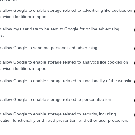
o allow Google to enable storage related to advertising like cookies on
evice identifiers in apps.
o allow my user data to be sent to Google for online advertising
s.
to allow Google to send me personalized advertising.
o allow Google to enable storage related to analytics like cookies on
ού
Λοκρίδος
στου
Γκύζη
όπου σημειώθηκε
evice identifiers in apps.
ση. Οι περίοικοι υποστηρίζουν ότι δεν
ς από το κτίριο, ενώ περιγράφουν την
o allow Google to enable storage related to functionality of the website
αφές στη γειτονιά.
o allow Google to enable storage related to personalization.
o allow Google to enable storage related to security, including
cation functionality and fraud prevention, and other user protection.