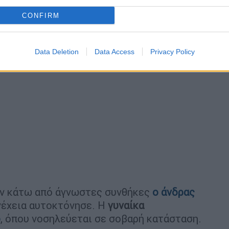
CONFIRM
Data Deletion
Data Access
Privacy Policy
αν κάτω από άγνωστες συνθήκες
ο άνδρας
υνέχεια αυτοκτόνησε. Η
γυναίκα
ο
, όπου νοσηλεύεται σε σοβαρή κατάσταση.