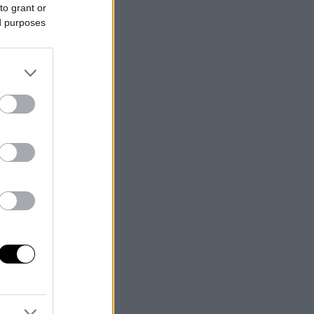
to grant or
ed purposes