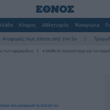
λλάδα
Κόσμος
Αθλητισμός
Ψυχαγωγία
Fo
πως έπεσε από τον 5ο
Τραγωδία με δύο νε
δα των εφημερίδων
|
➔ Μάθετε περισσότερα για τον καιρό
 άνδρας που μαχαίρωσε τη σύζυγό του