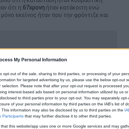
αν ότι η
67χρονη
ήταν κατάκοιτη ενώ
ο μόνο εκείνος ήταν που την φρόντιζε και
ων στην εθνική οδό – Κυκλοφοριακή
ocess My Personal Information
to opt-out of the sale, sharing to third parties, or processing of your per
formation for targeted advertising by us, please use the below opt-out s
r selection. Please note that after your opt-out request is processed y
eing interest-based ads based on personal information utilized by us or
ο άνδρας που μαχαίρωσε τη
disclosed to third parties prior to your opt-out. You may separately opt-
losure of your personal information by third parties on the IAB’s list of
. This information may also be disclosed by us to third parties on the
IA
Participants
that may further disclose it to other third parties.
παθούν να καταλάβουν τον λόγο της
ημείωμα που άφησε ο
άνδρας
προς συγγενικό
 that this website/app uses one or more Google services and may gath