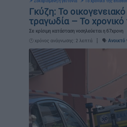
📌 Σοκαρισμένη η γειτονιά
📌 Το χρονικό της επίθεσ
Γκύζη: Το οικογενειακό
τραγωδία – Το χρονικό
Σε κρίσιμη κατάσταση νοσηλεύεται η 67χρονη
🕛 χρόνος ανάγνωσης: 2 λεπτά ┋ 🗣️
Ανοικτό 