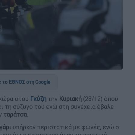
 το ΕΘΝΟΣ στη Google
 χώρα στου
Γκύζη
την
Κυριακή
(28/12) όπου
 τη σύζυγό του ενώ στη συνέχεια έβαλε
ην
ταράτσα
.
γάρι
υπήρχαν περιστατικά με φωνές, ενώ ο
ωπο ότι η κατάσταση ήταν κουραστική.