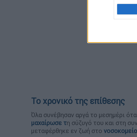
Το χρονικό της επίθεσης
Όλα συνέβησαν αργά το μεσημέρι ότ
μαχαίρωσε τ
η σύζυγό του και στη σ
μεταφέρθηκε εν ζωή στο
νοσοκομεί