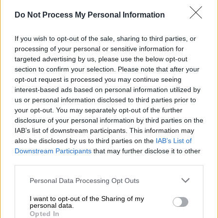
Do Not Process My Personal Information
Μιλώντας στο Κρήτη TV, ο δικηγόρος της
If you wish to opt-out of the sale, sharing to third parties, or
οικογένειας Γιώργος Κοκοσάλης προχώρησε
processing of your personal or sensitive information for
σε
εκτενείς δηλώσεις
, παρουσιάζοντας
targeted advertising by us, please use the below opt-out
κρίσιμα στοιχεία
της υπόθεσης.
section to confirm your selection. Please note that after your
opt-out request is processed you may continue seeing
Σύμφωνα με τον ίδιο, η διερεύνηση
εστιάζει
interest-based ads based on personal information utilized by
us or personal information disclosed to third parties prior to
πλέον στο ενδεχόμενο να υπήρξε
your opt-out. You may separately opt-out of the further
προσπάθεια αποσυναρμολόγησης
αμυντικού
disclosure of your personal information by third parties on the
τύπου χειροβομβίδας, διαδικασία που, όπως
IAB’s list of downstream participants. This information may
υπογράμμισε,
απαγορεύεται ρητά
από τις
also be disclosed by us to third parties on the
IAB’s List of
Downstream Participants
that may further disclose it to other
οδηγίες και τα guidelines του NATO για το
third parties.
συγκεκριμένο είδος στρατιωτικού υλικού.
Please note that this website/app uses one or more Google
Personal Data Processing Opt Outs
Ο κ. Κοκοσάλης επισήμανε ότι πρόκειται για
services and may gather and store information including but
παρωχημένο στρατιωτικό υλικό
, το οποίο,
not limited to your visit or usage behaviour. You may click to
I want to opt-out of the Sharing of my
personal data.
grant or deny consent to Google and its third-party tags to
βάσει διεθνών προδιαγραφών, θα έπρεπε να
Opted In