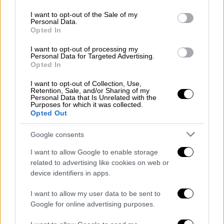
use your data for below specified purposes in below Google
έχει αποσυρθεί από τα οπλοστάσια των
consent section.
I want to opt-out of the Sale of my
χωρών – μελών του NATO εδώ και χρόνια.
Personal Data.
Opted In
Όπως σημείωσε, η συγκεκριμένη παρτίδα
φέρεται να είναι
ιδιαίτερα παλιά
και, κατά
I want to opt-out of processing my
Personal Data for Targeted Advertising.
τους ισχυρισμούς του, θα έπρεπε να έχει
Opted In
αναλωθεί ήδη από το 2005. Παράλληλα,
διερευνώνται και οι συνθήκες αποθήκευσης
I want to opt-out of Collection, Use,
Retention, Sale, and/or Sharing of my
του υλικού.
Personal Data that Is Unrelated with the
Purposes for which it was collected.
Opted Out
Google consents
I want to allow Google to enable storage
related to advertising like cookies on web or
device identifiers in apps.
I want to allow my user data to be sent to
Google for online advertising purposes.