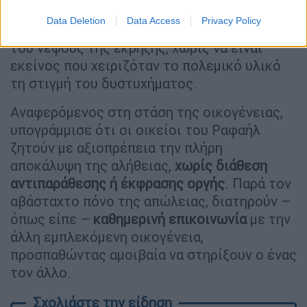
Ραφαήλ. Όπως τόνισε, ο 19χρονος βρέθηκε
Data Deletion
Data Access
Privacy Policy
στο
πεδίο δράσης του ωστικού κύματος
και
του νέφους της έκρηξης, χωρίς να είναι
εκείνος που χειριζόταν το πολεμικό υλικό
τη στιγμή του δυστυχήματος.
Αναφερόμενος στη στάση της οικογένειας,
υπογράμμισε ότι οι οικείοι του Ραφαήλ
ζητούν με αξιοπρέπεια την πλήρη
αποκάλυψη της αλήθειας,
χωρίς διάθεση
αντιπαράθεσης ή έκφρασης οργής
. Παρά τον
αβάσταχτο πόνο της απώλειας, διατηρούν –
όπως είπε –
καθημερινή επικοινωνία
με την
άλλη εμπλεκόμενη οικογένεια,
προσπαθώντας αμοιβαία να στηρίξουν ο ένας
τον άλλο.