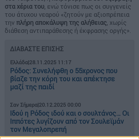
στα χέρια του
, ενώ τόνισε πως οι συγγενείς
του άτυχου νεαρού «ζητούν με αξιοπρέπεια
την
πλήρη αποκάλυψη της αλήθειας
, χωρίς
διάθεση αντιπαράθεσης ή έκφρασης οργής».
ΔΙΑΒΑΣΤΕ ΕΠΙΣΗΣ
Ελλάδα
|
28.11.2025 11:17
Ρόδος: Συνελήφθη ο 55χρονος που
βίαζε την κόρη του και απέκτησε
μαζί της παιδί
Σαν Σήμερα
|
20.12.2025 00:00
Ιδού η Ρόδος ιδού και ο σουλτάνος… Οι
Ιππότες λυγίζουν από τον Σουλεϊμάν
τον Μεγαλοπρεπή