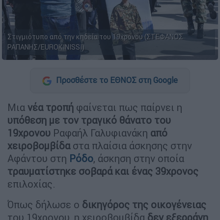
Στιγμιότυπο από την κηδεία του 19χρονου (ΣΤΕΦΑΝΟΣ
ΡΑΠΑΝΗΣ/EUROKINISSI)
Προσθέστε το ΕΘΝΟΣ στη Google
Μια
νέα τροπή
φαίνεται πως παίρνει η
υπόθεση με τον τραγικό θάνατο του
19χρονου
Ραφαήλ Γαλυφιανάκη
από
χειροβομβίδα
στα πλαίσια άσκησης στην
Αφάντου στη
Ρόδο
, άσκηση στην οποία
τραυματίστηκε σοβαρά και ένας 39χρονος
επιλοχίας.
Όπως δήλωσε ο
δικηγόρος της οικογένειας
του 19χρονου, η χειροβομβίδα
δεν εξερράγη