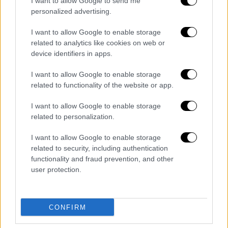
I want to allow Google to send me
personalized advertising.
Το πόρισμα του πραγματογνώμονα
I want to allow Google to enable storage
Ιδιαίτερη αναφορά έγινε στα
τεχνικά
related to analytics like cookies on web or
device identifiers in apps.
ευρήματα
της έκρηξης. Από την ανάλυση των
τραυμάτων και την απουσία κρατήρα στο
I want to allow Google to enable storage
έδαφος, σε συνδυασμό με το νέφος των
related to functionality of the website or app.
σωματιδίων που εκτοξεύτηκαν, προκύπτει –
I want to allow Google to enable storage
σύμφωνα με τον δικηγόρο – ότι η έκρηξη
related to personalization.
σημειώθηκε σε ύψος περίπου 1,20 μέτρου
από το έδαφος. Τα συμπεράσματα αυτά,
I want to allow Google to enable storage
όπως είπε, βασίζονται και στην
τεχνική
related to security, including authentication
functionality and fraud prevention, and other
αξιολόγηση του πραγματογνώμονα
της
user protection.
οικογένειας.
Σε αυτό το πλαίσιο, ο κ. Κοκοσάλης ήταν
CONFIRM
κατηγορηματικός ότι η συγκεκριμένη
χειροβομβίδα
δεν εξερράγη στα χέρια
του