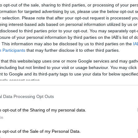
to opt-out of the sale, sharing to third parties, or processing of your per
formation for targeted advertising by us, please use the below opt-out s
r selection. Please note that after your opt-out request is processed y
eing interest-based ads based on personal information utilized by us or
disclosed to third parties prior to your opt-out. You may separately opt-
losure of your personal information by third parties on the IAB’s list of
ονιά: Από το 1993 και το τηλεφώνημα
. This information may also be disclosed by us to third parties on the
IA
ές του 2026
Participants
that may further disclose it to other third parties.
 that this website/app uses one or more Google services and may gath
including but not limited to your visit or usage behaviour. You may click 
 to Google and its third-party tags to use your data for below specifi
ίο 24ωρο
του έτους, από τις 06:00 της 31ης
ogle consent section.
χρονιάς, οι
αστυνομικές
αρχές προχώρησαν
ούς.
l Data Processing Opt Outs
πτώσεις
εντοπίστηκαν με
τιμές πάνω από
o opt-out of the Sharing of my personal data.
αν οι προβλεπόμενες κυρώσεις.
In
ονή των Χριστουγέννων
o opt-out of the Sale of my Personal Data.