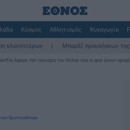
λάδα
Κόσμος
Αθλητισμός
Ψυχαγωγία
F
έρων
Μπαράζ προκλήσεων της Άγκυρας στο 
Netflix έφερε την ταινιάρα του Νόλαν που οι φαν έχουν κρυφό
ή των Χριστουγέννων