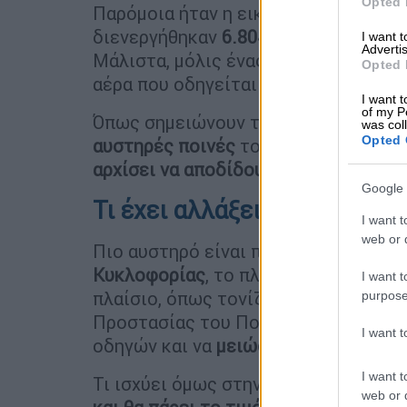
Opted 
Παρόμοια ήταν η εικόνα και την
παρα
διενεργήθηκαν
6.804 έλεγχοι
, με 87
I want 
Advertis
Μάλιστα, μόλις ένας εξ αυτών
είχε υ
Opted 
αέρα που οδηγείται στο Αυτόφωρο.
I want t
of my P
Όπως σημειώνουν τα στελέχη της Τρο
was col
Opted 
αυστηρές ποινές
του νέου Κώδικα Ο
αρχίσει να αποδίδουν
.
Google 
Τι έχει αλλάξει στον ΚΟΚ γι
I want t
web or d
Πιο αυστηρό είναι πλέον μετά τις α
Κυκλοφορίας
, το πλαίσιο για την κ
I want t
πλαίσιο, όπως τονίζουν στελέχη της
purpose
Προστασίας του Πολίτη, έχει στόχο 
I want 
οδηγών και να
μειώσει τις ανθρώπιν
I want t
Τι ισχύει όμως στην πραγματικότητα
web or d