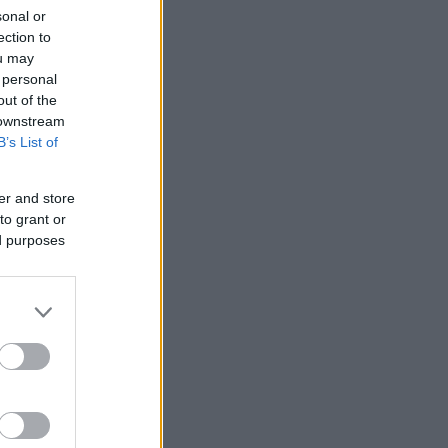
sonal or
ection to
ou may
 personal
out of the
 downstream
B’s List of
er and store
to grant or
ed purposes