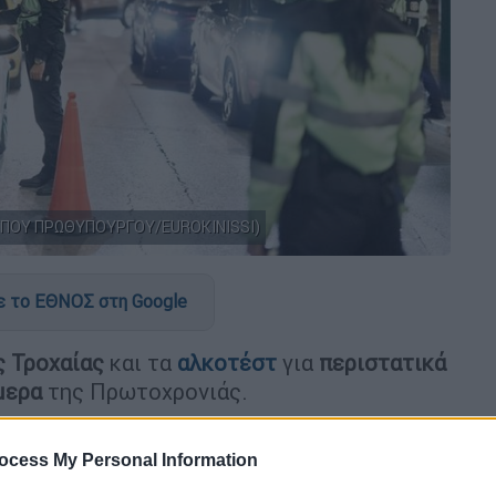
ΠΟΥ ΠΡΩΘΥΠΟΥΡΓΟΥ/EUROKINISSI)
 το ΕΘΝΟΣ στη Google
ς Τροχαίας
και τα
αλκοτέστ
για
περιστατικά
μερα
της Πρωτοχρονιάς.
ποιούνταν σε πολλούς δρόμους
της
Αττικής
ocess My Personal Information
σκοπό να
εντοπιστούν οδηγοί που είχαν
ιο του ΚΟΚ.