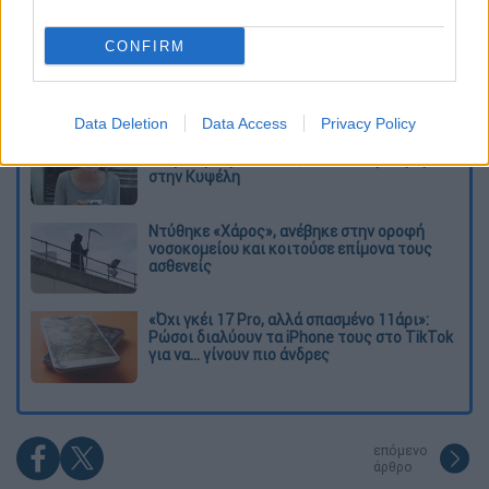
Διαβάστε ακόμη
CONFIRM
Εκτελέσεις, συλλήψεις και νέοι
περιορισμοί: Το Ιράν σκληραίνει τη γραμμή
στο εσωτερικό εν μέσω πολέμου
Data Deletion
Data Access
Privacy Policy
Η πρώτη δήλωση της οικογένειας της
38χρονης Βρετανίδας που δολοφονήθηκε
στην Κυψέλη
Ντύθηκε «Χάρος», ανέβηκε στην οροφή
νοσοκομείου και κοιτούσε επίμονα τους
ασθενείς
«Όχι γκέι 17 Pro, αλλά σπασμένο 11άρι»:
Ρώσοι διαλύουν τα iPhone τους στο TikTok
για να... γίνουν πιο άνδρες
επόμενο
άρθρο