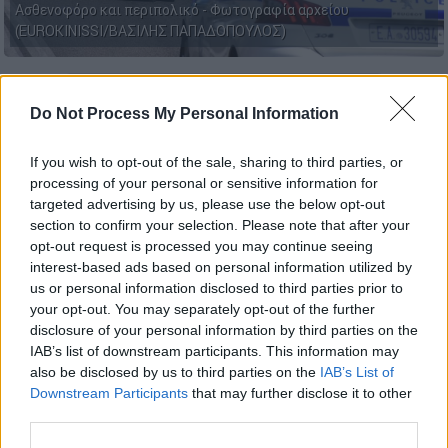
Ασθενοφόρο και περιπολικό - Φωτογραφία αρχείου
(EUROKINISSI/ΒΑΣΙΛΗΣ ΠΑΠΑΔΟΠΟΥΛΟΣ)
Προσθέστε το ΕΘΝΟΣ στη Google
Do Not Process My Personal Information
Στο
Τμήμα Επειγόντων Περιστατικών
(ΤΕΠ)
If you wish to opt-out of the sale, sharing to third parties, or
του Γενικού Νοσοκομείου
Κομοτηνής
processing of your personal or sensitive information for
«Σισμανόγλειο» μεταφέρθηκαν λίγα λεπτά
targeted advertising by us, please use the below opt-out
section to confirm your selection. Please note that after your
μετά την έλευση του νέου έτους δύο νεαρές
opt-out request is processed you may continue seeing
κοπέλες, με
τραύματα στα πόδια από σκάγια
.
interest-based ads based on personal information utilized by
us or personal information disclosed to third parties prior to
Όπως αναφέρει το
xronos.gr
, κάτοικοι της
your opt-out. You may separately opt-out of the further
συνοικίας βόρεια του νοσοκομείου άρχισαν
disclosure of your personal information by third parties on the
να
πυροβολούν
λίγο πριν την αλλαγή του
IAB’s list of downstream participants. This information may
also be disclosed by us to third parties on the
IAB’s List of
έτους, για να τηρήσουν το «
έθιμο
».
Downstream Participants
that may further disclose it to other
third parties.
ΔΙΑΒΑΣΤΕ ΕΠΙΣΗΣ