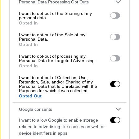
Please note that this website/app uses one or more Google
Personal Data Processing Opt Outs
services and may gather and store information including but
Ελλάδα
|
01.01.2026 18:16
not limited to your visit or usage behaviour. You may click to
I want to opt-out of the Sharing of my
Πανικός στη Λαμία: Μεθυσμένος
personal data.
grant or deny consent to Google and its third-party tags to
Opted In
οδηγός προσέκρουσε σε πέντε
use your data for below specified purposes in below Google
οχήματα και τα εγκατέλειψε
consent section.
I want to opt-out of the Sale of my
Personal Data.
Opted In
Ελλάδα
|
01.01.2026 18:32
I want to opt-out of processing my
Βαρυμπόμπη: Τροχαίο με τραυματίες
Personal Data for Targeted Advertising.
Opted In
στον Κηφισό - Μετ' εμποδίων η
κυκλοφορία
I want to opt-out of Collection, Use,
Retention, Sale, and/or Sharing of my
Personal Data that Is Unrelated with the
Purposes for which it was collected.
Opted Out
Κάτω από συνθήκες που ακόμη διερευνώνται
Google consents
δύο νεαρές κοπέλες, ηλικίας 16 και 18 ετών,
I want to allow Google to enable storage
δέχθηκαν στα πόδια σκάγια
από όπλο,
related to advertising like cookies on web or
πιθανώς από καραμπίνα.
device identifiers in apps.