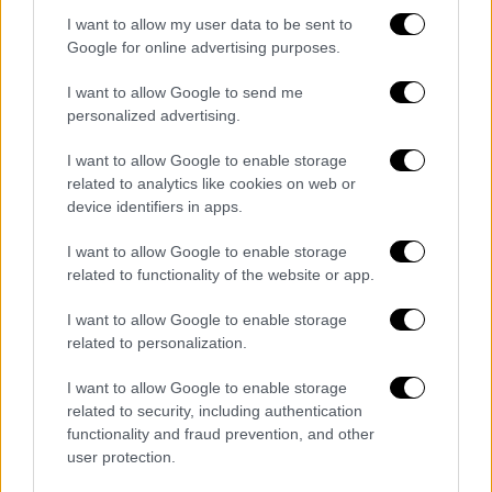
Σύμφωνα με πληροφορίες, δεν κινδυνεύει η
I want to allow my user data to be sent to
ζωή τους, αλλά χρήζουν επισταμένης
Google for online advertising purposes.
ιατρονοσηλευτικής περίθαλψης.
I want to allow Google to send me
personalized advertising.
I want to allow Google to enable storage
Τα σχολιά σας δημοσιεύονται άμεσα με δική σας ευθύνη. Το
related to analytics like cookies on web or
ΕΘΝΟΣ θα παρεμβαίνει και τα προσβλητικά σχόλια θα
διαγράφονται
device identifiers in apps.
I want to allow Google to enable storage
related to functionality of the website or app.
I want to allow Google to enable storage
related to personalization.
I want to allow Google to enable storage
related to security, including authentication
καταχώρηση
functionality and fraud prevention, and other
user protection.