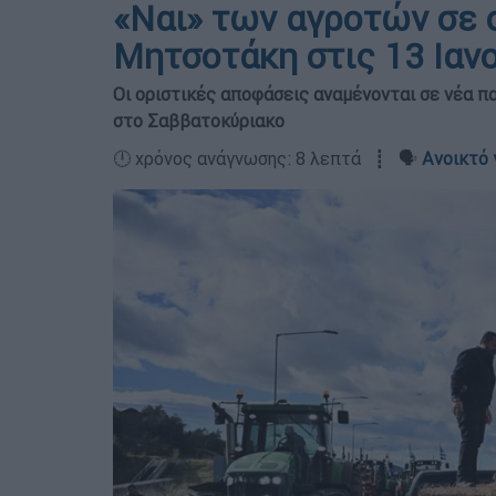
«Ναι» των αγροτών σε 
Μητσοτάκη στις 13 Ιανο
Οι οριστικές αποφάσεις αναμένονται σε νέα π
στο Σαββατοκύριακο
🕛 χρόνος ανάγνωσης: 8 λεπτά ┋ 🗣️
Ανοικτό 