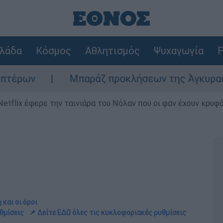
λάδα
Κόσμος
Αθλητισμός
Ψυχαγωγία
F
Μπαράζ προκλήσεων της Άγκυρας στο Αιγαίο: 
Netflix έφερε την ταινιάρα του Νόλαν που οι φαν έχουν κρυφό
 και οι όροι
θμίσεις
📌 Δείτε ΕΔΩ όλες τις κυκλοφοριακές ρυθμίσεις