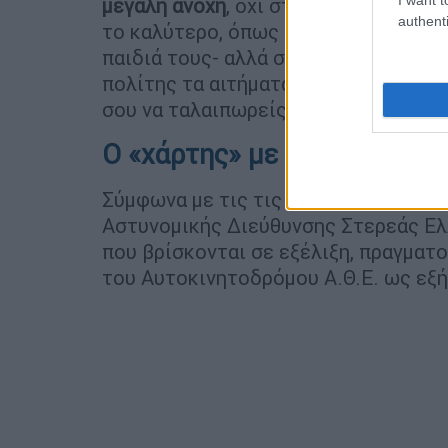
μεγάλη ανοχή
, όχι στα αιτήματα και 
authenti
το καλύτερο, όπως και κάθε επαγγελμ
παιδιά τους- αλλά στις κινητοποιήσε
πολίτης τα αιτήματα ενός κλάδου και
σου να ταλαιπωρείς τους συμπολίτες
Ο «χάρτης» με τα μπλόκα κα
Σύμφωνα με τις τις Υπηρεσίες Τροχα
Αστυνομικής Διεύθυνσης Στερεάς Ελ
που βρίσκονται σε εξέλιξη, πραγματ
του Αυτοκινητοδρόμου Α.Θ.Ε. ως εξή