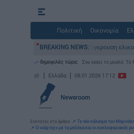
Πολιτική
Οικονομία
Ελ
ασε τη ζωή του στη σύγκρουση ελικοπτέρων
BREAKING NEWS:
δημοφιλές τώρα:
Σου καίει το μυαλό: Το 
┋
Ελλάδα
┋
08.01.2026 17:12
Newsroom
Ενότητες στο άρθρο:
📌 Το νέο κάλεσμα του Μαρινάκη
📌 Ο «χάρτης» με τα μπλόκα και οι κυκλοφοριακές ρυ