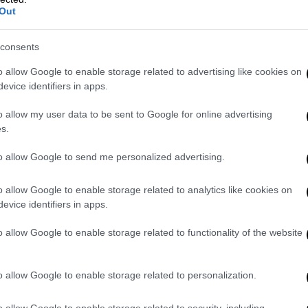
Out
consents
o allow Google to enable storage related to advertising like cookies on
evice identifiers in apps.
ς μιλώντας στο briefing, είχε καλέσει την
o allow my user data to be sent to Google for online advertising
s.
ίναι ότι σε περίπτωση που γίνει
ιες οδοί
ή να εμποδιστεί η πρόσβαση σε
to allow Google to send me personalized advertising.
είναι
λιμάνια, αεροδρόμια
, τότε η
o allow Google to enable storage related to analytics like cookies on
ήσεις που εκείνη θα κρίνει,
πρέπει να
evice identifiers in apps.
ιαταραχθεί σε καμία περίπτωση η
ς προϊόντων, η λειτουργία της οικονομίας»
o allow Google to enable storage related to functionality of the website
μιλώντας στο briefing.
 κοπεί η χώρα στα δύο
, αλλά για να είμαστε
o allow Google to enable storage related to personalization.
προηγούμενο διάστημα, έχει δείξει
πολύ
o allow Google to enable storage related to security, including