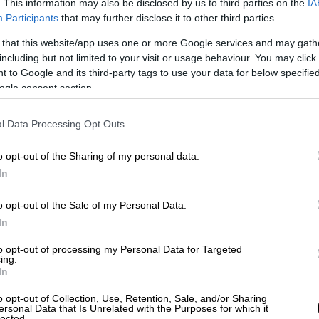
. This information may also be disclosed by us to third parties on the
IA
ς, γιατί, για να δοθεί μια λύση σε όλο
Participants
that may further disclose it to other third parties.
. Και η
δεύτερη προϋπόθεση
είναι να γίνει
 that this website/app uses one or more Google services and may gath
ιατί με μπλόκα εν ισχύ δεν μπορεί να γίνει
including but not limited to your visit or usage behaviour. You may click 
μιλώντας στο newsbomb.gr.
 to Google and its third-party tags to use your data for below specifi
ogle consent section.
l Data Processing Opt Outs
o opt-out of the Sharing of my personal data.
In
o opt-out of the Sale of my Personal Data.
In
to opt-out of processing my Personal Data for Targeted
video
ing.
In
o opt-out of Collection, Use, Retention, Sale, and/or Sharing
ersonal Data that Is Unrelated with the Purposes for which it
lected.