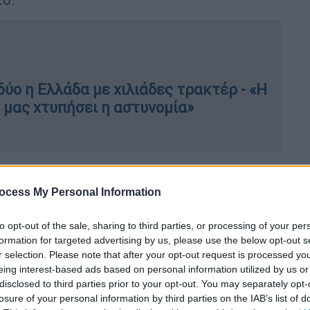
ύο η Ελλάδα με χιλιάδες τρακτέρ - «Η
 μας χτυπήσει η αστυνομία»
η και οι όροι
ocess My Personal Information
ό τα μπλόκα και να συναντηθούν την
κο Μητσοτάκη απηύθυνε νωρίτερα η
to opt-out of the sale, sharing to third parties, or processing of your per
formation for targeted advertising by us, please use the below opt-out s
r selection. Please note that after your opt-out request is processed y
eing interest-based ads based on personal information utilized by us or
 αγρότες την Τρίτη (13 Ιανουαρίου) που ο
disclosed to third parties prior to your opt-out. You may separately opt-
του να συναντηθούν, με δύο ξεκάθαρους
losure of your personal information by third parties on the IAB’s list of
ιο
της εκπροσώπησης, δηλαδή να