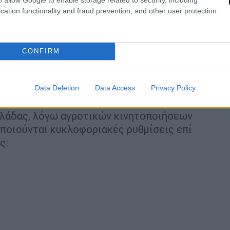
στις διεκδικήσεις- οι άνθρωποι αυτοί ζητάνε
cation functionality and fraud prevention, and other user protection.
ατική ομάδα για τους ίδιους και για τα
ις είναι άλλο πράγμα να στηρίζεις είτε ως
 είναι άλλο πράγμα με τις κινητοποιήσεις
CONFIRM
 σου».
ι οι κυκλοφοριακές ρυθμίσεις
Data Deletion
Data Access
Privacy Policy
ίας της Γενικής Περιφερειακής
λάδας, λόγω αγροτικών κινητοποιήσεων
οποιούνται κυκλοφοριακές ρυθμίσεις επί
ς: