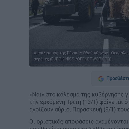
Αποκλεισμός της Εθνικής Οδού Αθηνών - Θεσσαλο
αγρότες (EUROKINISSI/OFFNETWORK.GR)
Προσθέστε
«Ναι» στο κάλεσμα της κυβέρνησης γ
την ερχόμενη Τρίτη (13/1) φαίνεται ό
ανοίξουν αύριο, Παρασκευή (9/1) του
Οι οριστικές αποφάσεις αναμένοντα
που θα γίνει μέσα στο Σαββατοκύρια