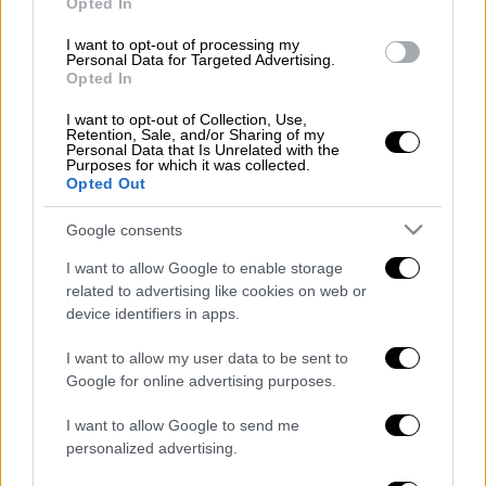
Opted In
Ελλάδα
|
19.01.2026 11:20
I want to opt-out of processing my
Μικρολίμανο: Ληστής μπήκε με
Personal Data for Targeted Advertising.
Opted In
μπαλτά σε κατάστημα τυχερών
παιχνιδιών και έφυγε με 12.000 ευρώ
I want to opt-out of Collection, Use,
Retention, Sale, and/or Sharing of my
Personal Data that Is Unrelated with the
Purposes for which it was collected.
Opted Out
Στο σημείο του
τροχαίου
έσπευσαν έξι
Google consents
πυροσβέστες με δύο οχήματα, οι οποίοι
I want to allow Google to enable storage
απεγκλώβισαν χωρίς τις αισθήσεις του τον
related to advertising like cookies on web or
ανήλικο,
ενώ από τους αστυνομικούς του
device identifiers in apps.
τμήματος Ερυμάνθου
διενεργείται
I want to allow my user data to be sent to
προανάκριση για την διακρίβωση των αιτιών
Google for online advertising purposes.
και συνθηκών πρόκλησης του τροχαίου
δυστυχήματος.
I want to allow Google to send me
personalized advertising.