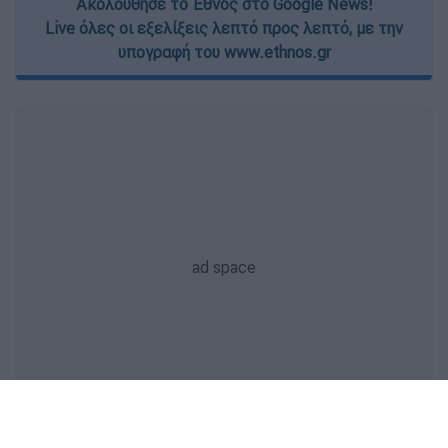
Ακολούθησε το Έθνος στο Google News!
Live όλες οι εξελίξεις λεπτό προς λεπτό, με την
υπογραφή του www.ethnos.gr