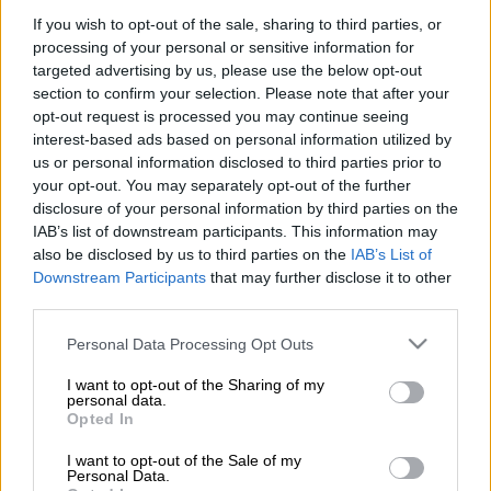
If you wish to opt-out of the sale, sharing to third parties, or
Προσθέστε το ΕΘΝΟΣ στη Google
processing of your personal or sensitive information for
targeted advertising by us, please use the below opt-out
section to confirm your selection. Please note that after your
Θύμα
τροχαίου δυστυχήματος
έπεσε ένας
opt-out request is processed you may continue seeing
16χρονος σήμερα τα ξημερώματα στην
interest-based ads based on personal information utilized by
παλαιά εθνική οδό Πατρών-Τρίπολης, στην
us or personal information disclosed to third parties prior to
your opt-out. You may separately opt-out of the further
περιοχή Σταματέικα του Δήμου Ερυμάνθου
disclosure of your personal information by third parties on the
της Αχαΐας.
IAB’s list of downstream participants. This information may
also be disclosed by us to third parties on the
IAB’s List of
Ειδικότερα, σύμφωνα με την Αστυνομία, το
Downstream Participants
that may further disclose it to other
αυτοκίνητο που οδηγούσε ο 16χρονος
third parties.
εξετράπη, για άγνωστη ακόμα αιτία, από την
Please note that this website/app uses one or more Google
Personal Data Processing Opt Outs
πορεία του και κατόπιν προσέκρουσε σε
services and may gather and store information including but
στηθαίο ασφαλείας,
με αποτέλεσμα να
not limited to your visit or usage behaviour. You may click to
I want to opt-out of the Sharing of my
personal data.
τραυματιστεί θανάσιμα.
grant or deny consent to Google and its third-party tags to
Opted In
use your data for below specified purposes in below Google
consent section.
I want to opt-out of the Sale of my
ΔΙΑΒΑΣΤΕ ΕΠΙΣΗΣ
Personal Data.