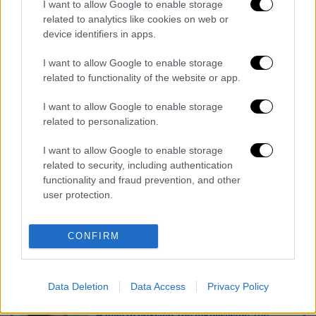
I want to allow Google to enable storage
Τα σχολιά σας δημοσιεύονται άμεσα με δική σας ευθύνη. Το
related to analytics like cookies on web or
ΕΘΝΟΣ θα παρεμβαίνει και τα προσβλητικά σχόλια θα
device identifiers in apps.
διαγράφονται
I want to allow Google to enable storage
related to functionality of the website or app.
I want to allow Google to enable storage
related to personalization.
I want to allow Google to enable storage
related to security, including authentication
functionality and fraud prevention, and other
καταχώρηση
user protection.
Διαβάστε ακόμη
CONFIRM
Εκτελέσεις, συλλήψεις και νέοι
περιορισμοί: Το Ιράν σκληραίνει τη γραμμή
στο εσωτερικό εν μέσω πολέμου
Data Deletion
Data Access
Privacy Policy
Η πρώτη δήλωση της οικογένειας της