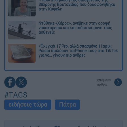
38χρονης Βρετανίδας που δολοφονήθηκε
στην Κυψέλη
Ντύθηκε «Χάρος», ανέβηκε στην οροφή
νοσοκομείου και κοιτούσε επίμονα τους
ασθενείς
«Όχι γκέι 17 Pro, αλλά σπασμένο 11άρι»:
Ρώσοι διαλύουν τα iPhone τους στο TikTok
για να... γίνουν πιο άνδρες
επόμενο
άρθρο
#TAGS
ειδήσεις τώρα
Πάτρα