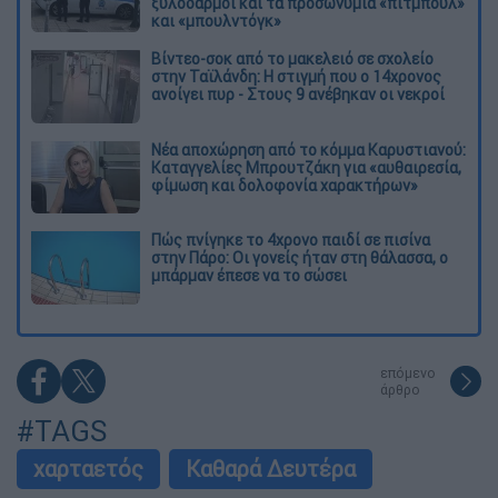
ξυλοδαρμοί και τα προσωνύμια «πίτμπουλ»
και «μπουλντόγκ»
Βίντεο-σοκ από το μακελειό σε σχολείο
στην Ταϊλάνδη: Η στιγμή που ο 14χρονος
ανοίγει πυρ - Στους 9 ανέβηκαν οι νεκροί
Νέα αποχώρηση από το κόμμα Καρυστιανού:
Καταγγελίες Μπρουτζάκη για «αυθαιρεσία,
φίμωση και δολοφονία χαρακτήρων»
Πώς πνίγηκε το 4χρονο παιδί σε πισίνα
στην Πάρο: Οι γονείς ήταν στη θάλασσα, ο
μπάρμαν έπεσε να το σώσει
επόμενο
άρθρο
#TAGS
χαρταετός
Καθαρά Δευτέρα