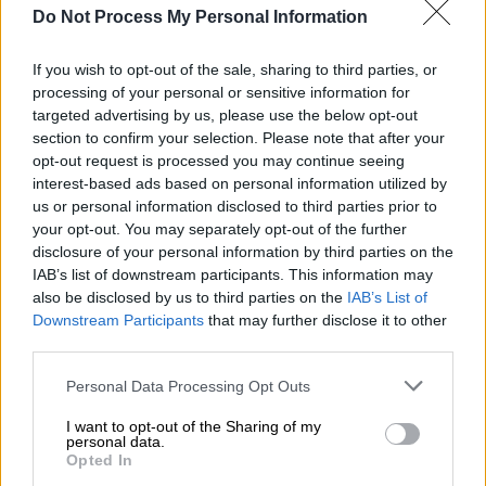
Do Not Process My Personal Information
If you wish to opt-out of the sale, sharing to third parties, or
Πώς πληρώνεται η Καθαρά Δευτέρα
processing of your personal or sensitive information for
targeted advertising by us, please use the below opt-out
section to confirm your selection. Please note that after your
Η
Καθαρά
Δευτέρα
δε θεωρείται επίσημη
opt-out request is processed you may continue seeing
αργία για τους εργαζόμενους του ιδιωτικού
interest-based ads based on personal information utilized by
τομέα. Ωστόσο, οι περισσότερες
us or personal information disclosed to third parties prior to
επιχειρήσεις παραμένουν κλειστές, λόγω
your opt-out. You may separately opt-out of the further
disclosure of your personal information by third parties on the
συλλογικών συμβάσεων, εθιμικού δικαίου ή
IAB’s list of downstream participants. This information may
επιχειρησιακής συνήθειας.
also be disclosed by us to third parties on the
IAB’s List of
Downstream Participants
that may further disclose it to other
Οι εργαζόμενοι που
δεν απασχοληθούν κατά
third parties.
την Καθαρά Δευτέρα
σύμφωνα με τα
Please note that this website/app uses one or more Google
παραπάνω δεν έχουν καμία μείωση μισθού.
Personal Data Processing Opt Outs
services and may gather and store information including but
Οι εργαζόμενοι με ημερομίσθιο δικαιούνται
not limited to your visit or usage behaviour. You may click to
I want to opt-out of the Sharing of my
το κανονικό τους ημερομίσθιο.
personal data.
grant or deny consent to Google and its third-party tags to
Opted In
use your data for below specified purposes in below Google