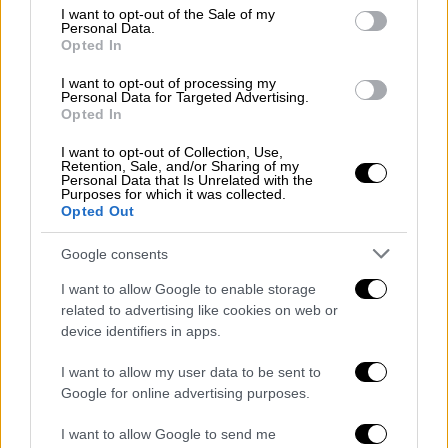
Αν μία
επιχείρηση λειτουργήσει φέτος κατ’
consent section.
I want to opt-out of the Sale of my
εξαίρεση
(ενώ τα προηγούμενα χρόνια δε
Personal Data.
Opted In
λειτουργούσε βάσει ΣΣΕ, Κανονισμού
Εργασίας, επιχειρησιακής συνήθειας ή
I want to opt-out of processing my
Personal Data for Targeted Advertising.
εθίμου), τότε για πλήρη απασχόλησή τους οι
Opted In
υπάλληλοι δικαιούνται προσαύξηση μισθού
I want to opt-out of Collection, Use,
κατά 1/25 και οι αμειβόμενοι με ημερομίσθιο
Retention, Sale, and/or Sharing of my
Personal Data that Is Unrelated with the
ένα ακόμα ημερομίσθιό τους, επί του
Purposes for which it was collected.
ωρομισθίου των οποίων θα υπολογισθεί και
Opted Out
η προσαύξηση κατά 75% για την εργασία σε
Google consents
ημέρες αργίας.
I want to allow Google to enable storage
Οι επόμενες αργίες του 2026
related to advertising like cookies on web or
device identifiers in apps.
23 Φεβρουαρίου Καθαρά Δευτέρα
25 Μαρτίου (Τετάρτη) Ευαγγελισμός της
I want to allow my user data to be sent to
Θεοτόκου και Εθνική Επέτειος
Google for online advertising purposes.
10/4 Μεγάλη Παρασκευή
I want to allow Google to send me
11/4 Μεγάλο Σάββατο