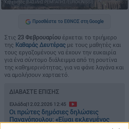
Χαρταετός (ΒΑΣΙΛΗΣ ΡΕΜΠΑΠΗΣ/EUROKINISSI)
Προσθέστε το ΕΘΝΟΣ στη Google
Στις
23 Φεβρουαρίου
έρχεται το τριήμερο
της
Καθαράς Δευτέρας
με τους μαθητές και
τους εργαζομένους να έχουν την ευκαιρία
για ένα σύντομο διάλειμμα από τη ρουτίνα
της καθημερινότητας, για να φάνε λαγάνα και
να αμολήσουν χαρταετό.
ΔΙΑΒΑΣΤΕ ΕΠΙΣΗΣ
Ελλάδα
|
12.02.2026 12:45
Οι πρώτες δημόσιες δηλώσεις
Παναγόπουλου: «Είμαι εκλεγμένος
πρόεδρος, δεν με διώχνει κανείς»