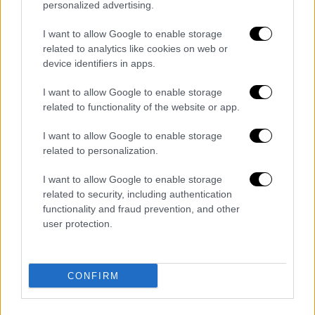
personalized advertising.
12/4 Κυριακή του Πάσχα
13/4 Δευτέρα του Πάσχα
I want to allow Google to enable storage
related to analytics like cookies on web or
1/5 (Παρασκευή) Εργατική Πρωτομαγιά
device identifiers in apps.
1/6 (Δευτέρα) Αγίου Πνεύματος
15/8 (Σάββατο) Κοίμηση της Θεοτόκου
I want to allow Google to enable storage
28/10 (Τετάρτη) Εθνική Επέτειος του
related to functionality of the website or app.
«Όχι»
I want to allow Google to enable storage
25/12 (Παρασκευή) Χριστούγεννα
related to personalization.
26/12 (Σάββατο) Σύναξη της Θεοτόκου
I want to allow Google to enable storage
Τα τριήμερα του 2026
related to security, including authentication
functionality and fraud prevention, and other
21-23 Φεβρουαρίου (Σάββατο-Δευτέρα):
user protection.
Καθαρά Δευτέρα
1-3 Μαΐου (Παρασκευή-Κυριακή):
Εργατική Πρωτομαγιά
CONFIRM
30 Μαΐου-1 Ιουνίου (Σάββατο-Δευτέρα):
Δευτέρα του Αγίου Πνεύματος