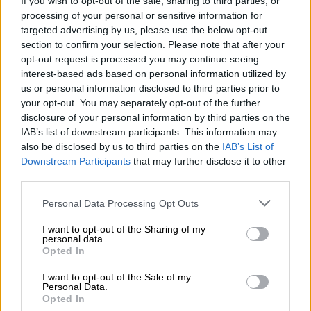
If you wish to opt-out of the sale, sharing to third parties, or
Ελλάδα
|
13.02.2026 12:03
processing of your personal or sensitive information for
Ακυρώνονται πάλι τα δρομολόγια του
targeted advertising by us, please use the below opt-out
Οδοντωτού - Έπεσαν βράχια στις
section to confirm your selection. Please note that after your
opt-out request is processed you may continue seeing
γραμμές
interest-based ads based on personal information utilized by
us or personal information disclosed to third parties prior to
your opt-out. You may separately opt-out of the further
disclosure of your personal information by third parties on the
Ανησυχία προκαλεί η φωτογραφία που
IAB’s list of downstream participants. This information may
also be disclosed by us to third parties on the
IAB’s List of
μεταδίδει το τοπικό μέσο
e-mesara.gr
, η
Downstream Participants
that may further disclose it to other
οποία δείχνει τη
γέφυρα που κατέρρευσε
third parties.
κατά τη διάρκεια της νύχτας στην περιοχή
Please note that this website/app uses one or more Google
του αναδασμού Τυμπακίου στη
Μεσαρά
.
Personal Data Processing Opt Outs
services and may gather and store information including but
not limited to your visit or usage behaviour. You may click to
I want to opt-out of the Sharing of my
Η κυκλοφορία έχει διακοπή στο πέρασμα
personal data.
grant or deny consent to Google and its third-party tags to
λόγω των σοβαρών ζημιών, ενώ
αδύνατη
Opted In
use your data for below specified purposes in below Google
καθίσταται η διέλευση οχημάτων
από το
consent section.
I want to opt-out of the Sale of my
σημείο. Οι οδηγοί από την άλλη, καλούνται
Personal Data.
Opted In
να αποφύγουν το πέρασμα και να επιλέγουν