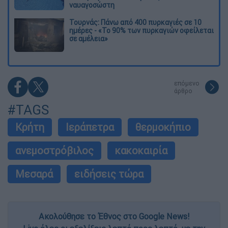
ναυαγοσώστη
Τουρνάς: Πάνω από 400 πυρκαγιές σε 10
ημέρες - «Το 90% των πυρκαγιών οφείλεται
σε αμέλεια»
επόμενο
άρθρο
#TAGS
Κρήτη
Ιεράπετρα
θερμοκήπιο
ανεμοστρόβιλος
κακοκαιρία
Μεσαρά
ειδήσεις τώρα
Ακολούθησε το Έθνος στο Google News!