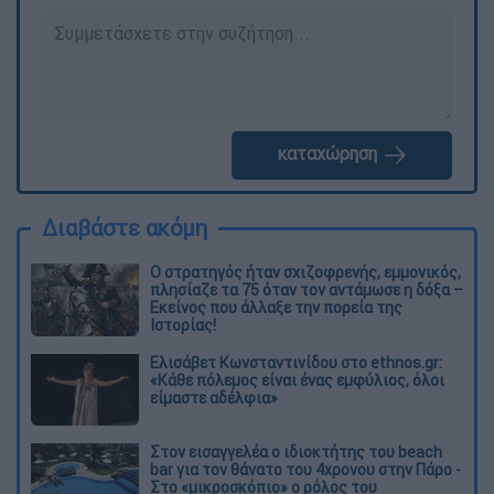
καταχώρηση
Διαβάστε ακόμη
O στρατηγός ήταν σχιζοφρενής, εμμονικός,
πλησίαζε τα 75 όταν τον αντάμωσε η δόξα –
Εκείνος που άλλαξε την πορεία της
Ιστορίας!
Ελισάβετ Κωνσταντινίδου στο ethnos.gr:
«Κάθε πόλεμος είναι ένας εμφύλιος, όλοι
είμαστε αδέλφια»
Στον εισαγγελέα ο ιδιοκτήτης του beach
bar για τον θάνατο του 4χρονου στην Πάρο -
Στο «μικροσκόπιο» ο ρόλος του