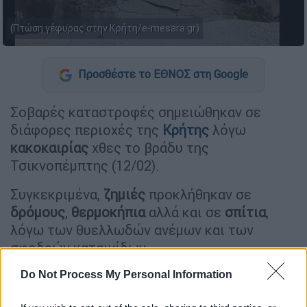
(Πτώση γέφυρας στην Κρήτη/e-mesara.gr)
Προσθέστε το ΕΘΝΟΣ στη Google
Σοβαρές καταστροφές σημειώθηκαν σε
διάφορες περιοχές της
Κρήτης
λόγω
κακοκαιρίας
χθες το βράδυ της
Τσικνοπέμπτης (12/02).
Συγκεκριμένα,
ζημιές
προκλήθηκαν σε
δρόμους
,
θερμοκήπια
αλλά και σε
σπίτια
,
λόγω των θυελλωδών ανέμων και των
σφοδρών καταιγίδων.
Do Not Process My Personal Information
ΔΙΑΒΑΣΤΕ ΕΠΙΣΗΣ