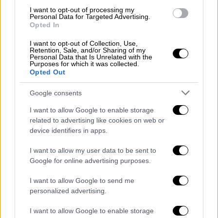
εναλλακτικές διαδρομές, με τις αρμόδιες
I want to opt-out of processing my
Personal Data for Targeted Advertising.
υπηρεσίες να έχουν ενημερωθεί και να
Opted In
συντονίζουν τη κατάσταση.
I want to opt-out of Collection, Use,
Retention, Sale, and/or Sharing of my
Ανεμοστρόβιλος στην Ιεράπετρα
Personal Data that Is Unrelated with the
Purposes for which it was collected.
Opted Out
Τα
Λιβάδια
στην
Ιεράπετρα
, δέχτηκαν εξίσου
ισχυρό πλήγμα από την κακοκαιρία, με
Google consents
ανεμοστρόβιλο
να ισοπεδώνει
τουλάχιστον
I want to allow Google to enable storage
δύο θερμοκηπιακές εγκαταστάσεις
, αργά τη
related to advertising like cookies on web or
νύχτα στις 12/02.
device identifiers in apps.
Οι ισχυροί άνεμοι, ξήλωσαν νάιλον και
I want to allow my user data to be sent to
μεταλλικές κατασκευές, ενώ υπήρξε και
Google for online advertising purposes.
πτώση καλωδίων ηλεκτροδότησης
πάνω σε
I want to allow Google to send me
θερμοκήπιο, προκαλώντας
διακοπή
personalized advertising.
ρεύματος
στη περιοχή για αρκετή ώρα.
I want to allow Google to enable storage