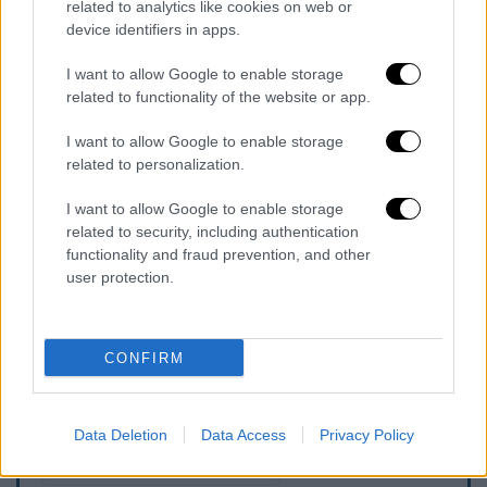
related to analytics like cookies on web or
device identifiers in apps.
I want to allow Google to enable storage
related to functionality of the website or app.
I want to allow Google to enable storage
related to personalization.
I want to allow Google to enable storage
related to security, including authentication
functionality and fraud prevention, and other
(Θερμοκήπιο μετά τον ανεμοστρόβιλο στην
user protection.
Κρήτη/radiolasithi.gr)
CONFIRM
Τα σχολιά σας δημοσιεύονται άμεσα με δική σας ευθύνη. Το
ΕΘΝΟΣ θα παρεμβαίνει και τα προσβλητικά σχόλια θα
διαγράφονται
Data Deletion
Data Access
Privacy Policy