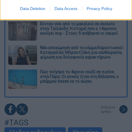
Παλαιό Φάληρο - Οι εκβιασμοί, οι
Data Deletion
Data Access
Privacy Policy
ξυλοδαρμοί και τα προσωνύμια «πίτμπουλ»
και «μπουλντόγκ»
Βίντεο-σοκ από το μακελειό σε σχολείο
στην Ταϊλάνδη: Η στιγμή που ο 14χρονος
ανοίγει πυρ - Στους 9 ανέβηκαν οι νεκροί
Νέα αποχώρηση από το κόμμα Καρυστιανού:
Καταγγελίες Μπρουτζάκη για «αυθαιρεσία,
φίμωση και δολοφονία χαρακτήρων»
Πώς πνίγηκε το 4χρονο παιδί σε πισίνα
στην Πάρο: Οι γονείς ήταν στη θάλασσα, ο
μπάρμαν έπεσε να το σώσει
επόμενο
άρθρο
#TAGS