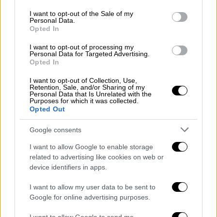
use your data for below specified purposes in below Google
consent section.
I want to opt-out of the Sale of my
Personal Data.
Opted In
I want to opt-out of processing my
Παράλληλα, μποτιλιάρισμα παρατηρείται σε
Personal Data for Targeted Advertising.
Opted In
όλους τους
κεντρικούς δρόμους
στο κέντρο
της
Αθήνας
.
I want to opt-out of Collection, Use,
Retention, Sale, and/or Sharing of my
Personal Data that Is Unrelated with the
Purposes for which it was collected.
Opted Out
Google consents
I want to allow Google to enable storage
related to advertising like cookies on web or
device identifiers in apps.
I want to allow my user data to be sent to
Google for online advertising purposes.