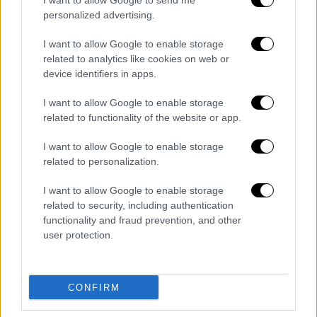
I want to allow Google to send me
Χάρτες
personalized advertising.
I want to allow Google to enable storage
related to analytics like cookies on web or
device identifiers in apps.
Τα σχολιά σας δημοσιεύονται άμεσα με δική σας ευθύνη. Το
ΕΘΝΟΣ θα παρεμβαίνει και τα προσβλητικά σχόλια θα
διαγράφονται
I want to allow Google to enable storage
related to functionality of the website or app.
I want to allow Google to enable storage
related to personalization.
I want to allow Google to enable storage
related to security, including authentication
functionality and fraud prevention, and other
user protection.
καταχώρηση
Διαβάστε ακόμη
CONFIRM
Συνελήφθησαν δύο μέλη μαφίας στο