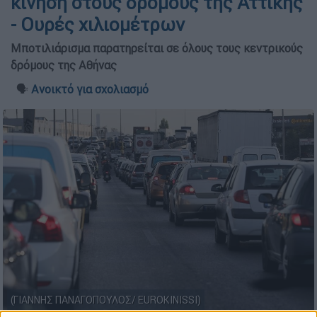
κίνηση στους δρόμους της Αττικής
- Ουρές χιλιομέτρων
Μποτιλιάρισμα παρατηρείται σε όλους τους κεντρικούς
δρόμους της Αθήνας
🗣️
Ανοικτό για σχολιασμό
(ΓΙΑΝΝΗΣ ΠΑΝΑΓΟΠΟΥΛΟΣ/ EUROKINISSI)