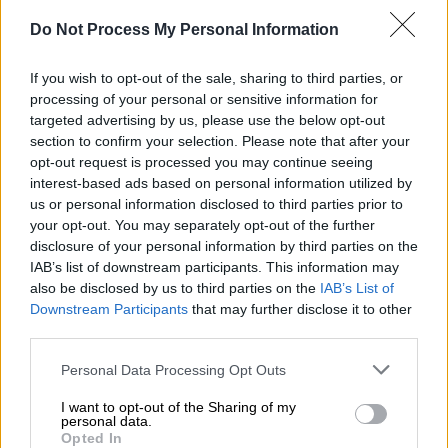
Do Not Process My Personal Information
Προσθέστε το ΕΘΝΟΣ στη Google
If you wish to opt-out of the sale, sharing to third parties, or
Αυξημένη δυσκολία στη μετακίνηση
εντός
processing of your personal or sensitive information for
των δρόμων της
Αττικής
σήμερα Παρασκευή
targeted advertising by us, please use the below opt-out
section to confirm your selection. Please note that after your
20/02 λόγω της
εξόδου
των εκδρομέων του
opt-out request is processed you may continue seeing
τριημέρου της
Καθαράς Δευτέρας
.
interest-based ads based on personal information utilized by
us or personal information disclosed to third parties prior to
Ουρές χιλιομέτρων έχουν σχηματιστεί στην
your opt-out. You may separately opt-out of the further
άνοδο του
Κηφισού
, από το
Φάληρο
έως τη
disclosure of your personal information by third parties on the
Νέα Φιλαδέλφεια
, ενώ δύσκολη η κατάσταση
IAB’s list of downstream participants. This information may
also be disclosed by us to third parties on the
IAB’s List of
και στην
Αττική Οδό
, όπου σημειώνονται
Downstream Participants
that may further disclose it to other
καθυστερήσεις έως και
30 λεπτά
από
Κάντζα
third parties.
έως
Κηφισίας
.
Please note that this website/app uses one or more Google
Personal Data Processing Opt Outs
services and may gather and store information including but
not limited to your visit or usage behaviour. You may click to
I want to opt-out of the Sharing of my
personal data.
grant or deny consent to Google and its third-party tags to
Opted In