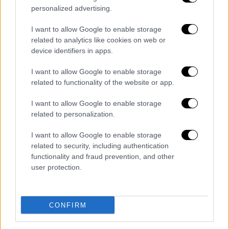
personalized advertising.
I want to allow Google to enable storage
related to analytics like cookies on web or
Τα σχολιά σας δημοσιεύονται άμεσα με δική σας ευθύνη. Το
device identifiers in apps.
ΕΘΝΟΣ θα παρεμβαίνει και τα προσβλητικά σχόλια θα
διαγράφονται
I want to allow Google to enable storage
related to functionality of the website or app.
I want to allow Google to enable storage
related to personalization.
I want to allow Google to enable storage
related to security, including authentication
functionality and fraud prevention, and other
user protection.
καταχώρηση
Διαβάστε ακόμη
CONFIRM
Τα «γεράκια» της Ψάθας: Έσωσαν από τη