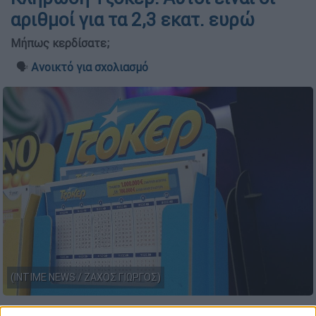
αριθμοί για τα 2,3 εκατ. ευρώ
Μήπως κερδίσατε;
🗣️
Ανοικτό για σχολιασμό
(INTIME NEWS / ΖΑΧΟΣ ΓΙΩΡΓΟΣ)