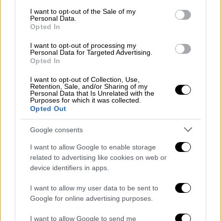
Κλήρωση Τζόκερ: Αυτοί είναι οι
consent section.
I want to opt-out of the Sale of my
τυχεροί αριθμοί που κερδίζουν 2,1
Personal Data.
εκατ. ευρώ
Opted In
I want to opt-out of processing my
Personal Data for Targeted Advertising.
Opted In
Οι κληρώσεις του Τζόκερ
I want to opt-out of Collection, Use,
Retention, Sale, and/or Sharing of my
πραγματοποιούνται
κάθε Τρίτη, Πέμπτη και
Personal Data that Is Unrelated with the
Κυριακή
στις 22:00.
Purposes for which it was collected.
Opted Out
Google consents
I want to allow Google to enable storage
related to advertising like cookies on web or
device identifiers in apps.
video
I want to allow my user data to be sent to
Google for online advertising purposes.
I want to allow Google to send me