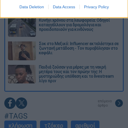
μεγάλη φωτιά τη γειτονιά που κάποτε τους
έδιωχνε - «Πέρασε όλη η ζωή μπροστά μου»
Data Deletion
Data Access
Privacy Policy
Κυνήγι χρόνου στα λεωφορεία: Οδηγοί
καταγγέλλουν για δρομολόγια και
προειδοποιούν για κινδύνους
Σοκ στο Μεξικό: Influencer εκτελέστηκε σε
ζωντανή μετάδοση - Τον πυροβόλησαν στο
κεφάλι
Παιδιά ζούσαν για μέρες με τη νεκρή
μητέρα τους και τον πρώην της: Η
μυστηριώδης υπόθεση και το livestream
λίγο πριν
επόμενο
άρθρο
#TAGS
κλήρωση
τζόκερ
αριθμοί