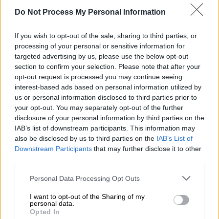
Προσθέστε το ΕΘΝΟΣ στη Google
Do Not Process My Personal Information
Ολοκληρώθηκε η αποψινή (24/2) κλήρωση
If you wish to opt-out of the sale, sharing to third parties, or
του
Τζόκερ
που μοιράζει 2.300.000 ευρώ
processing of your personal or sensitive information for
στους νικητές της πρώτης κατηγορίας.
targeted advertising by us, please use the below opt-out
section to confirm your selection. Please note that after your
Οι
τυχεροί αριθμοί
στην κλήρωση Τζόκερ
opt-out request is processed you may continue seeing
interest-based ads based on personal information utilized by
(3032) είναι
4, 15, 26, 30, 43
και αριθμός
us or personal information disclosed to third parties prior to
Τζόκερ
το
9.
your opt-out. You may separately opt-out of the further
disclosure of your personal information by third parties on the
IAB’s list of downstream participants. This information may
ΔΙΑΒΑΣΤΕ ΕΠΙΣΗΣ
also be disclosed by us to third parties on the
IAB’s List of
Downstream Participants
that may further disclose it to other
Ελλάδα
|
19.02.2026 22:18
third parties.
Κλήρωση Τζόκερ: Αυτοί είναι οι
Please note that this website/app uses one or more Google
αριθμοί που κερδίζουν 1,8 εκατ. ευρώ
Personal Data Processing Opt Outs
services and may gather and store information including but
not limited to your visit or usage behaviour. You may click to
I want to opt-out of the Sharing of my
personal data.
grant or deny consent to Google and its third-party tags to
Ελλάδα
|
22.02.2026 22:10
Opted In
use your data for below specified purposes in below Google