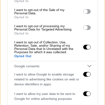
Opted In
ΔΙΑΒΑΣΤΕ ΕΠΙΣΗΣ
use your data for below specified purposes in below Google
consent section.
I want to opt-out of the Sale of my
Πολιτική
|
10.02.2026 17:03
Personal Data.
Opted In
Κικίλιας στο OPEN για Χίο:
Στηρίζουμε χωρίς αστερίσκους το
I want to opt-out of processing my
Personal Data for Targeted Advertising.
Λιμενικό - Το λόγο έχει η Δικαιοσύνη
Opted In
I want to opt-out of Collection, Use,
Ελλάδα
|
27.02.2026 18:51
Retention, Sale, and/or Sharing of my
Personal Data that Is Unrelated with the
Λιμενικό για Χίο: Ταυτοποιήθηκαν 8
Purposes for which it was collected.
μέλη κυκλώματος διακίνησης
Opted Out
μεταναστών που συνδέονται με το
Google consents
ναυάγιο
I want to allow Google to enable storage
related to advertising like cookies on web or
device identifiers in apps.
Προανάκριση διενεργείται από το
Β’
I want to allow my user data to be sent to
Λιμενικό Τμήμα Νέων Μουδανιών
του
Google for online advertising purposes.
Κεντρικού Λιμεναρχείου Θεσσαλονίκης
, ενώ