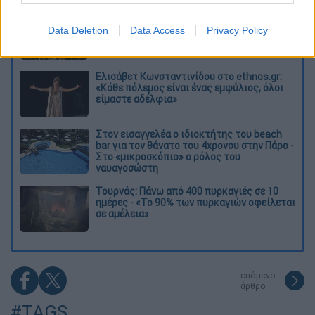
O στρατηγός ήταν σχιζοφρενής, εμμονικός,
πλησίαζε τα 75 όταν τον αντάμωσε η δόξα –
Data Deletion
Data Access
Privacy Policy
Εκείνος που άλλαξε την πορεία της
Ιστορίας!
Ελισάβετ Κωνσταντινίδου στο ethnos.gr:
«Κάθε πόλεμος είναι ένας εμφύλιος, όλοι
είμαστε αδέλφια»
Στον εισαγγελέα ο ιδιοκτήτης του beach
bar για τον θάνατο του 4χρονου στην Πάρο -
Στο «μικροσκόπιο» ο ρόλος του
ναυαγοσώστη
Τουρνάς: Πάνω από 400 πυρκαγιές σε 10
ημέρες - «Το 90% των πυρκαγιών οφείλεται
σε αμέλεια»
επόμενο
άρθρο
#TAGS