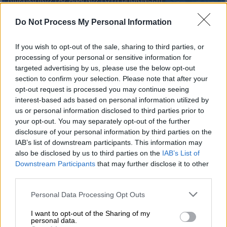
Λιμενικό (ΚΩΣΤΑΣ ΑΝΑΓΝΩΣΤΟΥ/EUROKINISSI)
Do Not Process My Personal Information
Προσθέστε το ΕΘΝΟΣ στη Google
If you wish to opt-out of the sale, sharing to third parties, or
processing of your personal or sensitive information for
Για τη
βύθιση αλιευτικού σκάφους
στη
targeted advertising by us, please use the below opt-out
θαλάσσια περιοχή μεταξύ
Καλυβών και
section to confirm your selection. Please note that after your
Γερακίνης
του Δήμου Πολυγύρου
Χαλκιδικής
opt-out request is processed you may continue seeing
ενημερώθηκε σήμερα (5/3) το πρωί η
interest-based ads based on personal information utilized by
us or personal information disclosed to third parties prior to
Λιμενική Αρχή
των Νέων Μουδανιών
your opt-out. You may separately opt-out of the further
disclosure of your personal information by third parties on the
Κατόπιν, στελέχη του
λιμενικού
μετέβησαν
IAB’s list of downstream participants. This information may
στο σημείο με περιπολικό όχημα ενώ
also be disclosed by us to third parties on the
IAB’s List of
ενημερώθηκε ο αρμόδιος φορέας
για την
Downstream Participants
that may further disclose it to other
οριοθέτηση και σήμανση του χώρου, καθώς
third parties.
και ο
ιδιοκτήτης του σκάφους
για την άμεση
Please note that this website/app uses one or more Google
Personal Data Processing Opt Outs
ανέλκυσή του.
services and may gather and store information including but
not limited to your visit or usage behaviour. You may click to
I want to opt-out of the Sharing of my
personal data.
grant or deny consent to Google and its third-party tags to