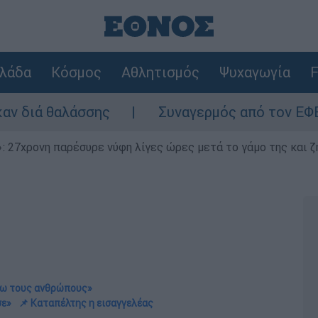
λάδα
Κόσμος
Αθλητισμός
Ψυχαγωγία
F
σσης
Συναγερμός από τον ΕΦΕΤ: Ανακαλεί
 27χρονη παρέσυρε νύφη λίγες ώρες μετά το γάμο της και ζη
πάω τους ανθρώπους»
σε»
📌 Καταπέλτης η εισαγγελέας