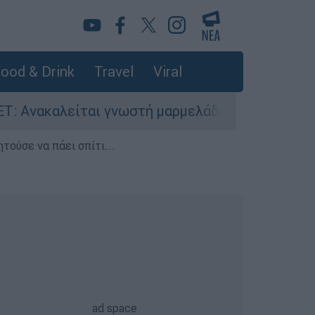
ood & Drink
Travel
Viral
ται γνωστή μαρμελάδα - Κίνδυνος θραύσης στη 
τούσε να πάει σπίτι...