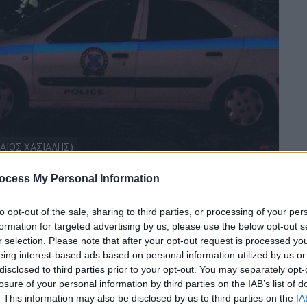
ΒΑΙΟΣ ΧΑΣΙΑΛΗΣ)
ocess My Personal Information
 το ΕΘΝΟΣ στη Google
to opt-out of the sale, sharing to third parties, or processing of your per
formation for targeted advertising by us, please use the below opt-out s
ωτό Δικαστήριο του Βόλου
η δίκη για την
r selection. Please note that after your opt-out request is processed y
ς στη
Λάρισα
, με
κατηγορούμενο τον
eing interest-based ads based on personal information utilized by us or
ινε γνωστός ως ο
«μητροκτόνος της
disclosed to third parties prior to your opt-out. You may separately opt-
ριο μετανιωμένος αλλά ψύχραιμος, την
ίδια
losure of your personal information by third parties on the IAB’s list of
. This information may also be disclosed by us to third parties on the
IA
πρότεινε την ενοχή του, κάνοντας λόγο για