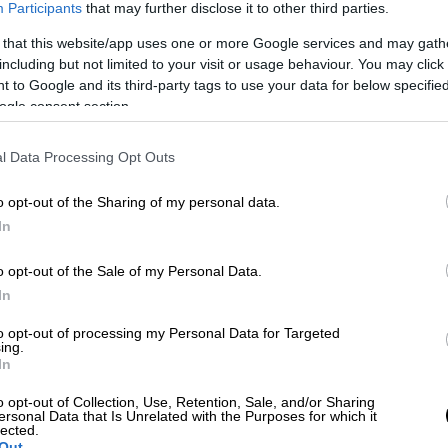
Participants
that may further disclose it to other third parties.
επίγνωση των πράξεών του.
 that this website/app uses one or more Google services and may gath
απάω τους ανθρώπους»
including but not limited to your visit or usage behaviour. You may click 
 to Google and its third-party tags to use your data for below specifi
ogle consent section.
l Data Processing Opt Outs
 μητροκτονία με 26 μαχαιριές - Η δίκη
o opt-out of the Sharing of my personal data.
In
o opt-out of the Sale of my Personal Data.
In
ή επιχείρηση εξαπάτησης με λίρες -
ες
to opt-out of processing my Personal Data for Targeted
ing.
In
o opt-out of Collection, Use, Retention, Sale, and/or Sharing
ersonal Data that Is Unrelated with the Purposes for which it
ξεκινώντας την απολογία του,
ο 22χρονος
lected.
Out