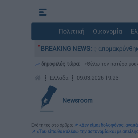
Πολιτική
Οικονομία
Ελ
άσωσης - 254 πολίτες απομακρύνθηκαν διά θαλά
BREAKING NEWS:
δημοφιλές τώρα:
«Θέλω τον πατέρα μου»:
┋
Ελλάδα
┋
09.03.2026 19:23
Newsroom
Ενότητες στο άρθρο:
📌 «Δεν είμαι δολοφόνος, αγα
📌 «Του είπα θα καλέσω την αστυνομία και με απείλη