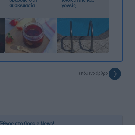
συσκευασία
γονείς
επόμενο άρθρο
Έθνος στο Google News!
 λεπτό, με την υπογραφή του www.ethnos.gr