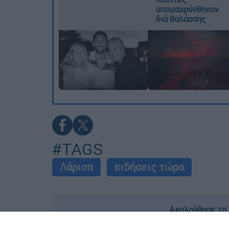
απομακρύνθηκαν
διά θαλάσσης
#TAGS
Λάρισα
ειδήσεις τώρα
Ακολούθησε το 
Live όλες οι εξελίξεις λεπτό προς