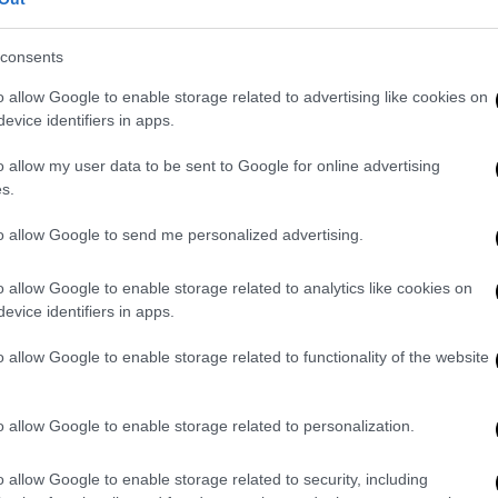
προφίλ ενός ανθρώπου που δεν είχε δώσει
ω να πω ότι δεν θα έκανα ποτέ κάτι τέτοιο
.
consents
τους ανθρώπους, δεν έχω πειράξει ποτέ
κά,
ενώ απέδωσε μέρος της ψυχικής του
o allow Google to enable storage related to advertising like cookies on
evice identifiers in apps.
 λόγω του βάρους του.
o allow my user data to be sent to Google for online advertising
ίας νύχτας
, ισχυρίστηκε ότι επέστρεψε στο
s.
ότητας αλκοόλ και ναρκωτικών ουσιών.
Εκεί,
η οποία τον επέπληξε για την οικονομική
to allow Google to send me personalized advertising.
 δεν καταλάβαινα τι έκανα. Πήρα το μαχαίρι
ς και την χτύπησα με αυτό. Δεν θυμάμαι αν
o allow Google to enable storage related to analytics like cookies on
evice identifiers in apps.
ενος.
o allow Google to enable storage related to functionality of the website
στυνομία και με απείλησε»
 τον εξάδελφό του
για να τον βοηθήσει να
o allow Google to enable storage related to personalization.
προσπάθησε να καθαρίσει το σπίτι. Ο
ια υπόθαλψη
, υποστήριξε πως βρέθηκε
o allow Google to enable storage related to security, including