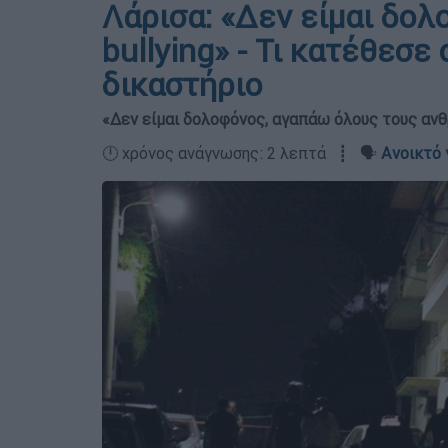
Λάρισα: «Δεν είμαι δολ
bullying» - Τι κατέθεσε
δικαστήριο
«Δεν είμαι δολοφόνος, αγαπάω όλους τους ανθ
🕛 χρόνος ανάγνωσης: 2 λεπτά ┋ 🗣️
Ανοικτό 