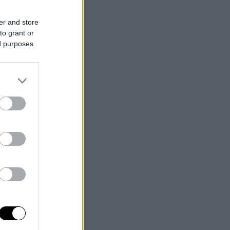
er and store
to grant or
ed purposes